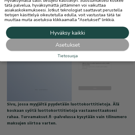
Hyväksymällä sallit tietojesi käsittelyn. Suostumuksesi koskee
luottokorttietojasi tai pankkitunnuksiasi.
tätä palvelua, hyväksymättä jättäminen voi vaikuttaa
asiakaskokemukseesi. Jotkut teknologiat saattavat perustella
Luottokorttitietoja tai pankkitunnuksia ei tule kuitenkaan
tietojen käsittelyä oikeutetulla edulla, voit vastustaa tätä tai
koskaan antaa rahan vastaanottamiseen. Luottokorttia ei
muuttaa muita asetuksia klikkaamalla "Asetukset" linkkiä.
koskaan käytetä kuluttajien välisessä kaupankäynnissä.
Hyväksy kaikki
Asetukset
Tietosuoja
Sivu, jossa myyjältä pyydetään luottokorttitietoja. Älä
koskaan syötä luottokorttitietoja vastaanottaaksesi
rahaa. Turvamaksut.fi -palvelussa kysytään vain tilinumero
maksujen siirtoa varten.