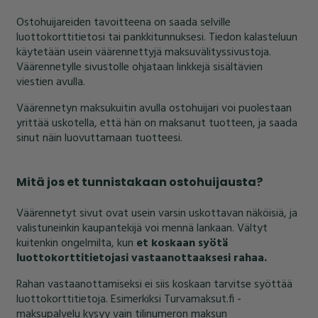
Ostohuijareiden tavoitteena on saada selville
luottokorttitietosi tai pankkitunnuksesi. Tiedon kalasteluun
käytetään usein väärennettyjä maksuvälityssivustoja.
Väärennetylle sivustolle ohjataan linkkejä sisältävien
viestien avulla.
Väärennetyn maksukuitin avulla ostohuijari voi puolestaan
yrittää uskotella, että hän on maksanut tuotteen, ja saada
sinut näin luovuttamaan tuotteesi.
Mitä jos et tunnistakaan ostohuijausta?
Väärennetyt sivut ovat usein varsin uskottavan näköisiä, ja
valistuneinkin kaupantekijä voi mennä lankaan. Vältyt
kuitenkin ongelmilta, kun
et koskaan syötä
luottokorttitietojasi vastaanottaaksesi rahaa.
Rahan vastaanottamiseksi ei siis koskaan tarvitse syöttää
luottokorttitietoja. Esimerkiksi Turvamaksut.fi -
maksupalvelu kysyy vain tilinumeron maksun