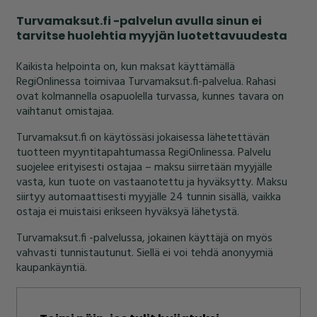
Turvamaksut.fi -palvelun avulla sinun ei
tarvitse huolehtia myyjän luotettavuudesta
Kaikista helpointa on, kun maksat käyttämällä
RegiOnlinessa toimivaa Turvamaksut.fi-palvelua. Rahasi
ovat kolmannella osapuolella turvassa, kunnes tavara on
vaihtanut omistajaa.
Turvamaksut.fi on käytössäsi jokaisessa lähetettävän
tuotteen myyntitapahtumassa RegiOnlinessa. Palvelu
suojelee erityisesti ostajaa – maksu siirretään myyjälle
vasta, kun tuote on vastaanotettu ja hyväksytty. Maksu
siirtyy automaattisesti myyjälle 24 tunnin sisällä, vaikka
ostaja ei muistaisi erikseen hyväksyä lähetystä.
Turvamaksut.fi -palvelussa, jokainen käyttäjä on myös
vahvasti tunnistautunut. Siellä ei voi tehdä anonyymiä
kaupankäyntiä.