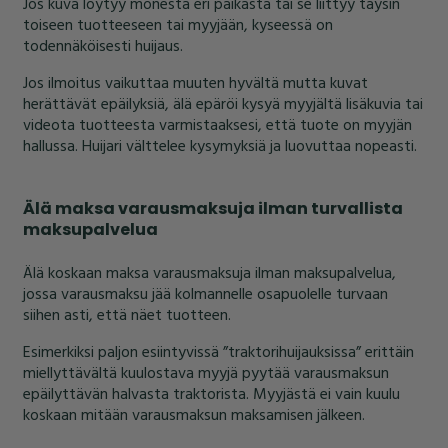
Jos kuva löytyy monesta eri paikasta tai se liittyy täysin
toiseen tuotteeseen tai myyjään, kyseessä on
todennäköisesti huijaus.
Jos ilmoitus vaikuttaa muuten hyvältä mutta kuvat
herättävät epäilyksiä, älä epäröi kysyä myyjältä lisäkuvia tai
videota tuotteesta varmistaaksesi, että tuote on myyjän
hallussa. Huijari välttelee kysymyksiä ja luovuttaa nopeasti.
Älä maksa varausmaksuja ilman turvallista
maksupalvelua
Älä koskaan maksa varausmaksuja ilman maksupalvelua,
jossa varausmaksu jää kolmannelle osapuolelle turvaan
siihen asti, että näet tuotteen.
Esimerkiksi paljon esiintyvissä ”traktorihuijauksissa” erittäin
miellyttävältä kuulostava myyjä pyytää varausmaksun
epäilyttävän halvasta traktorista. Myyjästä ei vain kuulu
koskaan mitään varausmaksun maksamisen jälkeen.