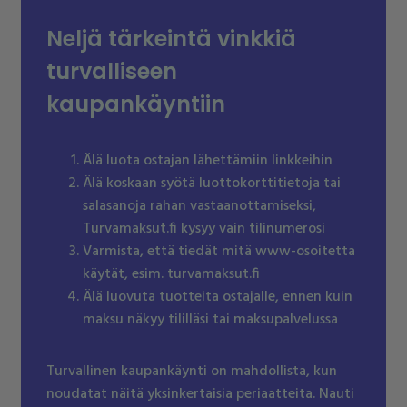
Neljä tärkeintä vinkkiä
turvalliseen
kaupankäyntiin
Älä luota ostajan lähettämiin linkkeihin
Älä koskaan syötä luottokorttitietoja tai
salasanoja rahan vastaanottamiseksi,
Turvamaksut.fi kysyy vain tilinumerosi
Varmista, että tiedät mitä www-osoitetta
käytät, esim. turvamaksut.fi
Älä luovuta tuotteita ostajalle, ennen kuin
maksu näkyy tililläsi tai maksupalvelussa
Turvallinen kaupankäynti on mahdollista, kun
noudatat näitä yksinkertaisia periaatteita. Nauti