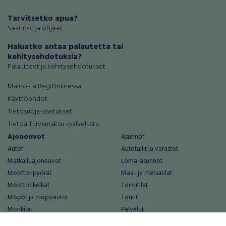
Tarvitsetko apua?
Säännöt ja ohjeet
Haluatko antaa palautetta tai
kehitysehdotuksia?
Palautteet ja kehitysehdotukset
Mainosta RegiOnlinessa
Käyttöehdot
Tietosuoja-asetukset
Tietoa Turvamaksu -palvelusta
Ajoneuvot
Asunnot
Autot
Autotallit ja varastot
Matkailuajoneuvot
Loma-asunnot
Moottoripyörät
Maa- ja metsätilat
Moottorikelkat
Toimitilat
Mopot ja mopoautot
Tontit
Mönkijät
Palvelut
Peräkärryt
Elektroniikka