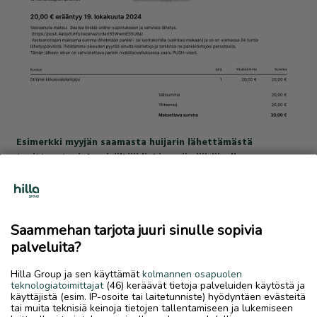
Esimerkki myyjän saamasta huijarin lähettämästä
tositteesta, joka sisältää linkin epämääräiselle
huijaussivustolle. Turvamaksut.fi -palvelu ei koskaan
lähetä tositteita käyttäjilleen. Myös tositteella näkyvä
asiakaspalvelun sähköpostiosoite on epämääräinen.
Saammehan tarjota juuri sinulle sopivia
palveluita?
Hilla Group ja sen käyttämät
kolmannen osapuolen
teknologiatoimittajat
(46) keräävät tietoja palveluiden käytöstä ja
käyttäjistä (esim. IP-osoite tai laitetunniste) hyödyntäen evästeitä
tai muita teknisiä keinoja tietojen tallentamiseen ja lukemiseen