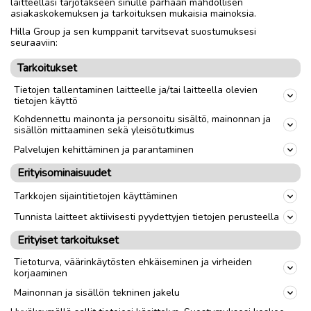
laitteellasi tarjotakseen sinulle parhaan mahdollisen
asiakaskokemuksen ja tarkoituksen mukaisia mainoksia.
Hilla Group ja sen kumppanit tarvitsevat suostumuksesi
seuraaviin:
Linkistä auennut verkkosivu, jonne on valmiiksi syötetty
Tarkoitukset
vastaanottajan tiedot. Turvamaksut.fi -palvelun ja Postin
Tietojen tallentaminen laitteelle ja/tai laitteella olevien
logot on asennettu luomaan kuvaa luotettavasta
tietojen käyttö
palvelusta. Sivulta myyjä ohjataan vastaanottamaan
Kohdennettu mainonta ja personoitu sisältö, mainonnan ja
maksu.
sisällön mittaaminen sekä yleisötutkimus
Palvelujen kehittäminen ja parantaminen
Älä koskaan syötä luottokorttitietojasi
Erityisominaisuudet
vastaanottaaksesi rahaa
Tarkkojen sijaintitietojen käyttäminen
Ostajalta saamassasi viestissä, joka voi sisältää uskottavan
Tunnista laitteet aktiivisesti pyydettyjen tietojen perusteella
näköisen maksutositteenkin, on linkki rahan siirtoon
tarkoitetulle sivustolle, joka vaikuttaa aidolta. Huomaathan
Erityiset tarkoitukset
kuitenkin, että minkään tietoturvallisen palvelun viesti ei
Tietoturva, väärinkäytösten ehkäiseminen ja virheiden
sisällä linkkejä. Esimerkiksi Turvamaksut.fi ei koskaan lähetä
korjaaminen
sinulle viestejä tai tositteita, jotka sisältävät linkkejä.
Mainonnan ja sisällön tekninen jakelu
Linkin takaa löytyvällä sivustolla kysytään