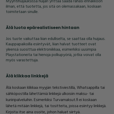
Myyntihuijauksissa huijari yrittää saada rahasi ennakkoon
ilman, että tuotetta, jos sitä on olemassakaan, koskaan
toimitetaan sinulle.
Älä luota epärealistiseen hintaan
Jos tuote vaikuttaa liian edulliselta, se saattaa olla huijaus.
Kauppapaikoilla esiintyvät, liian halvat tuotteet ovat
yleensä suosittua elektroniikkaa, esimerkiksi uusimpia
Playstationeita tai hienoja polkupyöriä, jotka voivat olla
myös varastettuja.
Älä klikkaa linkkejä
Älä koskaan klikkaa myyjän tekstiviestillä, Whatsappilla tai
sähköpostilla lähettämiä linkkejä ulkoisiin maksu- tai
kuriiripalveluihin. Esimerkiksi Turvamaksut.fi ei koskaan
lähetä mitään linkkejä, tai tositteita, joissa esiintyy linkkejä.
Kirjoita itse aina osoite, johon haluat siirtyä.