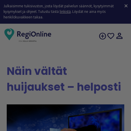
Julkaisimme tukisivuston, josta löydät palvelun säännöt, kysytyimmät
kysymykset ja ohjeet. Tutustu tästä
linkistä
. Löydät ne aina myös
henkilökuvakkeen takaa.
person
add_circle
favorite
Näin vältät
huijaukset – helposti