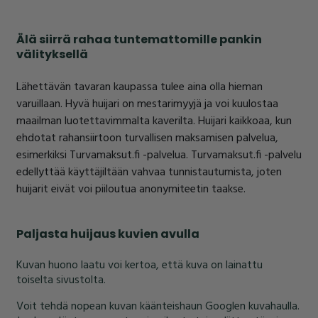
Älä siirrä rahaa tuntemattomille pankin
välityksellä
Lähettävän tavaran kaupassa tulee aina olla hieman
varuillaan. Hyvä huijari on mestarimyyjä ja voi kuulostaa
maailman luotettavimmalta kaverilta. Huijari kaikkoaa, kun
ehdotat rahansiirtoon turvallisen maksamisen palvelua,
esimerkiksi Turvamaksut.fi -palvelua. Turvamaksut.fi -palvelu
edellyttää käyttäjiltään vahvaa tunnistautumista, joten
huijarit eivät voi piiloutua anonymiteetin taakse.
Paljasta huijaus kuvien avulla
Kuvan huono laatu voi kertoa, että kuva on lainattu
toiselta sivustolta.
Voit tehdä nopean kuvan käänteishaun Googlen kuvahaulla.