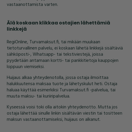
vastaanottamista varten.
Älä koskaan klikkaa ostajien lähettämiä
linkkejä
RegiOnline, Turvamaksut.fi, tai mikään muukaan
tietoturvallinen palvelu, ei koskaan lähetä linkkejä sisältäviä
sähköposti-, Whatsapp- tai tekstiviestejä, joissa
pyydetään antamaan kortti- tai pankkitietoja kauppojen
loppuun viemiseksi.
Huijaus alkaa yhteydenotolla, jossa ostaja ilmoittaa
halukkuutensa maksaa tuote ja lähetyskulut heti. Ostaja
haluaa käyttää esimerkiksi Turvamaksut.fi -palvelua, tai
muuta maksu- tai kuriiripalvelua.
Kyseessä voisi toki olla aitokin yhteydenotto. Mutta jos
ostaja lähettää sinulle linkin sisältävän viestin tai tositteen
maksun vastaanottamiseksi, huijaus on alkanut.