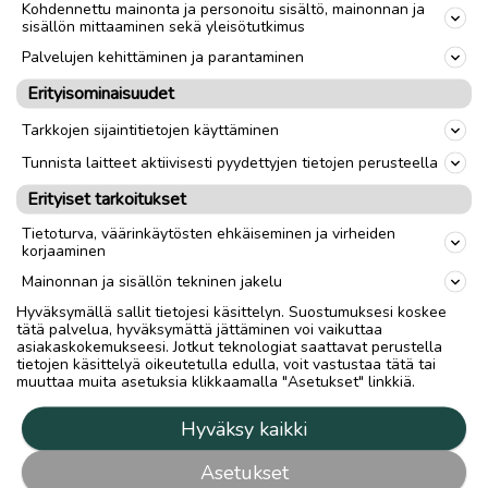
Kohdennettu mainonta ja personoitu sisältö, mainonnan ja
sisällön mittaaminen sekä yleisötutkimus
Palvelujen kehittäminen ja parantaminen
Erityisominaisuudet
Tarkkojen sijaintitietojen käyttäminen
Tunnista laitteet aktiivisesti pyydettyjen tietojen perusteella
Erityiset tarkoitukset
Tietoturva, väärinkäytösten ehkäiseminen ja virheiden
korjaaminen
Mainonnan ja sisällön tekninen jakelu
Hyväksymällä sallit tietojesi käsittelyn. Suostumuksesi koskee
tätä palvelua, hyväksymättä jättäminen voi vaikuttaa
asiakaskokemukseesi. Jotkut teknologiat saattavat perustella
tietojen käsittelyä oikeutetulla edulla, voit vastustaa tätä tai
muuttaa muita asetuksia klikkaamalla "Asetukset" linkkiä.
Hyväksy kaikki
Asetukset