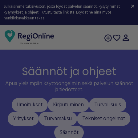
Julkaisimme tukisivuston, josta löydät palvelun säännöt, kysytyimmät
kysymykset ja ohjeet. Tutustu tästä
linkistä
. Löydät ne aina myös
henkilökuvakkeen takaa.
person
add_circle
favorite
Säännöt ja ohjeet
Apua yleisimpiin käyttöongelmiin sekä palvelun säännöt
ja tiedotteet.
Ilmoitukset
Kirjautuminen
Turvallisuus
Yritykset
Turvamaksu
Tekniset ongelmat
Säännöt