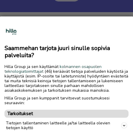
Neuvot turvalliseen kaupankäyntiin
Eläinten myynti- ja ostoilmoitukset kielletty
RegiOnlinessa
Saammehan tarjota juuri sinulle sopivia
Ota RegiOnline sovellus käyttöösi
palveluita?
Hilla Group ja sen käyttämät
kolmannen osapuolen
teknologiatoimittajat
(46) keräävät tietoja palveluiden käytöstä ja
käyttäjistä (esim. IP-osoite tai laitetunniste) hyödyntäen evästeitä
tai muita teknisiä keinoja tietojen tallentamiseen ja lukemiseen
laitteellasi tarjotakseen sinulle parhaan mahdollisen
asiakaskokemuksen ja tarkoituksen mukaisia mainoksia.
Hilla Group ja sen kumppanit tarvitsevat suostumuksesi
seuraaviin:
Tarkoitukset
Tietojen tallentaminen laitteelle ja/tai laitteella olevien
tietojen käyttö