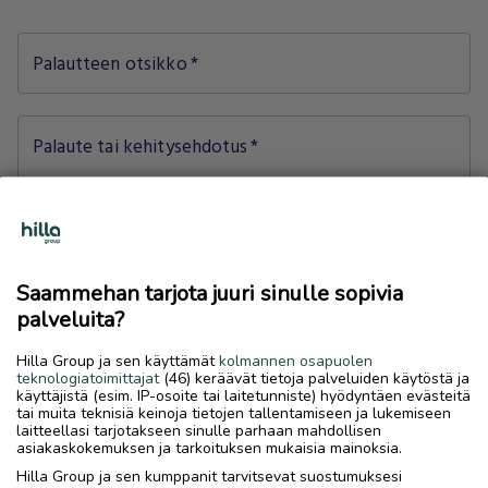
Palautteen otsikko
*
Palaute tai kehitysehdotus
*
Mahdolliset liitteet (kuvankaappaukset ym.)
Saammehan tarjota juuri sinulle sopivia
upload_file
palveluita?
Valitse tiedosto
tai pudota se tähän
Hilla Group ja sen käyttämät
kolmannen osapuolen
teknologiatoimittajat
(46) keräävät tietoja palveluiden käytöstä ja
käyttäjistä (esim. IP-osoite tai laitetunniste) hyödyntäen evästeitä
PNG tai JPG (max. 3MB)
tai muita teknisiä keinoja tietojen tallentamiseen ja lukemiseen
laitteellasi tarjotakseen sinulle parhaan mahdollisen
asiakaskokemuksen ja tarkoituksen mukaisia mainoksia.
Hilla Group ja sen kumppanit tarvitsevat suostumuksesi