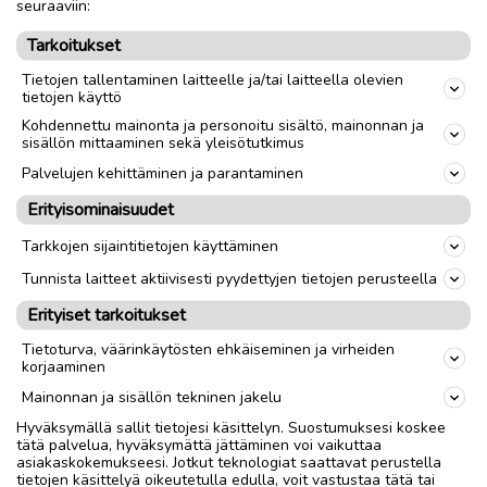
seuraaviin:
Lähettämällä lomakkeen hyväksyn tietojeni tallentamisen ja
käsittelyn
tietosuojaselosteen
mukaisesti.
Tarkoitukset
Tietojen tallentaminen laitteelle ja/tai laitteella olevien
LÄHETÄ VIESTI
tietojen käyttö
Kohdennettu mainonta ja personoitu sisältö, mainonnan ja
sisällön mittaaminen sekä yleisötutkimus
Palvelujen kehittäminen ja parantaminen
Erityisominaisuudet
Tarkkojen sijaintitietojen käyttäminen
Tunnista laitteet aktiivisesti pyydettyjen tietojen perusteella
Erityiset tarkoitukset
Tietoturva, väärinkäytösten ehkäiseminen ja virheiden
korjaaminen
Mainonnan ja sisällön tekninen jakelu
Hyväksymällä sallit tietojesi käsittelyn. Suostumuksesi koskee
tätä palvelua, hyväksymättä jättäminen voi vaikuttaa
asiakaskokemukseesi. Jotkut teknologiat saattavat perustella
tietojen käsittelyä oikeutetulla edulla, voit vastustaa tätä tai