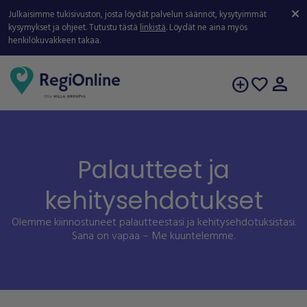
Julkaisimme tukisivuston, josta löydät palvelun säännöt, kysytyimmät
kysymykset ja ohjeet. Tutustu tästä
linkistä
. Löydät ne aina myös
henkilökuvakkeen takaa.
person
add_circle
favorite
Palautteet ja
kehitysehdotukset
Olemme kiinnostuneet palautteestasi ja kehitysehdotuksistasi.
Sana on vapaa – Me kuuntelemme.