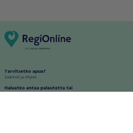
Tarvitsetko apua?
Säännöt ja ohjeet
Haluatko antaa palautetta tai
kehitysehdotuksia?
Palautteet ja kehitysehdotukset
Mainosta RegiOnlinessa
Käyttöehdot
Tietosuoja-asetukset