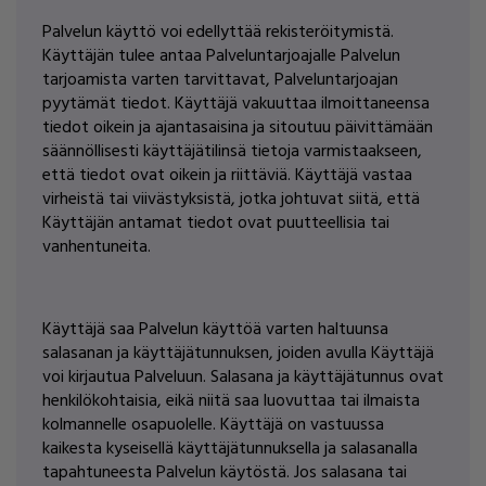
Palvelun käyttö voi edellyttää rekisteröitymistä.
Käyttäjän tulee antaa Palveluntarjoajalle Palvelun
tarjoamista varten tarvittavat, Palveluntarjoajan
pyytämät tiedot. Käyttäjä vakuuttaa ilmoittaneensa
tiedot oikein ja ajantasaisina ja sitoutuu päivittämään
säännöllisesti käyttäjätilinsä tietoja varmistaakseen,
että tiedot ovat oikein ja riittäviä. Käyttäjä vastaa
virheistä tai viivästyksistä, jotka johtuvat siitä, että
Käyttäjän antamat tiedot ovat puutteellisia tai
vanhentuneita.
Käyttäjä saa Palvelun käyttöä varten haltuunsa
salasanan ja käyttäjätunnuksen, joiden avulla Käyttäjä
voi kirjautua Palveluun. Salasana ja käyttäjätunnus ovat
henkilökohtaisia, eikä niitä saa luovuttaa tai ilmaista
kolmannelle osapuolelle. Käyttäjä on vastuussa
kaikesta kyseisellä käyttäjätunnuksella ja salasanalla
tapahtuneesta Palvelun käytöstä. Jos salasana tai