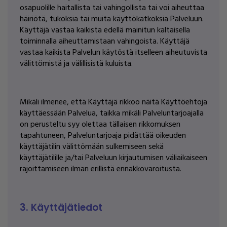
osapuolille haitallista tai vahingollista tai voi aiheuttaa
häiriötä, tukoksia tai muita käyttökatkoksia Palveluun.
Käyttäjä vastaa kaikista edellä mainitun kaltaisella
toiminnalla aiheuttamistaan vahingoista. Käyttäjä
vastaa kaikista Palvelun käytöstä itselleen aiheutuvista
välittömistä ja välillisistä kuluista.
Mikäli ilmenee, että Käyttäjä rikkoo näitä Käyttöehtoja
käyttäessään Palvelua, taikka mikäli Palveluntarjoajalla
on perusteltu syy olettaa tällaisen rikkomuksen
tapahtuneen, Palveluntarjoaja pidättää oikeuden
käyttäjätilin välittömään sulkemiseen sekä
käyttäjätilille ja/tai Palveluun kirjautumisen väliaikaiseen
rajoittamiseen ilman erillistä ennakkovaroitusta.
3. Käyttäjätiedot