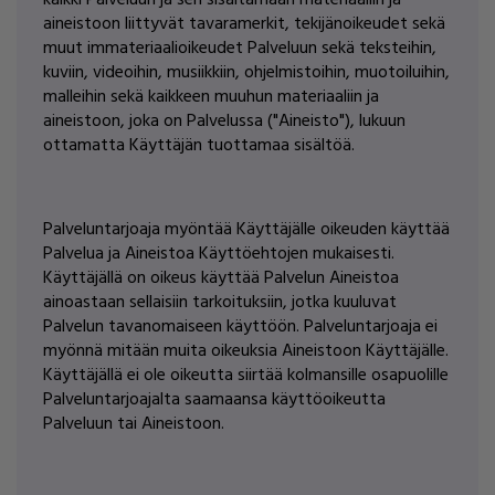
kaikki Palveluun ja sen sisältämään materiaaliin ja
aineistoon liittyvät tavaramerkit, tekijänoikeudet sekä
muut immateriaalioikeudet Palveluun sekä teksteihin,
kuviin, videoihin, musiikkiin, ohjelmistoihin, muotoiluihin,
malleihin sekä kaikkeen muuhun materiaaliin ja
aineistoon, joka on Palvelussa ("Aineisto"), lukuun
ottamatta Käyttäjän tuottamaa sisältöä.
Palveluntarjoaja myöntää Käyttäjälle oikeuden käyttää
Palvelua ja Aineistoa Käyttöehtojen mukaisesti.
Käyttäjällä on oikeus käyttää Palvelun Aineistoa
ainoastaan sellaisiin tarkoituksiin, jotka kuuluvat
Palvelun tavanomaiseen käyttöön. Palveluntarjoaja ei
myönnä mitään muita oikeuksia Aineistoon Käyttäjälle.
Käyttäjällä ei ole oikeutta siirtää kolmansille osapuolille
Palveluntarjoajalta saamaansa käyttöoikeutta
Palveluun tai Aineistoon.