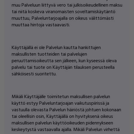
muu Palveluun liittyvä vero tai julkisoikeudellinen maksu
tai niitä koskeva viranomaisten soveltamiskäytäntö
muuttuu, Palveluntarjoajalla on oikeus välittömästi
muuttaa hintoja vastaavasti.
Käyttäjällä ei ole Palvelun kautta hankittujen
maksullisten tuotteiden tai palvelujen
peruuttamisoikeutta sen jälkeen, kun kyseessä oleva
palvelu tai tuote on Käyttäjän tilauksen perusteella
sähköisesti suoritettu.
Mikäli Käyttäjälle toimitetun maksullisen palvelun
käyttö estyy Palveluntarjoajan vaikutuspiirissä ja
vastuulla olevasta Palvelun häiriöstä johtuen kokonaan
tai oleellisin osin, Käyttäjällä on hyvityksenä oikeus
maksullisen palvelun käyttöoikeuden pidennykseen
keskeytystä vastaavalla ajalla. Mikäli Palvelun virhettä