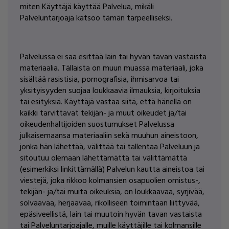
miten Käyttäjä käyttää Palvelua, mikäli
Palveluntarjoaja katsoo tämän tarpeelliseksi.
Palvelussa ei saa esittää lain tai hyvän tavan vastaista
materiaalia. Tällaista on muun muassa materiaali, joka
sisältää rasistisia, pornografisia, ihmisarvoa tai
yksityisyyden suojaa loukkaavia ilmauksia, kirjoituksia
tai esityksiä. Käyttäjä vastaa siitä, että hänellä on
kaikki tarvittavat tekijän- ja muut oikeudet ja/tai
oikeudenhaltijoiden suostumukset Palvelussa
julkaisemaansa materiaaliin sekä muuhun aineistoon,
jonka hän lähettää, välittää tai tallentaa Palveluun ja
sitoutuu olemaan lähettämättä tai välittämättä
(esimerkiksi linkittämällä) Palvelun kautta aineistoa tai
viestejä, joka rikkoo kolmansien osapuolien omistus-,
tekijän- ja/tai muita oikeuksia, on loukkaavaa, syrjivää,
solvaavaa, herjaavaa, rikolliseen toimintaan liittyvää,
epäsiveellistä, lain tai muutoin hyvän tavan vastaista
tai Palveluntarjoajalle, muille käyttäjille tai kolmansille