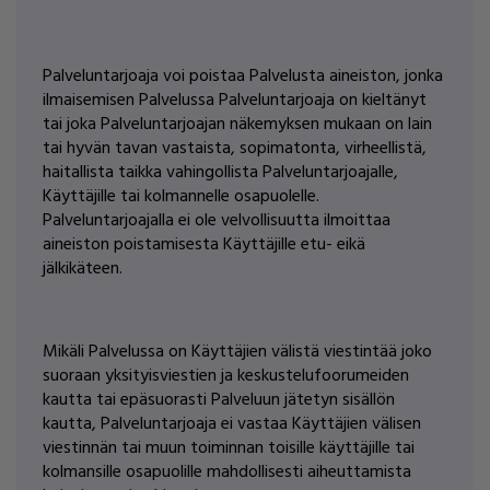
Palveluntarjoaja voi poistaa Palvelusta aineiston, jonka
ilmaisemisen Palvelussa Palveluntarjoaja on kieltänyt
tai joka Palveluntarjoajan näkemyksen mukaan on lain
tai hyvän tavan vastaista, sopimatonta, virheellistä,
haitallista taikka vahingollista Palveluntarjoajalle,
Käyttäjille tai kolmannelle osapuolelle.
Palveluntarjoajalla ei ole velvollisuutta ilmoittaa
aineiston poistamisesta Käyttäjille etu- eikä
jälkikäteen.
Mikäli Palvelussa on Käyttäjien välistä viestintää joko
suoraan yksityisviestien ja keskustelufoorumeiden
kautta tai epäsuorasti Palveluun jätetyn sisällön
kautta, Palveluntarjoaja ei vastaa Käyttäjien välisen
viestinnän tai muun toiminnan toisille käyttäjille tai
kolmansille osapuolille mahdollisesti aiheuttamista