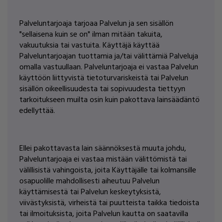
Palveluntarjoaja tarjoaa Palvelun ja sen sisällön
"sellaisena kuin se on" ilman mitään takuita,
vakuutuksia tai vastuita. Käyttäjä käyttää
Palveluntarjoajan tuottamia ja/tai välittämiä Palveluja
omalla vastuullaan. Palveluntarjoaja ei vastaa Palvelun
käyttöön liittyvistä tietoturvariskeistä tai Palvelun
sisällön oikeellisuudesta tai sopivuudesta tiettyyn
tarkoitukseen muilta osin kuin pakottava lainsäädäntö
edellyttää.
Ellei pakottavasta lain säännöksestä muuta johdu,
Palveluntarjoaja ei vastaa mistään välittömistä tai
välillisistä vahingoista, joita Käyttäjälle tai kolmansille
osapuolille mahdollisesti aiheutuu Palvelun
käyttämisestä tai Palvelun keskeytyksistä,
viivästyksistä, virheistä tai puutteista taikka tiedoista
tai ilmoituksista, joita Palvelun kautta on saatavilla