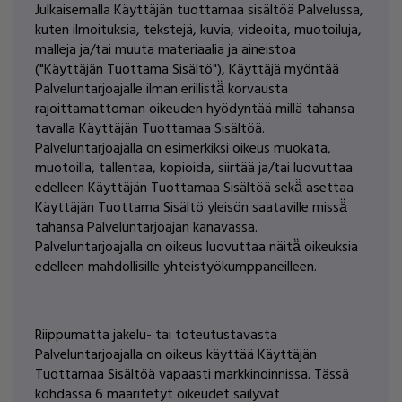
Julkaisemalla Käyttäjän tuottamaa sisältöä Palvelussa,
kuten ilmoituksia, tekstejä, kuvia, videoita, muotoiluja,
malleja ja/tai muuta materiaalia ja aineistoa
("Käyttäjän Tuottama Sisältö"), Käyttäjä myöntää
Palveluntarjoajalle ilman erillistä̈ korvausta
rajoittamattoman oikeuden hyödyntää millä tahansa
tavalla Käyttäjän Tuottamaa Sisältöä.
Palveluntarjoajalla on esimerkiksi oikeus muokata,
muotoilla, tallentaa, kopioida, siirtää ja/tai luovuttaa
edelleen Käyttäjän Tuottamaa Sisältöä sekä̈ asettaa
Käyttäjän Tuottama Sisältö yleisön saataville missä̈
tahansa Palveluntarjoajan kanavassa.
Palveluntarjoajalla on oikeus luovuttaa näitä̈ oikeuksia
edelleen mahdollisille yhteistyökumppaneilleen.
Riippumatta jakelu- tai toteutustavasta
Palveluntarjoajalla on oikeus käyttää Käyttäjän
Tuottamaa Sisältöä vapaasti markkinoinnissa. Tässä
kohdassa 6 määritetyt oikeudet säilyvät