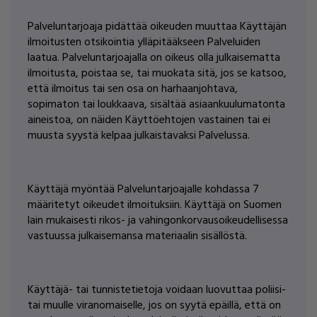
Palveluntarjoaja pidättää oikeuden muuttaa Käyttäjän
ilmoitusten otsikointia ylläpitääkseen Palveluiden
laatua. Palveluntarjoajalla on oikeus olla julkaisematta
ilmoitusta, poistaa se, tai muokata sitä, jos se katsoo,
että ilmoitus tai sen osa on harhaanjohtava,
sopimaton tai loukkaava, sisältää asiaankuulumatonta
aineistoa, on näiden Käyttöehtojen vastainen tai ei
muusta syystä kelpaa julkaistavaksi Palvelussa.
Käyttäjä myöntää Palveluntarjoajalle kohdassa 7
määritetyt oikeudet ilmoituksiin. Käyttäjä on Suomen
lain mukaisesti rikos- ja vahingonkorvausoikeudellisessa
vastuussa julkaisemansa materiaalin sisällöstä.
Käyttäjä- tai tunnistetietoja voidaan luovuttaa poliisi-
tai muulle viranomaiselle, jos on syytä epäillä, että on