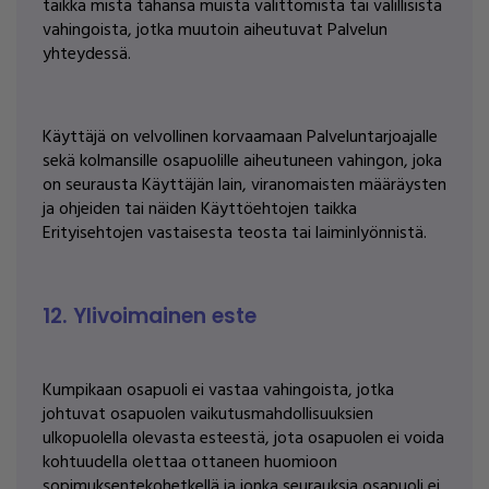
taikka mistä tahansa muista välittömistä tai välillisistä
vahingoista, jotka muutoin aiheutuvat Palvelun
yhteydessä.
Käyttäjä on velvollinen korvaamaan Palveluntarjoajalle
sekä kolmansille osapuolille aiheutuneen vahingon, joka
on seurausta Käyttäjän lain, viranomaisten määräysten
ja ohjeiden tai näiden Käyttöehtojen taikka
Erityisehtojen vastaisesta teosta tai laiminlyönnistä.
12. Ylivoimainen este
Kumpikaan osapuoli ei vastaa vahingoista, jotka
johtuvat osapuolen vaikutusmahdollisuuksien
ulkopuolella olevasta esteestä, jota osapuolen ei voida
kohtuudella olettaa ottaneen huomioon
sopimuksentekohetkellä ja jonka seurauksia osapuoli ei