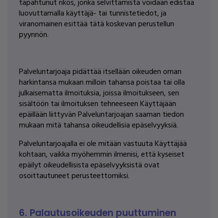
tapahtunut rikos, jonka selvittämistä voidaan edistää
luovuttamalla käyttäjä- tai tunnistetiedot, ja
viranomainen esittää tätä koskevan perustellun
pyynnön.
Palveluntarjoaja pidättää itsellään oikeuden oman
harkintansa mukaan milloin tahansa poistaa tai olla
julkaisematta ilmoituksia, joissa ilmoitukseen, sen
sisältöön tai ilmoituksen tehneeseen Käyttäjään
epäillään liittyvän Palveluntarjoajan saaman tiedon
mukaan mitä tahansa oikeudellisia epäselvyyksiä.
Palveluntarjoajalla ei ole mitään vastuuta Käyttäjää
kohtaan, vaikka myöhemmin ilmenisi, että kyseiset
epäilyt oikeudellisista epäselvyyksistä ovat
osoittautuneet perusteettomiksi.
6. Palautusoikeuden puuttuminen