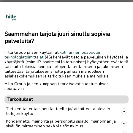
Palveluntarjoaja tarjoaa Käyttäjille ilmoitusalustan,
jonka kautta Käyttäjät voivat jättää ilmoituksia
myynti- tai vuokrakohteista, mukaan lukien asunnot,
autot ja lomamökit. Mahdolliset myyjät tai
vuokranantajat sekä mahdolliset ostajat tai
Saammehan tarjota juuri sinulle sopivia
vuokralaiset/vuokraajat ovat henkilökohtaisesti
palveluita?
vastuussa ilmoituksistaan ja sopimuksistaan, ja
hoitavat itsenäisesti ja oman parhaan ymmärryksensä
Hilla Group ja sen käyttämät
kolmannen osapuolen
teknologiatoimittajat
(46) keräävät tietoja palveluiden käytöstä ja
mukaisesti keskinäisen yhteydenpitonsa.
käyttäjistä (esim. IP-osoite tai laitetunniste) hyödyntäen evästeitä
tai muita teknisiä keinoja tietojen tallentamiseen ja lukemiseen
laitteellasi tarjotakseen sinulle parhaan mahdollisen
asiakaskokemuksen ja tarkoituksen mukaisia mainoksia.
Käyttäjät vahvistavat ja hyväksyvät, että:
Hilla Group ja sen kumppanit tarvitsevat suostumuksesi
seuraaviin:
Tarkoitukset
i. Palveluntarjoaja ei osallistu myynti- tai
Tietojen tallentaminen laitteelle ja/tai laitteella olevien
vuokrasopimusten tekemiseen, eikä vastaa niistä;
tietojen käyttö
Kohdennettu mainonta ja personoitu sisältö, mainonnan ja
sisällön mittaaminen sekä yleisötutkimus