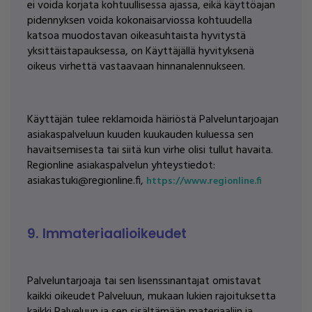
ei voida korjata kohtuullisessa ajassa, eikä käyttöajan
pidennyksen voida kokonaisarviossa kohtuudella
katsoa muodostavan oikeasuhtaista hyvitystä
yksittäistapauksessa, on Käyttäjällä hyvityksenä
oikeus virhettä vastaavaan hinnanalennukseen.
Käyttäjän tulee reklamoida häiriöstä Palveluntarjoajan
asiakaspalveluun kuuden kuukauden kuluessa sen
havaitsemisesta tai siitä kun virhe olisi tullut havaita.
Regionline asiakaspalvelun yhteystiedot:
asiakastuki@regionline.fi,
https://www.regionline.fi
9. Immateriaalioikeudet
Palveluntarjoaja tai sen lisenssinantajat omistavat
kaikki oikeudet Palveluun, mukaan lukien rajoituksetta