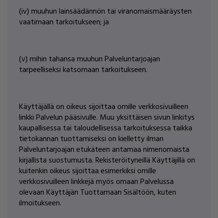
(iv) muuhun lainsäädännön tai viranomaismääräysten
vaatimaan tarkoitukseen; ja
(v) mihin tahansa muuhun Palveluntarjoajan
tarpeelliseksi katsomaan tarkoitukseen.
Käyttäjällä on oikeus sijoittaa omille verkkosivuilleen
linkki Palvelun pääsivulle. Muu yksittäisen sivun linkitys
kaupallisessa tai taloudellisessa tarkoituksessa taikka
tietokannan tuottamiseksi on kielletty ilman
Palveluntarjoajan etukäteen antamaa nimenomaista
kirjallista suostumusta. Rekisteröityneillä Käyttäjillä on
kuitenkin oikeus sijoittaa esimerkiksi omille
verkkosivuilleen linkkejä myös omaan Palvelussa
olevaan Käyttäjän Tuottamaan Sisältöön, kuten
ilmoitukseen.