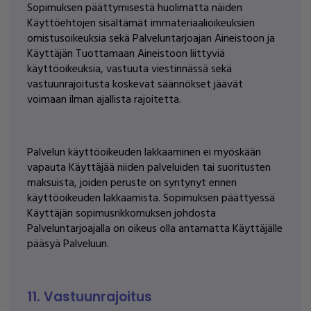
Sopimuksen päättymisestä huolimatta näiden
Käyttöehtojen sisältämät immateriaalioikeuksien
omistusoikeuksia sekä Palveluntarjoajan Aineistoon ja
Käyttäjän Tuottamaan Aineistoon liittyviä
käyttöoikeuksia, vastuuta viestinnässä sekä
vastuunrajoitusta koskevat säännökset jäävät
voimaan ilman ajallista rajoitetta.
Palvelun käyttöoikeuden lakkaaminen ei myöskään
vapauta Käyttäjää niiden palveluiden tai suoritusten
maksuista, joiden peruste on syntynyt ennen
käyttöoikeuden lakkaamista. Sopimuksen päättyessä
Käyttäjän sopimusrikkomuksen johdosta
Palveluntarjoajalla on oikeus olla antamatta Käyttäjälle
pääsyä Palveluun.
11. Vastuunrajoitus