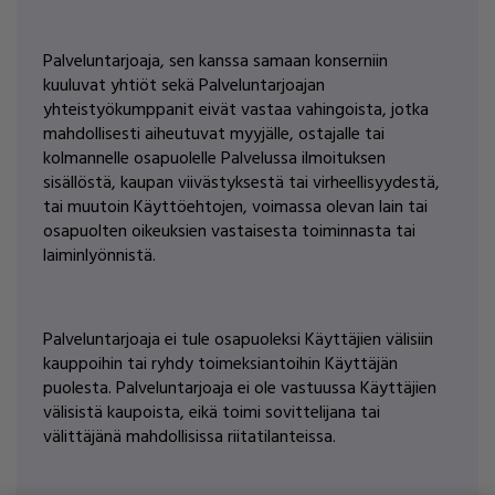
Palveluntarjoaja, sen kanssa samaan konserniin
kuuluvat yhtiöt sekä Palveluntarjoajan
yhteistyökumppanit eivät vastaa vahingoista, jotka
mahdollisesti aiheutuvat myyjälle, ostajalle tai
kolmannelle osapuolelle Palvelussa ilmoituksen
sisällöstä, kaupan viivästyksestä tai virheellisyydestä,
tai muutoin Käyttöehtojen, voimassa olevan lain tai
osapuolten oikeuksien vastaisesta toiminnasta tai
laiminlyönnistä.
Palveluntarjoaja ei tule osapuoleksi Käyttäjien välisiin
kauppoihin tai ryhdy toimeksiantoihin Käyttäjän
puolesta. Palveluntarjoaja ei ole vastuussa Käyttäjien
välisistä kaupoista, eikä toimi sovittelijana tai
välittäjänä mahdollisissa riitatilanteissa.