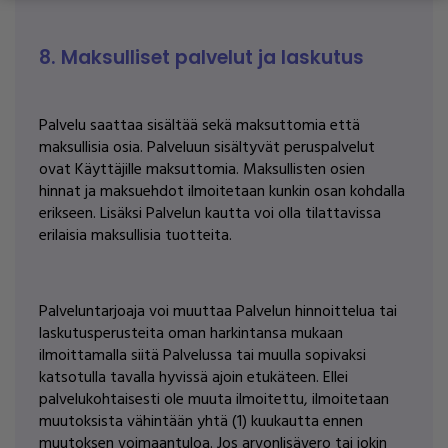
8. Maksulliset palvelut ja laskutus
Palvelu saattaa sisältää sekä maksuttomia että
maksullisia osia. Palveluun sisältyvät peruspalvelut
ovat Käyttäjille maksuttomia. Maksullisten osien
hinnat ja maksuehdot ilmoitetaan kunkin osan kohdalla
erikseen. Lisäksi Palvelun kautta voi olla tilattavissa
erilaisia maksullisia tuotteita.
Palveluntarjoaja voi muuttaa Palvelun hinnoittelua tai
laskutusperusteita oman harkintansa mukaan
ilmoittamalla siitä Palvelussa tai muulla sopivaksi
katsotulla tavalla hyvissä ajoin etukäteen. Ellei
palvelukohtaisesti ole muuta ilmoitettu, ilmoitetaan
muutoksista vähintään yhtä (1) kuukautta ennen
muutoksen voimaantuloa. Jos arvonlisävero tai jokin