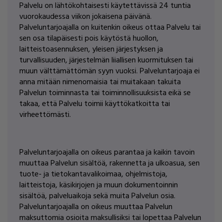
Palvelu on lähtökohtaisesti käytettävissä 24 tuntia
vuorokaudessa viikon jokaisena päivänä.
Palveluntarjoajalla on kuitenkin oikeus ottaa Palvelu tai
sen osa tilapäisesti pois käytöstä huollon,
laitteistoasennuksen, yleisen järjestyksen ja
turvallisuuden, järjestelmän liiallisen kuormituksen tai
muun välttämättömän syyn vuoksi. Palveluntarjoaja ei
anna mitään nimenomaisia tai muitakaan takuita
Palvelun toiminnasta tai toiminnollisuuksista eikä se
takaa, että Palvelu toimii käyttökatkoitta tai
virheettömästi.
Palveluntarjoajalla on oikeus parantaa ja kaikin tavoin
muuttaa Palvelun sisältöä, rakennetta ja ulkoasua, sen
tuote- ja tietokantavalikoimaa, ohjelmistoja,
laitteistoja, käsikirjojen ja muun dokumentoinnin
sisältöä, palveluaikoja sekä muita Palvelun osia.
Palveluntarjoajalla on oikeus muuttaa Palvelun
maksuttomia osioita maksullisiksi tai lopettaa Palvelun