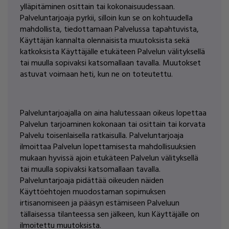
ylläpitäminen osittain tai kokonaisuudessaan.
Palveluntarjoaja pyrkii, silloin kun se on kohtuudella
mahdollista, tiedottamaan Palvelussa tapahtuvista,
Käyttäjän kannalta olennaisista muutoksista sekä
katkoksista Käyttäjälle etukäteen Palvelun välityksellä
tai muulla sopivaksi katsomallaan tavalla. Muutokset
astuvat voimaan heti, kun ne on toteutettu.
Palveluntarjoajalla on aina halutessaan oikeus lopettaa
Palvelun tarjoaminen kokonaan tai osittain tai korvata
Palvelu toisenlaisella ratkaisulla. Palveluntarjoaja
ilmoittaa Palvelun lopettamisesta mahdollisuuksien
mukaan hyvissä ajoin etukäteen Palvelun välityksellä
tai muulla sopivaksi katsomallaan tavalla.
Palveluntarjoaja pidättää oikeuden näiden
Käyttöehtojen muodostaman sopimuksen
irtisanomiseen ja pääsyn estämiseen Palveluun
tällaisessa tilanteessa sen jälkeen, kun Käyttäjälle on
ilmoitettu muutoksista.