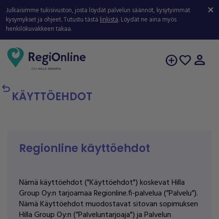
Julkaisimme tukisivuston, josta löydät palvelun säännöt, kysytyimmät
kysymykset ja ohjeet. Tutustu tästä
linkistä
. Löydät ne aina myös
henkilökuvakkeen takaa.
person
add_circle
favorite
undo
KÄYTTÖEHDOT
Regionline käyttöehdot
Nämä käyttöehdot ("Käyttöehdot") koskevat Hilla
Group Oy:n tarjoamaa Regionline.fi-palvelua (”Palvelu”).
Nämä Käyttöehdot muodostavat sitovan sopimuksen
Hilla Group Oy:n (”Palveluntarjoaja") ja Palvelun