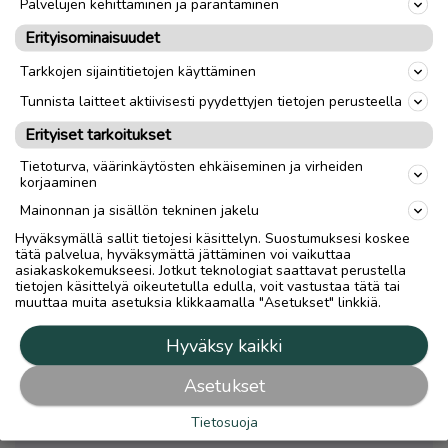
ii. Palveluntarjoaja ei tule osapuoleksi Käyttäjien välisiin
Palvelujen kehittäminen ja parantaminen
sopimuksiin tai ryhdy välitystoimeksiantoihin Käyttäjän
Erityisominaisuudet
puolesta;
Tarkkojen sijaintitietojen käyttäminen
Tunnista laitteet aktiivisesti pyydettyjen tietojen perusteella
iii. Palveluntarjoaja ei toimi kiinteistönvälittäjänä,
Erityiset tarkoitukset
vuokranvälittäjänä, muunlaisena huoneiston tai muun
tavaran välittäjänä, edustajana tai vakuuttajana.
Tietoturva, väärinkäytösten ehkäiseminen ja virheiden
korjaaminen
Palveluntarjoajalla ei ole osallisuutta tai vaikutusvaltaa
vuokranantajien, vuokralaisten tai muiden Käyttäjien
Mainonnan ja sisällön tekninen jakelu
toimintaan, eikä Palveluntarjoaja ole vastuussa
Hyväksymällä sallit tietojesi käsittelyn. Suostumuksesi koskee
Käyttäjien Palvelussa antamien tietojen
tätä palvelua, hyväksymättä jättäminen voi vaikuttaa
asiakaskokemukseesi. Jotkut teknologiat saattavat perustella
oikeellisuudesta tai vastaa kyseisiin tietoihin liittyvistä
tietojen käsittelyä oikeutetulla edulla, voit vastustaa tätä tai
mahdollisista erimielisyyksistä. Palveluntarjoaja
muuttaa muita asetuksia klikkaamalla "Asetukset" linkkiä.
yhteistyökumppaneineen ei vastaa vahingoista, jotka
mahdollisesti aiheutuvat vuokranantajalle,
Hyväksy kaikki
vuokralaiselle tai kolmannelle osapuolelle ilmoitusten ja
sopimusten sisällöstä, tietojen virheellisyydestä,
Asetukset
sopimuksen tekemisen viivästyksestä tai muunlaisesta
Tietosuoja
sopimuksen laiminlyönnistä.