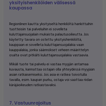
yksityishenkilöiden välisessä
kaupassa
Regionlinen kautta yksityiseltä henkilöltä hankittuihin
tuotteisiin tai palveluihin ei sovelleta
kuluttajansuojalain mukaista palautusoikeutta. Jos
käytetty tavara on ostettu yksityishenkilöltä,
kauppaan ei sovelleta kuluttajansuojalakia vaan
kauppalakia, jonka säännökset virheen määrittelyn
osalta ovat pitkälti kuluttajansuojalakia vastaavia.
Mikäli tuote tai palvelu ei vastaa myyjän antamaa
kuvausta, kannattaa ostajan olla yhteydessä myyjään
asian ratkaisemiseksi. Jos asia ei ratkea toivotulla
tavalla, esim. kaupan purku, ostaja voi saattaa riidan
käräjäoikeuden ratkaistavaksi.
7. Vastuunrajoitus