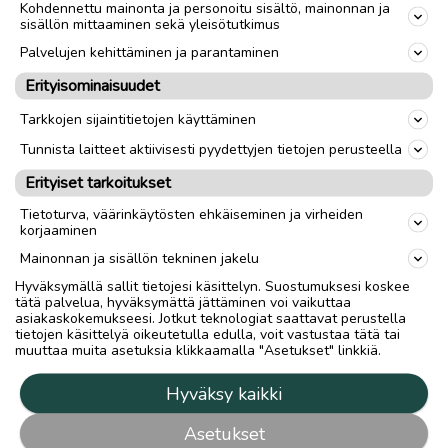
Kohdennettu mainonta ja personoitu sisältö, mainonnan ja
sisällön mittaaminen sekä yleisötutkimus
Palvelujen kehittäminen ja parantaminen
Erityisominaisuudet
Tarkkojen sijaintitietojen käyttäminen
Tunnista laitteet aktiivisesti pyydettyjen tietojen perusteella
Erityiset tarkoitukset
Tietoturva, väärinkäytösten ehkäiseminen ja virheiden
korjaaminen
Mainonnan ja sisällön tekninen jakelu
Hyväksymällä sallit tietojesi käsittelyn. Suostumuksesi koskee
tätä palvelua, hyväksymättä jättäminen voi vaikuttaa
asiakaskokemukseesi. Jotkut teknologiat saattavat perustella
tietojen käsittelyä oikeutetulla edulla, voit vastustaa tätä tai
muuttaa muita asetuksia klikkaamalla "Asetukset" linkkiä.
Hyväksy kaikki
Asetukset