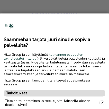
Ilmoitus on poistettu
Harmillista, mutta hakemasi ilmoitus on valitettavasti
poistettu palvelusta.
Saammehan tarjota juuri sinulle sopivia
Siirry etusivulle
palveluita?
Hilla Group ja sen käyttämät
kolmannen osapuolen
teknologiatoimittajat
(46) keräävät tietoja palveluiden käytöstä ja
käyttäjistä (esim. IP-osoite tai laitetunniste) hyödyntäen evästeitä
tai muita teknisiä keinoja tietojen tallentamiseen ja lukemiseen
laitteellasi tarjotakseen sinulle parhaan mahdollisen
asiakaskokemuksen ja tarkoituksen mukaisia mainoksia.
Hilla Group ja sen kumppanit tarvitsevat suostumuksesi
seuraaviin:
Tarkoitukset
Tietojen tallentaminen laitteelle ja/tai laitteella olevien
tietojen käyttö