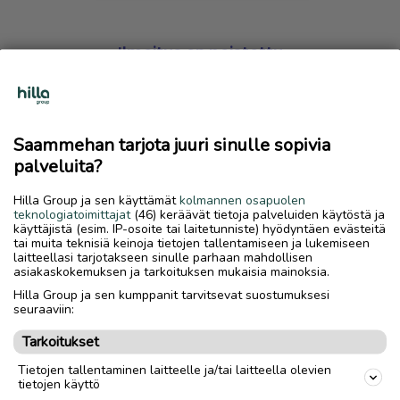
Ilmoitus on poistettu
Harmillista, mutta hakemasi ilmoitus on valitettavasti
poistettu palvelusta.
Saammehan tarjota juuri sinulle sopivia
Siirry etusivulle
palveluita?
Hilla Group ja sen käyttämät
kolmannen osapuolen
teknologiatoimittajat
(46) keräävät tietoja palveluiden käytöstä ja
käyttäjistä (esim. IP-osoite tai laitetunniste) hyödyntäen evästeitä
tai muita teknisiä keinoja tietojen tallentamiseen ja lukemiseen
laitteellasi tarjotakseen sinulle parhaan mahdollisen
asiakaskokemuksen ja tarkoituksen mukaisia mainoksia.
Hilla Group ja sen kumppanit tarvitsevat suostumuksesi
seuraaviin:
Tarkoitukset
Tietojen tallentaminen laitteelle ja/tai laitteella olevien
tietojen käyttö