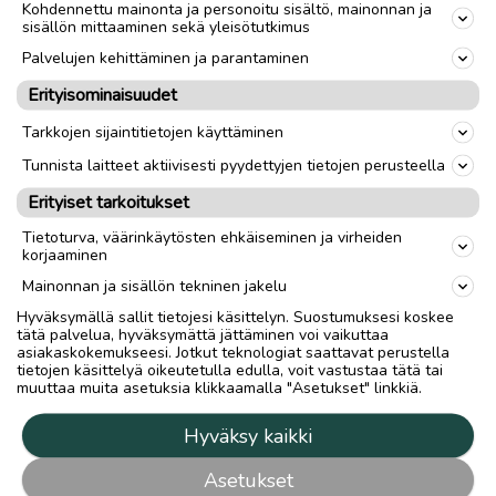
Kohdennettu mainonta ja personoitu sisältö, mainonnan ja
sisällön mittaaminen sekä yleisötutkimus
Palvelujen kehittäminen ja parantaminen
Erityisominaisuudet
Tarkkojen sijaintitietojen käyttäminen
Tunnista laitteet aktiivisesti pyydettyjen tietojen perusteella
Erityiset tarkoitukset
Tietoturva, väärinkäytösten ehkäiseminen ja virheiden
korjaaminen
Mainonnan ja sisällön tekninen jakelu
Hyväksymällä sallit tietojesi käsittelyn. Suostumuksesi koskee
tätä palvelua, hyväksymättä jättäminen voi vaikuttaa
asiakaskokemukseesi. Jotkut teknologiat saattavat perustella
tietojen käsittelyä oikeutetulla edulla, voit vastustaa tätä tai
muuttaa muita asetuksia klikkaamalla "Asetukset" linkkiä.
Hyväksy kaikki
Asetukset