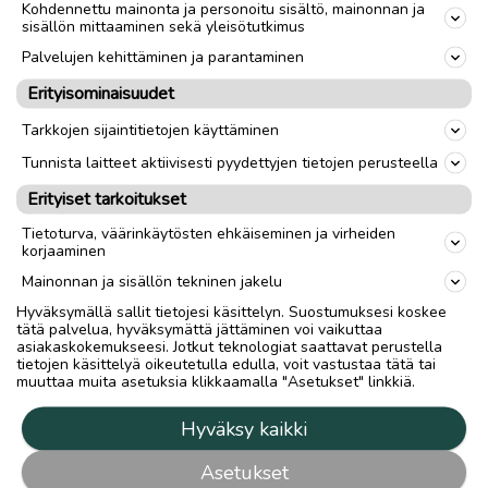
Kohdennettu mainonta ja personoitu sisältö, mainonnan ja
sisällön mittaaminen sekä yleisötutkimus
Palvelujen kehittäminen ja parantaminen
Erityisominaisuudet
Tarkkojen sijaintitietojen käyttäminen
Tunnista laitteet aktiivisesti pyydettyjen tietojen perusteella
Erityiset tarkoitukset
Tietoturva, väärinkäytösten ehkäiseminen ja virheiden
korjaaminen
Mainonnan ja sisällön tekninen jakelu
Hyväksymällä sallit tietojesi käsittelyn. Suostumuksesi koskee
tätä palvelua, hyväksymättä jättäminen voi vaikuttaa
asiakaskokemukseesi. Jotkut teknologiat saattavat perustella
tietojen käsittelyä oikeutetulla edulla, voit vastustaa tätä tai
muuttaa muita asetuksia klikkaamalla "Asetukset" linkkiä.
Hyväksy kaikki
Asetukset