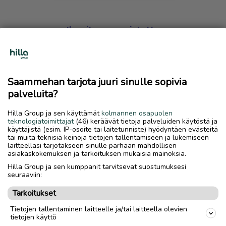
Ilmoitus on poistettu
Harmillista, mutta hakemasi ilmoitus on valitettavasti
poistettu palvelusta.
Saammehan tarjota juuri sinulle sopivia
Siirry etusivulle
palveluita?
Hilla Group ja sen käyttämät
kolmannen osapuolen
teknologiatoimittajat
(46) keräävät tietoja palveluiden käytöstä ja
käyttäjistä (esim. IP-osoite tai laitetunniste) hyödyntäen evästeitä
tai muita teknisiä keinoja tietojen tallentamiseen ja lukemiseen
laitteellasi tarjotakseen sinulle parhaan mahdollisen
asiakaskokemuksen ja tarkoituksen mukaisia mainoksia.
Hilla Group ja sen kumppanit tarvitsevat suostumuksesi
seuraaviin:
Tarkoitukset
Tietojen tallentaminen laitteelle ja/tai laitteella olevien
tietojen käyttö