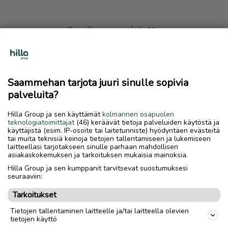
Ilmoitus on poistettu
Harmillista, mutta hakemasi ilmoitus on valitettavasti
poistettu palvelusta.
Saammehan tarjota juuri sinulle sopivia
Siirry etusivulle
palveluita?
Hilla Group ja sen käyttämät
kolmannen osapuolen
teknologiatoimittajat
(46) keräävät tietoja palveluiden käytöstä ja
käyttäjistä (esim. IP-osoite tai laitetunniste) hyödyntäen evästeitä
tai muita teknisiä keinoja tietojen tallentamiseen ja lukemiseen
laitteellasi tarjotakseen sinulle parhaan mahdollisen
asiakaskokemuksen ja tarkoituksen mukaisia mainoksia.
Hilla Group ja sen kumppanit tarvitsevat suostumuksesi
seuraaviin:
Tarkoitukset
Tietojen tallentaminen laitteelle ja/tai laitteella olevien
tietojen käyttö