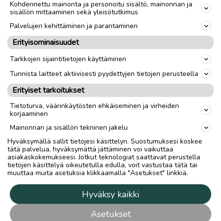
Kohdennettu mainonta ja personoitu sisältö, mainonnan ja
sisällön mittaaminen sekä yleisötutkimus
Palvelujen kehittäminen ja parantaminen
Erityisominaisuudet
Tarkkojen sijaintitietojen käyttäminen
Tunnista laitteet aktiivisesti pyydettyjen tietojen perusteella
Erityiset tarkoitukset
Tietoturva, väärinkäytösten ehkäiseminen ja virheiden
korjaaminen
Mainonnan ja sisällön tekninen jakelu
Hyväksymällä sallit tietojesi käsittelyn. Suostumuksesi koskee
tätä palvelua, hyväksymättä jättäminen voi vaikuttaa
asiakaskokemukseesi. Jotkut teknologiat saattavat perustella
tietojen käsittelyä oikeutetulla edulla, voit vastustaa tätä tai
muuttaa muita asetuksia klikkaamalla "Asetukset" linkkiä.
Hyväksy kaikki
Asetukset