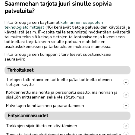
samanlaista valikoimaa. HUOM. valitettavasti 2 kpl.
Saammehan tarjota juuri sinulle sopivia
ryyppykuppeja uusia koneistajan tekemiä , kummasti sopii
palveluita?
vanhempien sekaan mikäli ei tiedä. VAIN KAIKKI ei mitään
yksitellen ja hintakin on ronttina edullisempi. Iso
Hilla Group ja sen käyttämät
kolmannen osapuolen
erinomaisen hyvä mittari purkamastani isosta
teknologiatoimittajat
(46) keräävät tietoja palveluiden käytöstä ja
käyttäjistä (esim. IP-osoite tai laitetunniste) hyödyntäen evästeitä
tuntemattomasta romusta.
tai muita teknisiä keinoja tietojen tallentamiseen ja lukemiseen
laitteellasi tarjotakseen sinulle parhaan mahdollisen
asiakaskokemuksen ja tarkoituksen mukaisia mainoksia.
Merkki
WIKKE OLYMPIA JA MONI MUU
Hilla Group ja sen kumppanit tarvitsevat suostumuksesi
seuraaviin:
Malli
VENE + MAA + MUUT
Tarkoitukset
MOOTTORIT JA PYÖRIVÄT
Tietojen tallentaminen laitteelle ja/tai laitteella olevien
LAITTEET
tietojen käyttö
Teho
25
kW
Kohdennettu mainonta ja personoitu sisältö, mainonnan ja
sisällön mittaaminen sekä yleisötutkimus
Vuosimalli
1930
Palvelujen kehittäminen ja parantaminen
Erityisominaisuudet
link
Tarkkojen sijaintitietojen käyttäminen
Tunnista laitteet aktiivisesti pyydettyjen tietojen perusteella