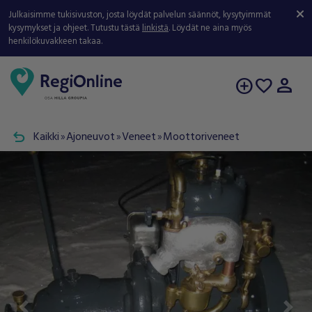
Julkaisimme tukisivuston, josta löydät palvelun säännöt, kysytyimmät
kysymykset ja ohjeet. Tutustu tästä
linkistä
. Löydät ne aina myös
henkilökuvakkeen takaa.
person
add_circle
favorite
undo
Kaikki
Ajoneuvot
Veneet
Moottoriveneet
double_arrow
double_arrow
double_arrow