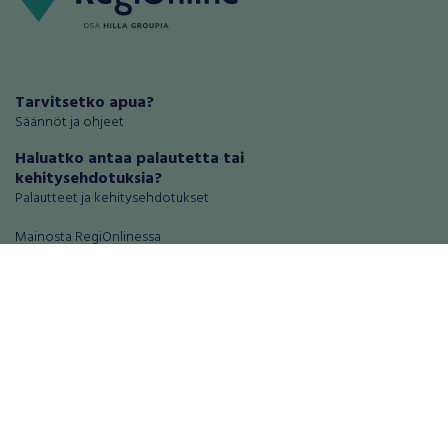
Tarvitsetko apua?
Säännöt ja ohjeet
Haluatko antaa palautetta tai
kehitysehdotuksia?
Palautteet ja kehitysehdotukset
Mainosta RegiOnlinessa
Käyttöehdot
Tietosuoja-asetukset
Tietoa Turvamaksu -palvelusta
Ajoneuvot
Asunnot
Autot
Autotallit ja varastot
Matkailuajoneuvot
Loma-asunnot
Moottoripyörät
Maa- ja metsätilat
Moottorikelkat
Toimitilat