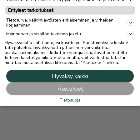
Ilmoittaja:
väinö ahola
Erityiset tarkoitukset
Katso ilmoittajan kaikki ilmoitukset
(
6
)
Tietoturva, väärinkäytösten ehkäiseminen ja virheiden
korjaaminen
OTA YHTEYTTÄ ILMOITTAJAAN
Mainonnan ja sisällön tekninen jakelu
Hyväksymällä sallit tietojesi käsittelyn. Suostumuksesi koskee
tätä palvelua, hyväksymättä jättäminen voi vaikuttaa
asiakaskokemukseesi. Jotkut teknologiat saattavat perustella
tietojen käsittelyä oikeutetulla edulla, voit vastustaa tätä tai
muuttaa muita asetuksia klikkaamalla "Asetukset" linkkiä.
Hyväksy kaikki
Asetukset
Tietosuoja