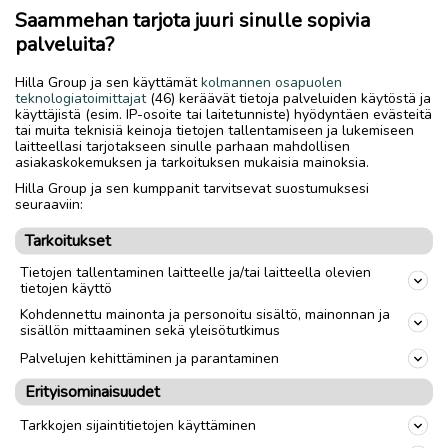
Saammehan tarjota juuri sinulle sopivia
Nouto
Toimitus
palveluita?
Vanteet / renkaat
Vanteet
Hilla Group ja sen käyttämät
kolmannen osapuolen
Tuumakoko
16
"
teknologiatoimittajat
(46) keräävät tietoja palveluiden käytöstä ja
käyttäjistä (esim. IP-osoite tai laitetunniste) hyödyntäen evästeitä
tai muita teknisiä keinoja tietojen tallentamiseen ja lukemiseen
Kappalemäärä
4
laitteellasi tarjotakseen sinulle parhaan mahdollisen
asiakaskokemuksen ja tarkoituksen mukaisia mainoksia.
Vanteiden materiaali
Alumiini
Hilla Group ja sen kumppanit tarvitsevat suostumuksesi
seuraaviin:
Pulttijako
5/120
Tarkoitukset
Keskireikä
Muu
Tietojen tallentaminen laitteelle ja/tai laitteella olevien
ET
51
tietojen käyttö
Kohdennettu mainonta ja personoitu sisältö, mainonnan ja
Vanteen leveys
6.5
"
sisällön mittaaminen sekä yleisötutkimus
Vanteen merkki
Vw
Palvelujen kehittäminen ja parantaminen
Erityisominaisuudet
link
Tarkkojen sijaintitietojen käyttäminen