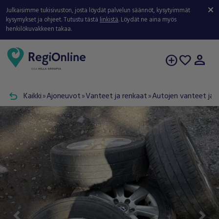
Julkaisimme tukisivuston, josta löydät palvelun säännöt, kysytyimmät
kysymykset ja ohjeet. Tutustu tästä
linkistä
. Löydät ne aina myös
henkilökuvakkeen takaa.
person
add_circle
favorite
undo
Kaikki
Ajoneuvot
Vanteet ja renkaat
Autojen vanteet ja 
double_arrow
double_arrow
double_arrow