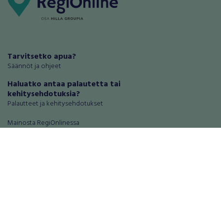
Tarvitsetko apua?
Säännöt ja ohjeet
Haluatko antaa palautetta tai
kehitysehdotuksia?
Palautteet ja kehitysehdotukset
Mainosta RegiOnlinessa
Käyttöehdot
Tietosuoja-asetukset
Tietoa Turvamaksu -palvelusta
Ajoneuvot
Asunnot
Autot
Autotallit ja varastot
Matkailuajoneuvot
Loma-asunnot
Moottoripyörät
Maa- ja metsätilat
Moottorikelkat
Toimitilat