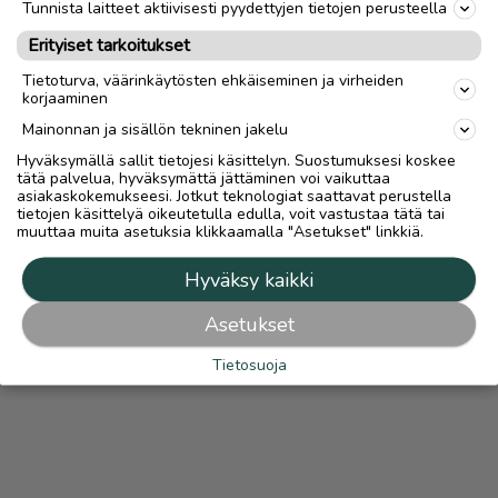
Tunnista laitteet aktiivisesti pyydettyjen tietojen perusteella
Ilmoittaja:
Hannu Keski-Korpi
Erityiset tarkoitukset
Katso ilmoittajan kaikki ilmoitukset
(
1
)
Tietoturva, väärinkäytösten ehkäiseminen ja virheiden
korjaaminen
OTA YHTEYTTÄ ILMOITTAJAAN
Mainonnan ja sisällön tekninen jakelu
Hyväksymällä sallit tietojesi käsittelyn. Suostumuksesi koskee
tätä palvelua, hyväksymättä jättäminen voi vaikuttaa
asiakaskokemukseesi. Jotkut teknologiat saattavat perustella
tietojen käsittelyä oikeutetulla edulla, voit vastustaa tätä tai
muuttaa muita asetuksia klikkaamalla "Asetukset" linkkiä.
Hyväksy kaikki
Asetukset
Tietosuoja