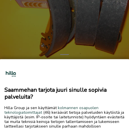
Previous
Next
VW Golfin jarrukengät
15 €
Saammehan tarjota juuri sinulle sopivia
11.6.2026, 11.10
favorite
palveluita?
location_on
Palokka
,
Jyväskylä
,
Keski-Suomi
Hilla Group ja sen käyttämät
kolmannen osapuolen
Myydään
teknologiatoimittajat
(46) keräävät tietoja palveluiden käytöstä ja
käyttäjistä (esim. IP-osoite tai laitetunniste) hyödyntäen evästeitä
Käy myös Seat,Passat ym. Bilteman numero 66-9883.
tai muita teknisiä keinoja tietojen tallentamiseen ja lukemiseen
Tarvittaessa lähetys
laitteellasi tarjotakseen sinulle parhaan mahdollisen