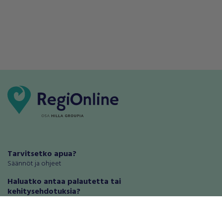
Tarvitsetko apua?
Säännöt ja ohjeet
Haluatko antaa palautetta tai
kehitysehdotuksia?
Palautteet ja kehitysehdotukset
Mainosta RegiOnlinessa