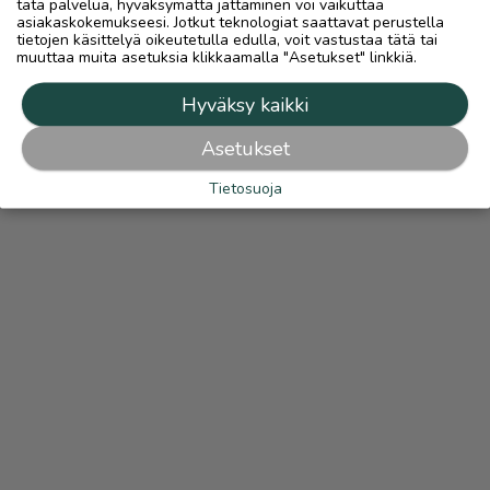
tätä palvelua, hyväksymättä jättäminen voi vaikuttaa
asiakaskokemukseesi. Jotkut teknologiat saattavat perustella
tietojen käsittelyä oikeutetulla edulla, voit vastustaa tätä tai
muuttaa muita asetuksia klikkaamalla "Asetukset" linkkiä.
Hyväksy kaikki
Asetukset
Tietosuoja