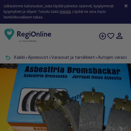
Julkaisimme tukisivuston, josta löydät palvelun säännöt, kysytyimmät
kysymykset ja ohjeet. Tutustu tästä
linkistä
. Löydät ne aina myös
henkilökuvakkeen takaa.
person
add_circle
favorite
undo
Kaikki
Ajoneuvot
Varaosat ja tarvikkeet
Autojen varaosat
double_arrow
double_arrow
double_arrow