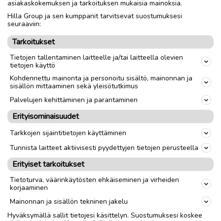
asiakaskokemuksen ja tarkoituksen mukaisia mainoksia.
Hilla Group ja sen kumppanit tarvitsevat suostumuksesi
Nouto
Toimitus
seuraaviin:
Tarkoitukset
link
Tietojen tallentaminen laitteelle ja/tai laitteella olevien
tietojen käyttö
Kohdennettu mainonta ja personoitu sisältö, mainonnan ja
Ilmoittaja:
K Puikkonen
sisällön mittaaminen sekä yleisötutkimus
Katso ilmoittajan kaikki ilmoitukset
(
124
)
Palvelujen kehittäminen ja parantaminen
Erityisominaisuudet
OTA YHTEYTTÄ ILMOITTAJAAN
Tarkkojen sijaintitietojen käyttäminen
Tunnista laitteet aktiivisesti pyydettyjen tietojen perusteella
Erityiset tarkoitukset
Tietoturva, väärinkäytösten ehkäiseminen ja virheiden
korjaaminen
Mainonnan ja sisällön tekninen jakelu
Hyväksymällä sallit tietojesi käsittelyn. Suostumuksesi koskee