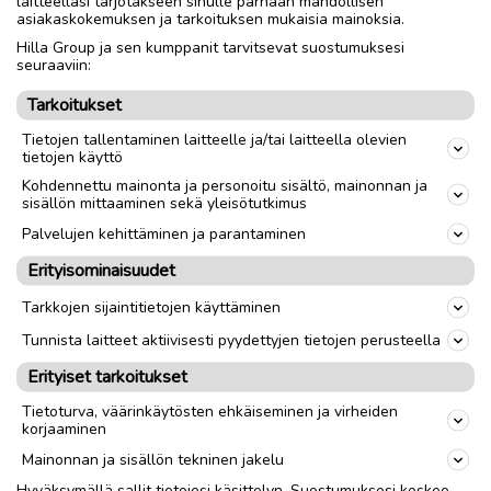
laitteellasi tarjotakseen sinulle parhaan mahdollisen
Täysin toimiva takka. Nuohottu viime syksynä.
asiakaskokemuksen ja tarkoituksen mukaisia mainoksia.
Hilla Group ja sen kumppanit tarvitsevat suostumuksesi
seuraaviin:
Nouto
Toimitus
Tarkoitukset
Tietojen tallentaminen laitteelle ja/tai laitteella olevien
link
tietojen käyttö
Kohdennettu mainonta ja personoitu sisältö, mainonnan ja
sisällön mittaaminen sekä yleisötutkimus
Ilmoittaja:
NN
Katso ilmoittajan kaikki ilmoitukset
(
2
)
Palvelujen kehittäminen ja parantaminen
Erityisominaisuudet
OTA YHTEYTTÄ ILMOITTAJAAN
Tarkkojen sijaintitietojen käyttäminen
Tunnista laitteet aktiivisesti pyydettyjen tietojen perusteella
Erityiset tarkoitukset
Tietoturva, väärinkäytösten ehkäiseminen ja virheiden
korjaaminen
Mainonnan ja sisällön tekninen jakelu
Hyväksymällä sallit tietojesi käsittelyn. Suostumuksesi koskee