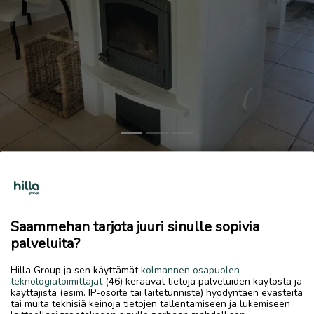
Previous
Next
Vuolukivitakka
Tarjoa!
10.6.2026, 15.17
favorite
Saammehan tarjota juuri sinulle sopivia
location_on
Kiviniitty-Tullimäki
,
Kokkola
,
Keski-Pohjanmaa
palveluita?
Myydään
Hilla Group ja sen käyttämät
kolmannen osapuolen
teknologiatoimittajat
(46) keräävät tietoja palveluiden käytöstä ja
Valkoiseksi maalattu (takkamaali) varaava Tulikivitakka
käyttäjistä (esim. IP-osoite tai laitetunniste) hyödyntäen evästeitä
leivinuunilla myydään 500€ tai tarjous. Ostaja purkaa takan.
tai muita teknisiä keinoja tietojen tallentamiseen ja lukemiseen