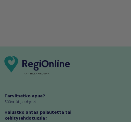
Tarvitsetko apua?
Säännöt ja ohjeet
Haluatko antaa palautetta tai
kehitysehdotuksia?
Palautteet ja kehitysehdotukset