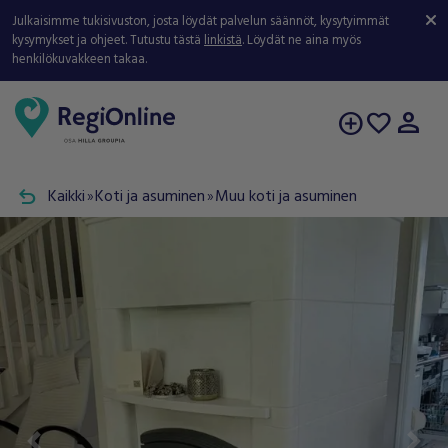
Julkaisimme tukisivuston, josta löydät palvelun säännöt, kysytyimmät
kysymykset ja ohjeet. Tutustu tästä
linkistä
. Löydät ne aina myös
henkilökuvakkeen takaa.
person
add_circle
favorite
undo
Kaikki
Koti ja asuminen
Muu koti ja asuminen
double_arrow
double_arrow