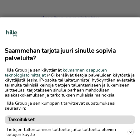
Ilmoitus on poistettu
Harmillista, mutta hakemasi ilmoitus on valitettavasti
poistettu palvelusta.
Saammehan tarjota juuri sinulle sopivia
Siirry etusivulle
palveluita?
Hilla Group ja sen käyttämät
kolmannen osapuolen
teknologiatoimittajat
(46) keräävät tietoja palveluiden käytöstä ja
käyttäjistä (esim. IP-osoite tai laitetunniste) hyödyntäen evästeitä
tai muita teknisiä keinoja tietojen tallentamiseen ja lukemiseen
laitteellasi tarjotakseen sinulle parhaan mahdollisen
asiakaskokemuksen ja tarkoituksen mukaisia mainoksia.
Hilla Group ja sen kumppanit tarvitsevat suostumuksesi
seuraaviin:
Tarkoitukset
Tietojen tallentaminen laitteelle ja/tai laitteella olevien
tietojen käyttö