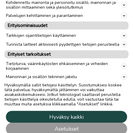
Kohdennettu mainonta ja personoitu sisältö, mainonnan ja
sisällön mittaaminen sekä yleisötutkimus
Palvelujen kehittäminen ja parantaminen
Erityisominaisuudet
Tarkkojen sijaintitietojen käyttäminen
Tunnista laitteet aktiivisesti pyydettyjen tietojen perusteella
Erityiset tarkoitukset
Tietoturva, väärinkäytösten ehkäiseminen ja virheiden
korjaaminen
Mainonnan ja sisällön tekninen jakelu
Hyväksymällä sallit tietojesi käsittelyn. Suostumuksesi koskee
tätä palvelua, hyväksymättä jättäminen voi vaikuttaa
asiakaskokemukseesi. Jotkut teknologiat saattavat perustella
tietojen käsittelyä oikeutetulla edulla, voit vastustaa tätä tai
muuttaa muita asetuksia klikkaamalla "Asetukset" linkkiä.
Hyväksy kaikki
Asetukset