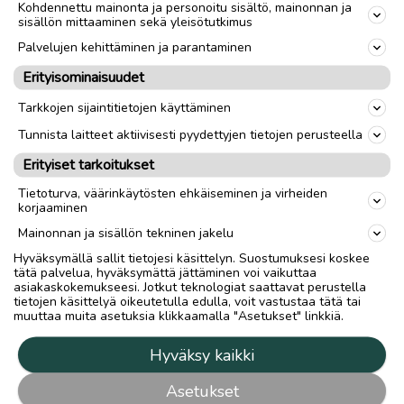
Kohdennettu mainonta ja personoitu sisältö, mainonnan ja
sisällön mittaaminen sekä yleisötutkimus
Palvelujen kehittäminen ja parantaminen
Erityisominaisuudet
Tarkkojen sijaintitietojen käyttäminen
Tunnista laitteet aktiivisesti pyydettyjen tietojen perusteella
Erityiset tarkoitukset
Tietoturva, väärinkäytösten ehkäiseminen ja virheiden
korjaaminen
Mainonnan ja sisällön tekninen jakelu
Hyväksymällä sallit tietojesi käsittelyn. Suostumuksesi koskee
tätä palvelua, hyväksymättä jättäminen voi vaikuttaa
asiakaskokemukseesi. Jotkut teknologiat saattavat perustella
tietojen käsittelyä oikeutetulla edulla, voit vastustaa tätä tai
muuttaa muita asetuksia klikkaamalla "Asetukset" linkkiä.
Hyväksy kaikki
Asetukset