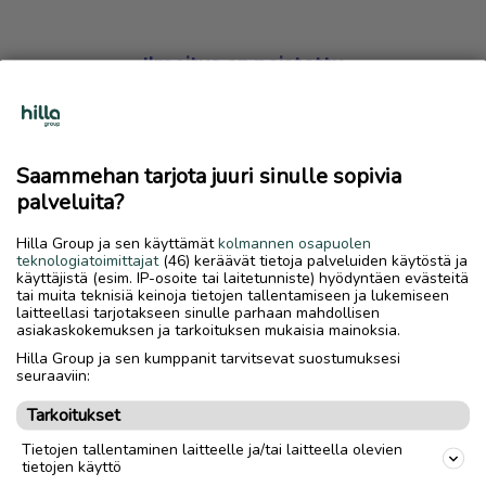
Ilmoitus on poistettu
Harmillista, mutta hakemasi ilmoitus on valitettavasti
poistettu palvelusta.
Saammehan tarjota juuri sinulle sopivia
Siirry etusivulle
palveluita?
Hilla Group ja sen käyttämät
kolmannen osapuolen
teknologiatoimittajat
(46) keräävät tietoja palveluiden käytöstä ja
käyttäjistä (esim. IP-osoite tai laitetunniste) hyödyntäen evästeitä
tai muita teknisiä keinoja tietojen tallentamiseen ja lukemiseen
laitteellasi tarjotakseen sinulle parhaan mahdollisen
asiakaskokemuksen ja tarkoituksen mukaisia mainoksia.
Hilla Group ja sen kumppanit tarvitsevat suostumuksesi
seuraaviin:
Tarkoitukset
Tietojen tallentaminen laitteelle ja/tai laitteella olevien
tietojen käyttö