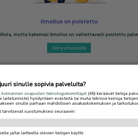
Ilmoitus on poistettu
llista, mutta hakemasi ilmoitus on valitettavasti poistettu palve
Siirry etusivulle
uri sinulle sopivia palveluita?
t
kolmannen osapuolen teknologiatoimittajat
(46) keräävät tietoja palv
tai laitetunniste) hyödyntäen evästeitä tai muita teknisiä keinoja tietoje
jotakseen sinulle parhaan mahdollisen asiakaskokemuksen ja tarkoituks
 tarvitsevat suostumuksesi seuraaviin:
elle ja/tai laitteella olevien tietojen käyttö