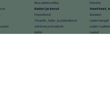
Muu elektroniikka
Palvelut
uvot
Kellot ja korut
Vaatteet, 
t
Hopeakorut
Asusteet
Timantti-, kulta- ja platinakorut
Lasten kengät
oautot
Jalokivet ja korukivet
Lasten vaattee
Kellot
Laukut
Muut kellot ja korut
Miesten kengä
Palvelut
Miesten vaatte
Koti ja asuminen
Naisten kengä
aat
Huonekalut ja säilytys
Naisten vaatte
vikkeet
Keittiötarvikkeet ja astiat
Nuorten kengä
Kodinkoneet ja tarvikkeet
Nuorten vaatt
 vanhat esineet
Kotitoimisto
Palvelut
Kylpyhuone ja sauna
Vapaa-aika
alut
Lasten tarvikkeet ja lelut
Airsoft
Luonnonvaraiset tuotteet
Askartelu ja kä
alut
Piha ja puutarha
Eläintarvikkeet
Sisustaminen ja design
Kirjat ja lehdet
tontit
Muu koti ja asuminen
Leffat