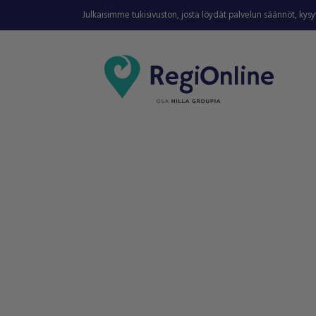
Julkaisimme tukisivuston, josta löydät palvelun säännöt, kys