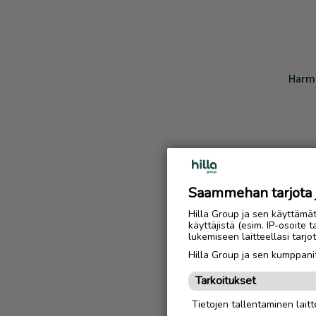
Harmi
Saammehan tarjota ju
Hilla Group ja sen käyttämä
käyttäjistä (esim. IP-osoite 
lukemiseen laitteellasi tar
Hilla Group ja sen kumppanit
Tarkoitukset
Tietojen tallentaminen laitte