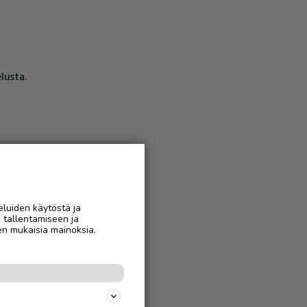
lusta.
eluiden käytöstä ja
n tallentamiseen ja
en mukaisia mainoksia.