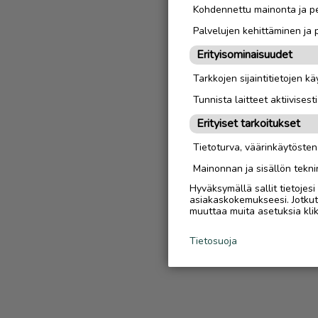
Kohdennettu mainonta ja pe
Palvelujen kehittäminen ja
Erityisominaisuudet
Tarkkojen sijaintitietojen k
Tunnista laitteet aktiivisest
Erityiset tarkoitukset
Tietoturva, väärinkäytöste
Mainonnan ja sisällön tekni
Hyväksymällä sallit tietojes
asiakaskokemukseesi. Jotkut t
muuttaa muita asetuksia klik
Tietosuoja