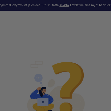
ytyimmät kysymykset ja ohjeet. Tutustu tästä
linkistä
. Löydät ne aina myös henkilö