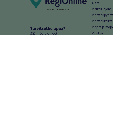
Autot
Matkailuajone
Moottoripyörä
Moottorikelkat
Mopot ja mop
Tarvitsetko apua?
Säännöt ja ohjeet
Mönkijät
Peräkärryt
Haluatko antaa palautetta tai
Raskas kalusto
kehitysehdotuksia?
Veneet
Palautteet ja kehitysehdotukset
Vanteet ja renk
Mainosta RegiOnlinessa
Varaosat ja tar
Käyttöehdot
Palvelut
Tietosuoja-asetukset
Antiikki ja
Tietoa Turvamaksu -palvelusta
Antiikkiesineet
Antiikkihuonek
Vanhat esineet
Vanhat huonek
Palvelut
Asunnot ja 