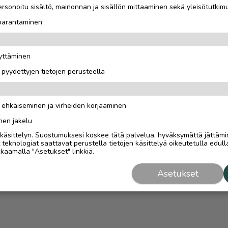
rsonoitu sisältö, mainonnan ja sisällön mittaaminen sekä yleisötutkim
 parantaminen
äyttäminen
i pyydettyjen tietojen perusteella
n ehkäiseminen ja virheiden korjaaminen
nen jakelu
i käsittelyn. Suostumuksesi koskee tätä palvelua, hyväksymättä jättämi
eknologiat saattavat perustella tietojen käsittelyä oikeutetulla edulla
kaamalla "Asetukset" linkkiä.
Asetukset