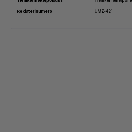
Tieliikennekelpoisuus
Tieliikennekelpoin
Rekisterinumero
UMZ-421