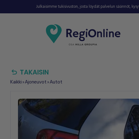
Julkaisimme tukisivuston, josta löydät palvelun säännöt, kys
undo
TAKAISIN
Kaikki
Ajoneuvot
Autot
double_arrow
double_arrow