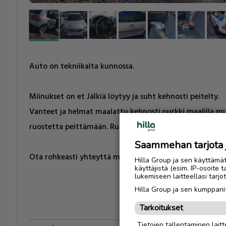
Auto on tekniikalta kunnossa.
Miinukset on et Jälkiä löytyy ja suht kehnosti peitelty.
Vanteet ja helmat maalattu kehnosti purkki maalilla mut
ruostetta peittämään. Ruostetta ei löydy.
Saammehan tarjota ju
Ota rohkeasti yhteyttä milloin vain asiaa.
Hilla Group ja sen käyttämä
käyttäjistä (esim. IP-osoite 
lukemiseen laitteellasi tar
Hilla Group ja sen kumppanit
Tarkoitukset
Tietojen tallentaminen laitte