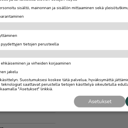
rsonoitu sisältö, mainonnan ja sisällön mittaaminen sekä yleisötutkim
vaihteinenanuaali
 parantaminen
äyttäminen
i pyydettyjen tietojen perusteella
n ehkäiseminen ja virheiden korjaaminen
nen jakelu
i käsittelyn. Suostumuksesi koskee tätä palvelua, hyväksymättä jättämi
eknologiat saattavat perustella tietojen käsittelyä oikeutetulla edulla
kaamalla "Asetukset" linkkiä.
Asetukset