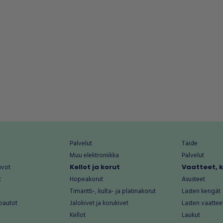
Palvelut
Taide
Muu elektroniikka
Palvelut
uvot
Kellot ja korut
Vaatteet, 
t
Hopeakorut
Asusteet
Timantti-, kulta- ja platinakorut
Lasten kengät
oautot
Jalokivet ja korukivet
Lasten vaattee
Kellot
Laukut