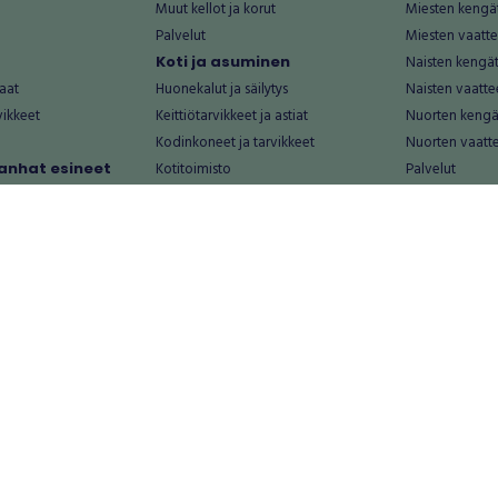
Muut kellot ja korut
Miesten kengä
Palvelut
Miesten vaatte
Koti ja asuminen
Naisten kengä
aat
Huonekalut ja säilytys
Naisten vaatte
vikkeet
Keittiötarvikkeet ja astiat
Nuorten kengä
Kodinkoneet ja tarvikkeet
Nuorten vaatt
 vanhat esineet
Kotitoimisto
Palvelut
Kylpyhuone ja sauna
Vapaa-aika
alut
Lasten tarvikkeet ja lelut
Airsoft
Luonnonvaraiset tuotteet
Askartelu ja kä
alut
Piha ja puutarha
Eläintarvikkeet
Sisustaminen ja design
Kirjat ja lehdet
tontit
Muu koti ja asuminen
Leffat
Palvelut
Metsästys ja ka
rastot
Rakentaminen ja remontointi
Musiikki ja soit
Keittiö
Pelit
lat
Kylpyhuone ja sauna
Polkupyöräily
LVI
Terveys ja kau
Rakennustarvikkeet ja -materiaalit
Ulkoilu ja retke