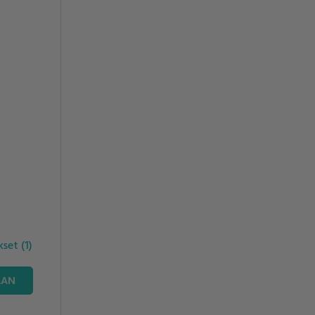
ukset
(
1
)
AAN