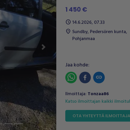
1 450 €
schedule
14.6.2026, 07.33
location_on
Sundby
,
Pedersören kunta
,
Pohjanmaa
Next
Jaa kohde:
link
Ilmoittaja:
Tonzaa86
Katso ilmoittajan kaikki ilmoit
OTA YHTEYTTÄ ILMOITTAJ