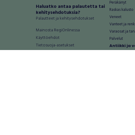
Peräkärryt
Haluatko antaa palautetta tai
Raskas kalusto
kehitysehdotuksia?
Veneet
Palautteet ja kehitysehdotukset
Vanteet ja renk
Mainosta RegiOnlinessa
Varaosat ja tar
Käyttöehdot
Palvelut
Tietosuoja-asetukset
Antiikki ja
Tietoa Turvamaksu -palvelusta
Antiikkiesineet
Antiikkihuonek
Vanhat esineet
Vanhat huonek
Palvelut
Asunnot ja 
Asunnot
Autotallit ja va
Loma-asunnot
Maa- ja metsäti
Toimitilat
Tontit