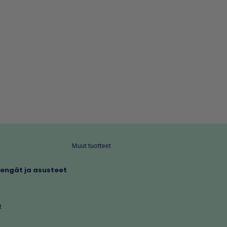
Muut tuotteet
kengät ja asusteet
t