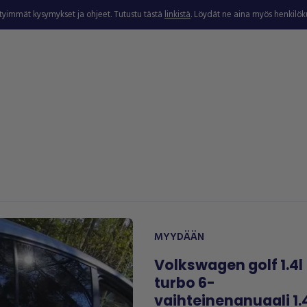
ytyimmät kysymykset ja ohjeet. Tutustu tästä
linkistä
. Löydät ne aina myös henkilö
MYYDÄÄN
Volkswagen golf 1.4l
turbo 6-
vaihteinenanuaali 1.4