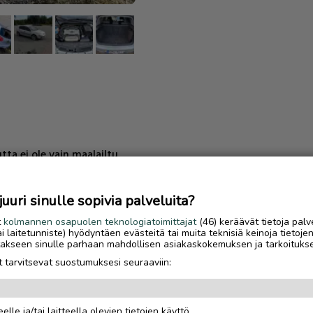
ta ei ole vain maalailtu
uri sinulle sopivia palveluita?
t
kolmannen osapuolen teknologiatoimittajat
(46) keräävät tietoja palv
tai laitetunniste) hyödyntäen evästeitä tai muita teknisiä keinoja tietoje
jotakseen sinulle parhaan mahdollisen asiakaskokemuksen ja tarkoituks
 tarvitsevat suostumuksesi seuraaviin:
elle ja/tai laitteella olevien tietojen käyttö