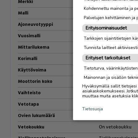
Merkki
Volkswagen
Kohdennettu mainonta ja pe
Malli
golf 1.4l turbo 6-
Palvelujen kehittäminen ja
Ajoneuvotyyppi
Henkilöauto
Erityisominaisuudet
Vuosimalli
2008
vm
Tarkkojen sijaintitietojen k
Mittarilukema
350000
km
Tunnista laitteet aktiivisest
Erityiset tarkoitukset
Korimalli
Coupe
Tietoturva, väärinkäytöste
Käyttövoima
Bensiini
Mainonnan ja sisällön tekni
Moottorin koko
1.4
l
Hyväksymällä sallit tietojes
asiakaskokemukseesi. Jotkut t
Vaihteisto
Manuaali
muuttaa muita asetuksia klik
Vetotapa
Etuveto
Tietosuoja
Ovien lukumäärä
3 ovea
Vetokoukku
On vetokoukku