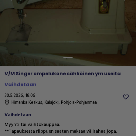
Previous
Next
V/M Singer ompelukone sähköinen ym useita
Vaihdetaan
30.5.2026, 18.06
favorite
location_on
Himanka Keskus
,
Kalajoki
,
Pohjois-Pohjanmaa
Vaihdetaan
Myynti tai vaihtokauppaa.
**Tapauksesta riippuen saatan maksaa välirahaa jopa.