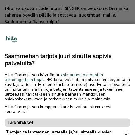
1-kpl valokuvan todella siisti SINGER ompelukone. On minkä
tahansa pöydän päälle laitettavaa "uudempaa" mallia.
Sähköinen ja "kaasupoljin".
Löytyy myös vanhempaa "poljettavaa" Singeriä pari kpl.
Siistejä.
Saammehan tarjota juuri sinulle sopivia
palveluita?
TAVARAVAIHDOT, esim:
Hilla Group ja sen käyttämät
kolmannen osapuolen
teknologiatoimittajat
(46) keräävät tietoja palveluiden käytöstä ja
käyttäjistä (esim. IP-osoite tai laitetunniste) hyödyntäen evästeitä
Tapauksesta riippuen ei tarvitse olla 1:1 vaihtoarvo. esim
tai muita teknisiä keinoja tietojen tallentamiseen ja lukemiseen
laitteellasi tarjotakseen sinulle parhaan mahdollisen
(risa) kiinalainen mopo skootteri käy päikseen vaihdossa tms.
asiakaskokemuksen ja tarkoituksen mukaisia mainoksia.
OSAKASAT. derbi senda jne rieju mrx smx rrx
Hilla Group ja sen kumppanit tarvitsevat suostumuksesi
seuraaviin:
Vaihdossa käy esim kaikenlaiset RISAT ROMUT (jopa)
paperittomat kiinalaiset mopot jne mopot ja 125cc jne myös
Tarkoitukset
lasten ATV't. muutakin saa tarjota vaihdossa. esim MTB ''26
Tietojen tallentaminen laitteelle ja/tai laitteella olevien
''29 maastopyörä osia-raatoja. tai CycloCross. jne