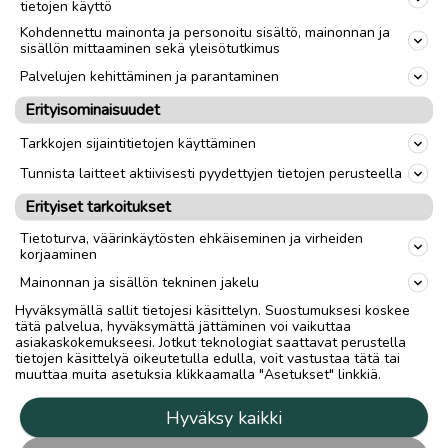
tietojen käyttö
**Tapauksesta riippuen saatan maksaa välirahaa jopa.
Kohdennettu mainonta ja personoitu sisältö, mainonnan ja
sisällön mittaaminen sekä yleisötutkimus
Palvelujen kehittäminen ja parantaminen
cagiva4ever@yahoo.com
nolla4o-8742o6neljä ( ei Tekstareita !! )
Erityisominaisuudet
Soitot mieluiten 18:00 jälkeen.
Tarkkojen sijaintitietojen käyttäminen
@ paras, sinne vaihtokauppa osa kuvat tietoineen !
Tunnista laitteet aktiivisesti pyydettyjen tietojen perusteella
Erityiset tarkoitukset
Toimitus lähialueelle
Toimitus
Tietoturva, väärinkäytösten ehkäiseminen ja virheiden
Nouto
korjaaminen
Mainonnan ja sisällön tekninen jakelu
link
Hyväksymällä sallit tietojesi käsittelyn. Suostumuksesi koskee
tätä palvelua, hyväksymättä jättäminen voi vaikuttaa
asiakaskokemukseesi. Jotkut teknologiat saattavat perustella
tietojen käsittelyä oikeutetulla edulla, voit vastustaa tätä tai
Ilmoittaja:
markus ojatalo
muuttaa muita asetuksia klikkaamalla "Asetukset" linkkiä.
Katso ilmoittajan kaikki ilmoitukset
(
228
)
Hyväksy kaikki
OTA YHTEYTTÄ ILMOITTAJAAN