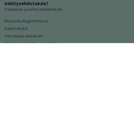
kehitysehdotuksia?
Palautteet ja kehitysehdotukset
Mainosta RegiOnlinessa
Käyttöehdot
Tietosuoja-asetukset
Tietoa Turvamaksu -palvelusta
Ajoneuvot
Asunnot
Autot
Autotallit ja varastot
Matkailuajoneuvot
Loma-asunnot
Moottoripyörät
Maa- ja metsätilat
Moottorikelkat
Toimitilat
Mopot ja mopoautot
Tontit
Mönkijät
Palvelut
Peräkärryt
Elektroniikka
Raskas kalusto
Puhelimet ja puhelintarvikkeet
Veneet
Tabletit ja tablettien tarvikkeet
Vanteet ja renkaat
Tietokoneet, tarvikkeet ja komponent
Varaosat ja tarvikkeet
Viihde-elektroniikka