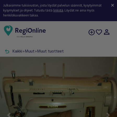
Julkaisimme tukisivuston, josta löydät palvelun säännöt, kysytyimmät
kysymykset ja ohjeet. Tutustu tästä
linkistä
. Löydät ne aina myös
henkilökuvakkeen takaa.
person
add_circle
favorite
undo
Kaikki
Muut
Muut tuotteet
double_arrow
double_arrow