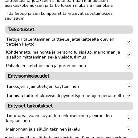
laitteellasi tarjotakseen sinulle parhaan mahdollisen
nurkissa kulumisen jäläkiä. Kuvissa osa
asiakaskokemuksen ja tarkoituksen mukaisia mainoksia.
Hilla Group ja sen kumppanit tarvitsevat suostumuksesi
seuraaviin:
Nouto
Toimitus
Tarkoitukset
Tietojen tallentaminen laitteelle ja/tai laitteella olevien
link
tietojen käyttö
Kohdennettu mainonta ja personoitu sisältö, mainonnan ja
sisällön mittaaminen sekä yleisötutkimus
Ilmoittaja:
N T
Katso ilmoittajan kaikki ilmoitukset
(
1
)
Palvelujen kehittäminen ja parantaminen
Erityisominaisuudet
OTA YHTEYTTÄ ILMOITTAJAAN
Tarkkojen sijaintitietojen käyttäminen
Tunnista laitteet aktiivisesti pyydettyjen tietojen perusteella
Erityiset tarkoitukset
Tietoturva, väärinkäytösten ehkäiseminen ja virheiden
korjaaminen
Mainonnan ja sisällön tekninen jakelu
Hyväksymällä sallit tietojesi käsittelyn. Suostumuksesi koskee