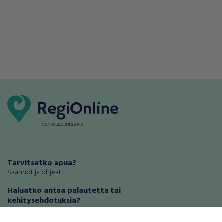
Tarvitsetko apua?
Säännöt ja ohjeet
Haluatko antaa palautetta tai
kehitysehdotuksia?
Palautteet ja kehitysehdotukset