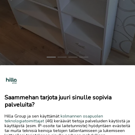
Previous
Next
Vitriini
50 €
30.5.2026, 20.19
favorite
Saammehan tarjota juuri sinulle sopivia
location_on
Rytimäki
,
Kokkola
,
Keski-Pohjanmaa
palveluita?
Myydään
Hilla Group ja sen käyttämät
kolmannen osapuolen
teknologiatoimittajat
(46) keräävät tietoja palveluiden käytöstä ja
Myydään vitriini, jossa kahdella lasiovella olevaa hyllyä sekä
käyttäjistä (esim. IP-osoite tai laitetunniste) hyödyntäen evästeitä
avohyllyjä ja kaksi laatikkoa. Vitriini on elämää nähnyt,
tai muita teknisiä keinoja tietojen tallentamiseen ja lukemiseen