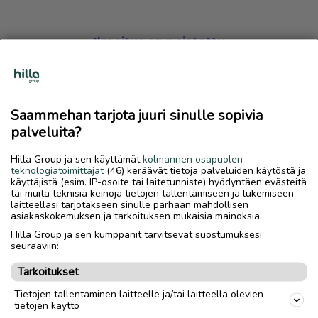
Ilmoitus on poistettu
Harmillista, mutta hakemasi ilmoitus on valitettavasti
poistettu palvelusta.
Saammehan tarjota juuri sinulle sopivia
Siirry etusivulle
palveluita?
Hilla Group ja sen käyttämät
kolmannen osapuolen
teknologiatoimittajat
(46) keräävät tietoja palveluiden käytöstä ja
käyttäjistä (esim. IP-osoite tai laitetunniste) hyödyntäen evästeitä
tai muita teknisiä keinoja tietojen tallentamiseen ja lukemiseen
laitteellasi tarjotakseen sinulle parhaan mahdollisen
asiakaskokemuksen ja tarkoituksen mukaisia mainoksia.
Hilla Group ja sen kumppanit tarvitsevat suostumuksesi
seuraaviin:
Tarkoitukset
Tietojen tallentaminen laitteelle ja/tai laitteella olevien
tietojen käyttö