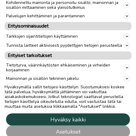
Kohdennettu mainonta ja personoitu sisältö, mainonnan ja
sisällön mittaaminen sekä yleisötutkimus
Palvelujen kehittäminen ja parantaminen
Erityisominaisuudet
Tarkkojen sijaintitietojen käyttäminen
Tunnista laitteet aktiivisesti pyydettyjen tietojen perusteella
Erityiset tarkoitukset
Tietoturva, väärinkäytösten ehkäiseminen ja virheiden
korjaaminen
Mainonnan ja sisällön tekninen jakelu
Hyväksymällä sallit tietojesi käsittelyn. Suostumuksesi koskee
tätä palvelua, hyväksymättä jättäminen voi vaikuttaa
asiakaskokemukseesi. Jotkut teknologiat saattavat perustella
tietojen käsittelyä oikeutetulla edulla, voit vastustaa tätä tai
muuttaa muita asetuksia klikkaamalla "Asetukset" linkkiä.
Hyväksy kaikki
Asetukset