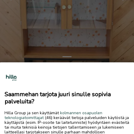
Previous
Next
Vitriin hylly
55 €
Saammehan tarjota juuri sinulle sopivia
17.6.2026, 06.46
favorite
location_on
palveluita?
Kannus Keskus
,
Kannus
,
Keski-Pohjanmaa
Myydään
Hilla Group ja sen käyttämät
kolmannen osapuolen
teknologiatoimittajat
(46) keräävät tietoja palveluiden käytöstä ja
Vitriini. Koko 78x24,5cm, korkeus 115cm. Hinta 55€
käyttäjistä (esim. IP-osoite tai laitetunniste) hyödyntäen evästeitä
tai muita teknisiä keinoja tietojen tallentamiseen ja lukemiseen
laitteellasi tarjotakseen sinulle parhaan mahdollisen