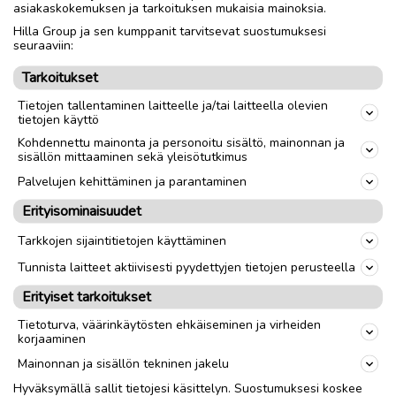
asiakaskokemuksen ja tarkoituksen mukaisia mainoksia.
Toimitus lähialueelle
Toimitus
Hilla Group ja sen kumppanit tarvitsevat suostumuksesi
Nouto
seuraaviin:
Tarkoitukset
link
Tietojen tallentaminen laitteelle ja/tai laitteella olevien
tietojen käyttö
Kohdennettu mainonta ja personoitu sisältö, mainonnan ja
Ilmoittaja:
Tapio Tikkanen
sisällön mittaaminen sekä yleisötutkimus
Katso ilmoittajan kaikki ilmoitukset
(
3
)
Palvelujen kehittäminen ja parantaminen
Erityisominaisuudet
OTA YHTEYTTÄ ILMOITTAJAAN
Tarkkojen sijaintitietojen käyttäminen
Tunnista laitteet aktiivisesti pyydettyjen tietojen perusteella
Erityiset tarkoitukset
Tietoturva, väärinkäytösten ehkäiseminen ja virheiden
korjaaminen
Mainonnan ja sisällön tekninen jakelu
Hyväksymällä sallit tietojesi käsittelyn. Suostumuksesi koskee