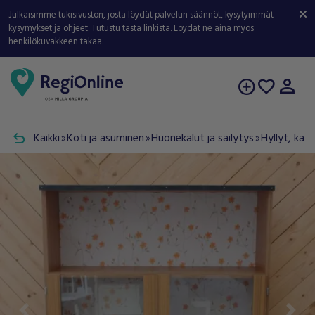
Julkaisimme tukisivuston, josta löydät palvelun säännöt, kysytyimmät
kysymykset ja ohjeet. Tutustu tästä
linkistä
. Löydät ne aina myös
henkilökuvakkeen takaa.
person
add_circle
favorite
undo
Kaikki
Koti ja asuminen
Huonekalut ja säilytys
Hyllyt, kaap
double_arrow
double_arrow
double_arrow