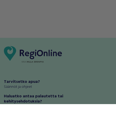
Tarvitsetko apua?
Säännöt ja ohjeet
Haluatko antaa palautetta tai
kehitysehdotuksia?
Palautteet ja kehitysehdotukset