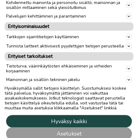
Kohdennettu mainonta ja personoitu sisältö, mainonnan ja
sisällön mittaaminen sekä yleisötutkimus
Palvelujen kehittäminen ja parantaminen
Erityisominaisuudet
Tarkkojen sijaintitietojen käyttäminen
Tunnista laitteet aktiivisesti pyydettyjen tietojen perusteella
Erityiset tarkoitukset
Tietoturva, väärinkäytösten ehkäiseminen ja virheiden
korjaaminen
Mainonnan ja sisällön tekninen jakelu
Hyväksymällä sallit tietojesi käsittelyn. Suostumuksesi koskee
tätä palvelua, hyväksymättä jättäminen voi vaikuttaa
asiakaskokemukseesi. Jotkut teknologiat saattavat perustella
tietojen käsittelyä oikeutetulla edulla, voit vastustaa tätä tai
muuttaa muita asetuksia klikkaamalla "Asetukset" linkkiä.
Hyväksy kaikki
Asetukset