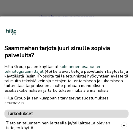
Ilmoitus on poistettu
Harmillista, mutta hakemasi ilmoitus on valitettavasti
poistettu palvelusta.
Saammehan tarjota juuri sinulle sopivia
Siirry etusivulle
palveluita?
Hilla Group ja sen käyttämät
kolmannen osapuolen
teknologiatoimittajat
(46) keräävät tietoja palveluiden käytöstä ja
käyttäjistä (esim. IP-osoite tai laitetunniste) hyödyntäen evästeitä
tai muita teknisiä keinoja tietojen tallentamiseen ja lukemiseen
laitteellasi tarjotakseen sinulle parhaan mahdollisen
asiakaskokemuksen ja tarkoituksen mukaisia mainoksia.
Hilla Group ja sen kumppanit tarvitsevat suostumuksesi
seuraaviin:
Tarkoitukset
Tietojen tallentaminen laitteelle ja/tai laitteella olevien
tietojen käyttö