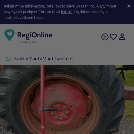
Julkaisimme tukisivuston, josta löydät palvelun säännöt, kysytyimmät
kysymykset ja ohjeet. Tutustu tästä
linkistä
. Löydät ne aina myös
henkilökuvakkeen takaa.
person
add_circle
favorite
undo
Kaikki
Muut
Muut tuotteet
double_arrow
double_arrow