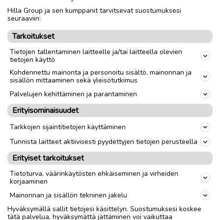
Hilla Group ja sen kumppanit tarvitsevat suostumuksesi
Nouto
Toimitus
seuraaviin:
Tarkoitukset
link
Tietojen tallentaminen laitteelle ja/tai laitteella olevien
tietojen käyttö
Ilmoittaja:
Jh
Kohdennettu mainonta ja personoitu sisältö, mainonnan ja
sisällön mittaaminen sekä yleisötutkimus
Katso ilmoittajan kaikki ilmoitukset
(
6
)
Palvelujen kehittäminen ja parantaminen
OTA YHTEYTTÄ ILMOITTAJAAN
Erityisominaisuudet
Tarkkojen sijaintitietojen käyttäminen
Tunnista laitteet aktiivisesti pyydettyjen tietojen perusteella
Erityiset tarkoitukset
Tietoturva, väärinkäytösten ehkäiseminen ja virheiden
korjaaminen
Mainonnan ja sisällön tekninen jakelu
Hyväksymällä sallit tietojesi käsittelyn. Suostumuksesi koskee
tätä palvelua, hyväksymättä jättäminen voi vaikuttaa