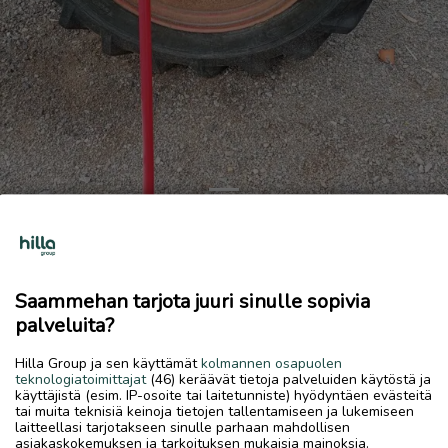
Previous
Next
Viikate
10 €
Saammehan tarjota juuri sinulle sopivia
6.7.2026, 20.20
favorite
palveluita?
location_on
Kirkonmäki-Isokylä
,
Kokkola
,
Keski-Pohjanmaa
Hilla Group ja sen käyttämät
kolmannen osapuolen
Myydään
teknologiatoimittajat
(46) keräävät tietoja palveluiden käytöstä ja
käyttäjistä (esim. IP-osoite tai laitetunniste) hyödyntäen evästeitä
Viikate nyt vaikka heinän tekoon
tai muita teknisiä keinoja tietojen tallentamiseen ja lukemiseen
laitteellasi tarjotakseen sinulle parhaan mahdollisen
asiakaskokemuksen ja tarkoituksen mukaisia mainoksia.