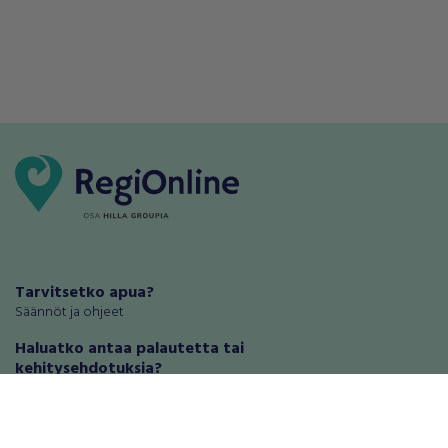
Tarvitsetko apua?
Säännöt ja ohjeet
Haluatko antaa palautetta tai
kehitysehdotuksia?
Palautteet ja kehitysehdotukset
Mainosta RegiOnlinessa