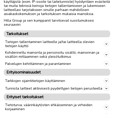
kauppaan sisältyy myls 2013 vuoden traileri
käyttäjistä (esim. IP-osoite tai laitetunniste) hyödyntäen evästeitä
tai muita teknisiä keinoja tietojen tallentamiseen ja lukemiseen
laitteellasi tarjotakseen sinulle parhaan mahdollisen
asiakaskokemuksen ja tarkoituksen mukaisia mainoksia.
Merkki
Viggen
Hilla Group ja sen kumppanit tarvitsevat suostumuksesi
seuraaviin:
Vuosimalli
1985
Tarkoitukset
Pituus
4.7
m
Tietojen tallentaminen laitteelle ja/tai laitteella olevien
tietojen käyttö
Kohdennettu mainonta ja personoitu sisältö, mainonnan ja
link
sisällön mittaaminen sekä yleisötutkimus
Palvelujen kehittäminen ja parantaminen
Ilmoittaja:
Joonatan leppälä
Erityisominaisuudet
Katso ilmoittajan kaikki ilmoitukset
(
1
)
Tarkkojen sijaintitietojen käyttäminen
OTA YHTEYTTÄ ILMOITTAJAAN
Tunnista laitteet aktiivisesti pyydettyjen tietojen perusteella
Erityiset tarkoitukset
Tietoturva, väärinkäytösten ehkäiseminen ja virheiden
korjaaminen