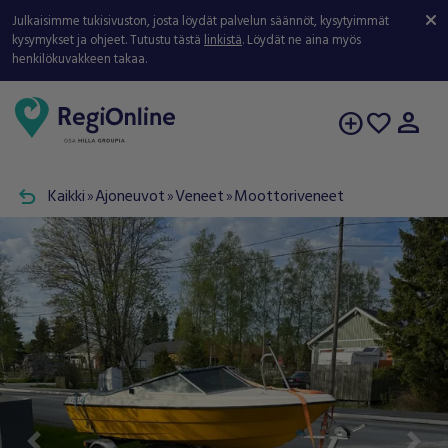
Julkaisimme tukisivuston, josta löydät palvelun säännöt, kysytyimmät
kysymykset ja ohjeet. Tutustu tästä
linkistä
. Löydät ne aina myös
henkilökuvakkeen takaa.
person
add_circle
favorite
undo
Kaikki
Ajoneuvot
Veneet
Moottoriveneet
double_arrow
double_arrow
double_arrow