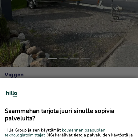
Previous
Next
Viggen
3 000 €
28.5.2026, 10.31
favorite
location_on
Kirkonmäki-Isokylä
,
Kokkola
,
Keski-Pohjanmaa
Saammehan tarjota juuri sinulle sopivia
Myydään
palveluita?
Hyvä vene retkeilyyn tai vesisuksien vetoon moottorina
Hilla Group ja sen käyttämät
kolmannen osapuolen
70hp evinrude johon tehty täysi remontti n.30h sitten
teknologiatoimittajat
(46) keräävät tietoja palveluiden käytöstä ja