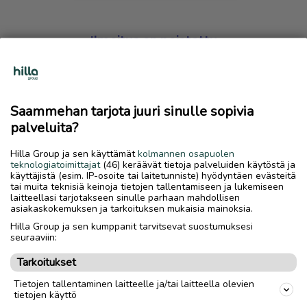
Ilmoitus on poistettu
Harmillista, mutta hakemasi ilmoitus on valitettavasti
poistettu palvelusta.
Saammehan tarjota juuri sinulle sopivia
Siirry etusivulle
palveluita?
Hilla Group ja sen käyttämät
kolmannen osapuolen
teknologiatoimittajat
(46) keräävät tietoja palveluiden käytöstä ja
käyttäjistä (esim. IP-osoite tai laitetunniste) hyödyntäen evästeitä
tai muita teknisiä keinoja tietojen tallentamiseen ja lukemiseen
laitteellasi tarjotakseen sinulle parhaan mahdollisen
asiakaskokemuksen ja tarkoituksen mukaisia mainoksia.
Hilla Group ja sen kumppanit tarvitsevat suostumuksesi
seuraaviin:
Tarkoitukset
Tietojen tallentaminen laitteelle ja/tai laitteella olevien
tietojen käyttö