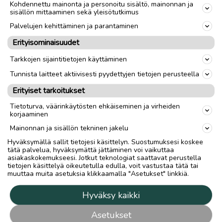
Kohdennettu mainonta ja personoitu sisältö, mainonnan ja
sisällön mittaaminen sekä yleisötutkimus
Palvelujen kehittäminen ja parantaminen
Erityisominaisuudet
Tarkkojen sijaintitietojen käyttäminen
Tunnista laitteet aktiivisesti pyydettyjen tietojen perusteella
Erityiset tarkoitukset
Tietoturva, väärinkäytösten ehkäiseminen ja virheiden
korjaaminen
Mainonnan ja sisällön tekninen jakelu
Hyväksymällä sallit tietojesi käsittelyn. Suostumuksesi koskee
tätä palvelua, hyväksymättä jättäminen voi vaikuttaa
asiakaskokemukseesi. Jotkut teknologiat saattavat perustella
tietojen käsittelyä oikeutetulla edulla, voit vastustaa tätä tai
muuttaa muita asetuksia klikkaamalla "Asetukset" linkkiä.
Hyväksy kaikki
Asetukset