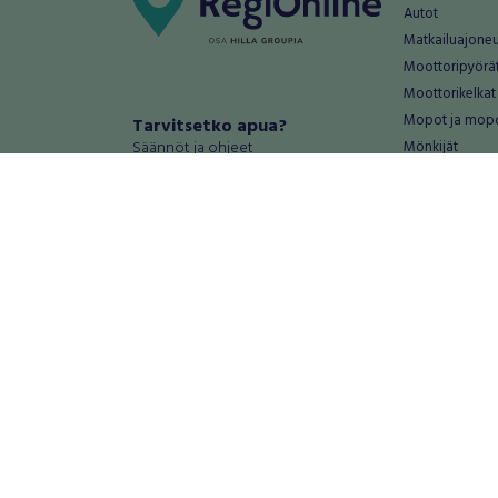
Autot
Matkailuajone
Moottoripyörä
Moottorikelkat
Mopot ja mop
Tarvitsetko apua?
Säännöt ja ohjeet
Mönkijät
Peräkärryt
Haluatko antaa palautetta tai
Raskas kalusto
kehitysehdotuksia?
Veneet
Palautteet ja kehitysehdotukset
Vanteet ja renk
Mainosta RegiOnlinessa
Varaosat ja tar
Käyttöehdot
Palvelut
Tietosuoja-asetukset
Antiikki ja
Tietoa Turvamaksu -palvelusta
Antiikkiesineet
Antiikkihuonek
Vanhat esineet
Vanhat huonek
Palvelut
Asunnot ja 