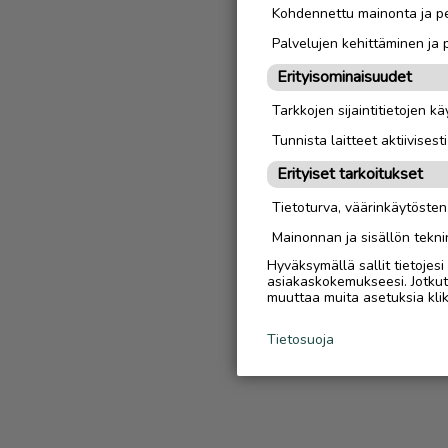
Kohdennettu mainonta ja pe
Palvelujen kehittäminen ja
Erityisominaisuudet
Tarkkojen sijaintitietojen k
Tunnista laitteet aktiivisest
Erityiset tarkoitukset
Tietoturva, väärinkäytöste
Mainonnan ja sisällön tekni
Hyväksymällä sallit tietojes
asiakaskokemukseesi. Jotkut t
muuttaa muita asetuksia klik
Tietosuoja