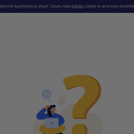
ytyimmät kysymykset ja ohjeet. Tutustu tästä
linkistä
. Löydät ne aina myös henkilö