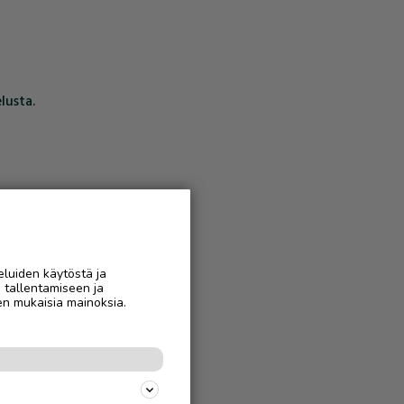
lusta.
eluiden käytöstä ja
n tallentamiseen ja
en mukaisia mainoksia.