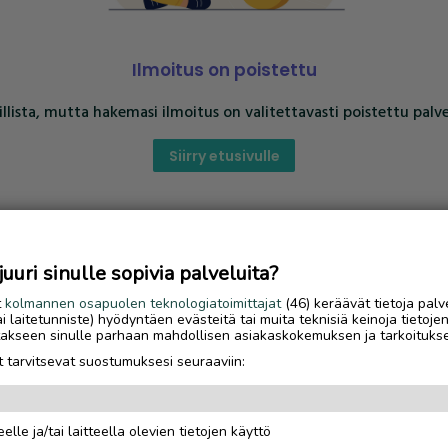
Ilmoitus on poistettu
llista, mutta hakemasi ilmoitus on valitettavasti poistettu palve
Siirry etusivulle
uri sinulle sopivia palveluita?
t
kolmannen osapuolen teknologiatoimittajat
(46) keräävät tietoja palv
tai laitetunniste) hyödyntäen evästeitä tai muita teknisiä keinoja tietoje
jotakseen sinulle parhaan mahdollisen asiakaskokemuksen ja tarkoituks
 tarvitsevat suostumuksesi seuraaviin:
elle ja/tai laitteella olevien tietojen käyttö