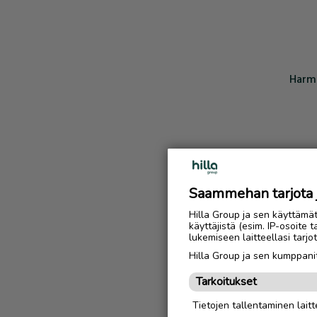
Harmi
Saammehan tarjota ju
Hilla Group ja sen käyttämä
käyttäjistä (esim. IP-osoite 
lukemiseen laitteellasi tar
Hilla Group ja sen kumppanit
Tarkoitukset
Tietojen tallentaminen laitte