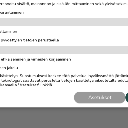
rsonoitu sisältö, mainonnan ja sisällön mittaaminen sekä yleisötutkim
 parantaminen
äyttäminen
i pyydettyjen tietojen perusteella
n ehkäiseminen ja virheiden korjaaminen
nen jakelu
i käsittelyn. Suostumuksesi koskee tätä palvelua, hyväksymättä jättämi
eknologiat saattavat perustella tietojen käsittelyä oikeutetulla edulla
kaamalla "Asetukset" linkkiä.
Asetukset