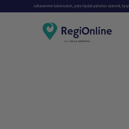
Julkaisimme tukisivuston, josta löydät palvelun säännöt, kys