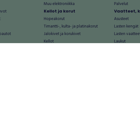
Muu elektroniikka
Palvelut
uvot
Kellot ja korut
Vaatteet, 
t
Hopeakorut
Asusteet
Timantti-, kulta- ja platinakorut
Lasten kengät
oautot
Jalokivet ja korukivet
Lasten vaattee
Kellot
Laukut
Muut kellot ja korut
Miesten kengä
Palvelut
Miesten vaatte
Koti ja asuminen
Naisten kengä
aat
Huonekalut ja säilytys
Naisten vaatte
vikkeet
Keittiötarvikkeet ja astiat
Nuorten kengä
Kodinkoneet ja tarvikkeet
Nuorten vaatt
 vanhat esineet
Kotitoimisto
Palvelut
Kylpyhuone ja sauna
Vapaa-aika
alut
Lasten tarvikkeet ja lelut
Airsoft
Luonnonvaraiset tuotteet
Askartelu ja kä
alut
Piha ja puutarha
Eläintarvikkeet
Sisustaminen ja design
Kirjat ja lehdet
tontit
Muu koti ja asuminen
Leffat