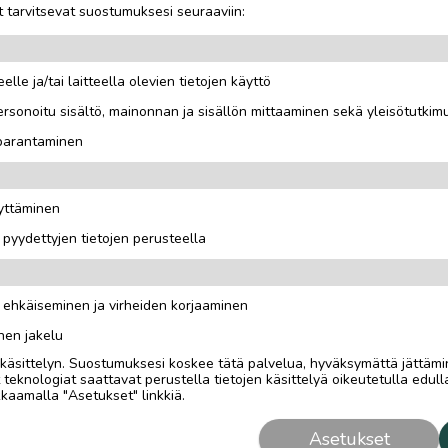
 tarvitsevat suostumuksesi seuraaviin:
elle ja/tai laitteella olevien tietojen käyttö
rsonoitu sisältö, mainonnan ja sisällön mittaaminen sekä yleisötutkim
n tapit, veneen pohjatulpat,
 parantaminen
äyttäminen
i pyydettyjen tietojen perusteella
n ehkäiseminen ja virheiden korjaaminen
nen jakelu
i käsittelyn. Suostumuksesi koskee tätä palvelua, hyväksymättä jättämi
eknologiat saattavat perustella tietojen käsittelyä oikeutetulla edulla
kaamalla "Asetukset" linkkiä.
Asetukset