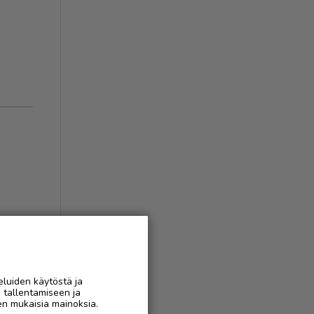
eluiden käytöstä ja
n tallentamiseen ja
en mukaisia mainoksia.
AAN