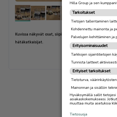
Hilla Group ja sen kumppanit
Tarkoitukset
Tietojen tallentaminen laitte
Kohdennettu mainonta ja pe
Kuvissa näkyvät osat, siipipyörät, säiliöliitännät, venee
Palvelujen kehittäminen ja
hätäkatkaisijat.
Erityisominaisuudet
Tarkkojen sijaintitietojen k
Tunnista laitteet aktiivisest
Erityiset tarkoitukset
Tietoturva, väärinkäytöste
Mainonnan ja sisällön tekni
Hyväksymällä sallit tietojes
asiakaskokemukseesi. Jotkut t
muuttaa muita asetuksia klik
Tietosuoja