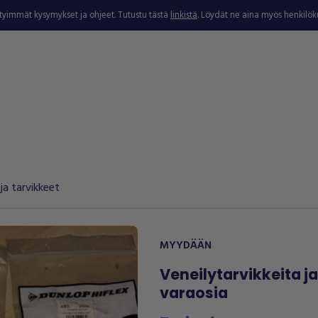
ytyimmät kysymykset ja ohjeet. Tutustu tästä
linkistä
. Löydät ne aina myös henkilö
ja tarvikkeet
MYYDÄÄN
Veneilytarvikkeita ja
varaosia