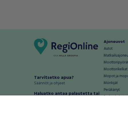
Ajoneuvot
Autot
Matkailuajone
Moottoripyörä
Moottorikelkat
Mopot ja mop
Tarvitsetko apua?
Säännöt ja ohjeet
Mönkijät
Peräkärryt
Haluatko antaa palautetta tai
Raskas kalusto
kehitysehdotuksia?
Veneet
Palautteet ja kehitysehdotukset
Vanteet ja renk
Mainosta RegiOnlinessa
Varaosat ja tar
Käyttöehdot
Palvelut