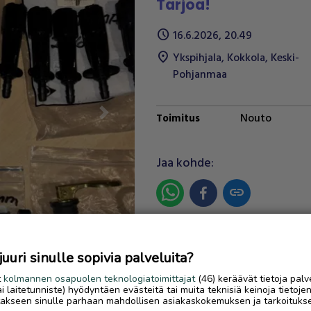
Tarjoa!
schedule
16.6.2026, 20.49
location_on
Ykspihjala
,
Kokkola
,
Keski-
Pohjanmaa
Nouto
Toimitus
Next
Jaa kohde:
link
Ilmoittaja:
pkk
Katso ilmoittajan kaikki
uri sinulle sopivia palveluita?
ilmoitukset
(
17
)
t
kolmannen osapuolen teknologiatoimittajat
(46) keräävät tietoja palv
tai laitetunniste) hyödyntäen evästeitä tai muita teknisiä keinoja tietoje
jotakseen sinulle parhaan mahdollisen asiakaskokemuksen ja tarkoituks
OTA YHTEYTTÄ ILMOITTAJ