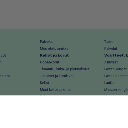
Palvelut
Taide
Muu elektroniikka
Palvelut
uvot
Kellot ja korut
Vaatteet, 
t
Hopeakorut
Asusteet
Timantti-, kulta- ja platinakorut
Lasten kengät
oautot
Jalokivet ja korukivet
Lasten vaattee
Kellot
Laukut
Muut kellot ja korut
Miesten kengä
Palvelut
Miesten vaatte
Koti ja asuminen
Naisten kengä
aat
Huonekalut ja säilytys
Naisten vaatte
vikkeet
Keittiötarvikkeet ja astiat
Nuorten kengä
Kodinkoneet ja tarvikkeet
Nuorten vaatt