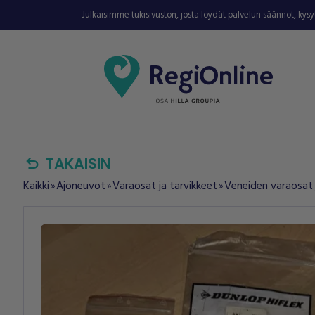
Julkaisimme tukisivuston, josta löydät palvelun säännöt, kys
undo
TAKAISIN
Kaikki
Ajoneuvot
Varaosat ja tarvikkeet
Veneiden varaosat 
double_arrow
double_arrow
double_arrow