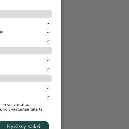
us
nen voi vaikuttaa
, voit vastustaa tätä tai
Hyväksy kaikki