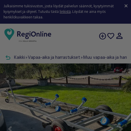
Julkaisimme tukisivuston, josta löydät palvelun säännöt, kysytyimmät
kysymykset ja ohjeet. Tutustu tästä
linkistä
. Löydät ne aina myös
henkilökuvakkeen takaa.
person
add_circle
favorite
undo
Kaikki
Vapaa-aika ja harrastukset
Muu vapaa-aika ja harra
double_arrow
double_arrow