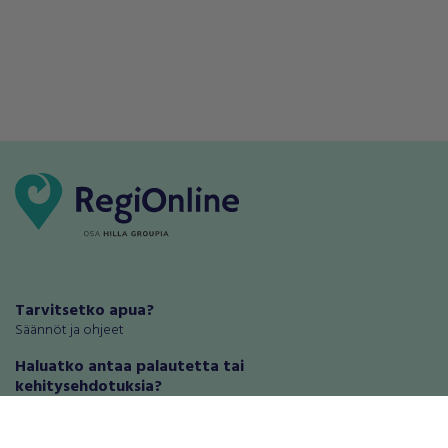
Tarvitsetko apua?
Säännöt ja ohjeet
Haluatko antaa palautetta tai
kehitysehdotuksia?
Palautteet ja kehitysehdotukset
Mainosta RegiOnlinessa