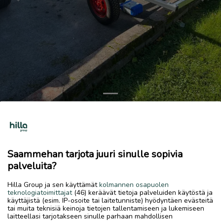
Previous
Next
Vene traileri
500 €
Saammehan tarjota juuri sinulle sopivia
7.7.2026, 10.35
favorite
palveluita?
location_on
Halkokari
,
Kokkola
,
Keski-Pohjanmaa
Hilla Group ja sen käyttämät
kolmannen osapuolen
Myydään
teknologiatoimittajat
(46) keräävät tietoja palveluiden käytöstä ja
käyttäjistä (esim. IP-osoite tai laitetunniste) hyödyntäen evästeitä
Vene traileri ei katsastettu 7 m veneelle kaksi akselinen noin
tai muita teknisiä keinoja tietojen tallentamiseen ja lukemiseen
1500 kg veneelle
laitteellasi tarjotakseen sinulle parhaan mahdollisen