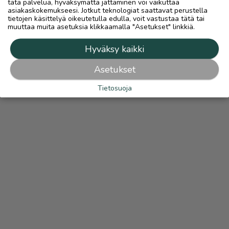
tätä palvelua, hyväksymättä jättäminen voi vaikuttaa
asiakaskokemukseesi. Jotkut teknologiat saattavat perustella
tietojen käsittelyä oikeutetulla edulla, voit vastustaa tätä tai
muuttaa muita asetuksia klikkaamalla "Asetukset" linkkiä.
Hyväksy kaikki
Asetukset
Tietosuoja