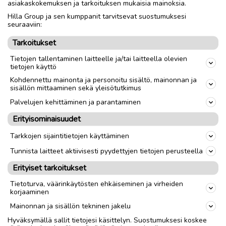
asiakaskokemuksen ja tarkoituksen mukaisia mainoksia.
Hilla Group ja sen kumppanit tarvitsevat suostumuksesi
Nouto
Toimitus
seuraaviin:
Tarkoitukset
link
Tietojen tallentaminen laitteelle ja/tai laitteella olevien
tietojen käyttö
Kohdennettu mainonta ja personoitu sisältö, mainonnan ja
Ilmoittaja:
Kari Keskinen
sisällön mittaaminen sekä yleisötutkimus
Katso ilmoittajan kaikki ilmoitukset
(
2
)
Palvelujen kehittäminen ja parantaminen
Erityisominaisuudet
OTA YHTEYTTÄ ILMOITTAJAAN
Tarkkojen sijaintitietojen käyttäminen
Tunnista laitteet aktiivisesti pyydettyjen tietojen perusteella
Erityiset tarkoitukset
Tietoturva, väärinkäytösten ehkäiseminen ja virheiden
korjaaminen
Mainonnan ja sisällön tekninen jakelu
Hyväksymällä sallit tietojesi käsittelyn. Suostumuksesi koskee