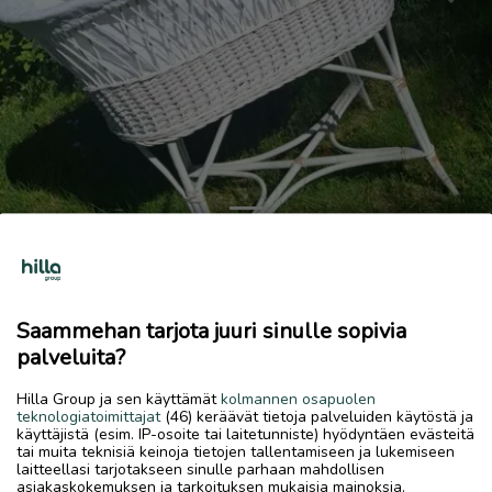
Previous
Next
Vauvan korisänky
50 €
Saammehan tarjota juuri sinulle sopivia
28.5.2026, 07.42
favorite
palveluita?
location_on
Rytimäki
,
Kokkola
,
Keski-Pohjanmaa
Hilla Group ja sen käyttämät
kolmannen osapuolen
Myydään
teknologiatoimittajat
(46) keräävät tietoja palveluiden käytöstä ja
käyttäjistä (esim. IP-osoite tai laitetunniste) hyödyntäen evästeitä
Vauvan korisänky. Reunapehmusteen ja patjan saa mukaan.
tai muita teknisiä keinoja tietojen tallentamiseen ja lukemiseen
laitteellasi tarjotakseen sinulle parhaan mahdollisen
asiakaskokemuksen ja tarkoituksen mukaisia mainoksia.