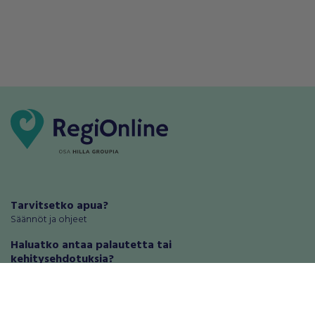
Tarvitsetko apua?
Säännöt ja ohjeet
Haluatko antaa palautetta tai
kehitysehdotuksia?
Palautteet ja kehitysehdotukset
Mainosta RegiOnlinessa