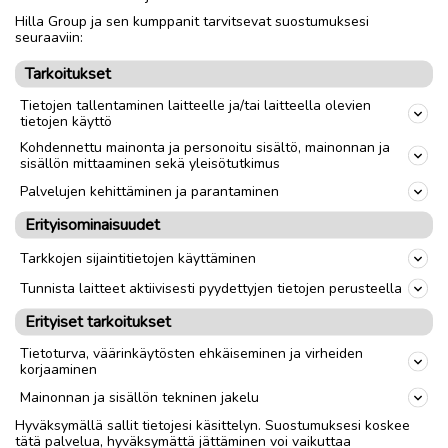
Hilla Group ja sen kumppanit tarvitsevat suostumuksesi
Nouto
Toimitus
seuraaviin:
Tarkoitukset
link
Tietojen tallentaminen laitteelle ja/tai laitteella olevien
tietojen käyttö
Ilmoittaja:
MilVii
Kohdennettu mainonta ja personoitu sisältö, mainonnan ja
sisällön mittaaminen sekä yleisötutkimus
Katso ilmoittajan kaikki ilmoitukset
(
1
)
Palvelujen kehittäminen ja parantaminen
OTA YHTEYTTÄ ILMOITTAJAAN
Erityisominaisuudet
Tarkkojen sijaintitietojen käyttäminen
Tunnista laitteet aktiivisesti pyydettyjen tietojen perusteella
Erityiset tarkoitukset
Tietoturva, väärinkäytösten ehkäiseminen ja virheiden
korjaaminen
Mainonnan ja sisällön tekninen jakelu
Hyväksymällä sallit tietojesi käsittelyn. Suostumuksesi koskee
tätä palvelua, hyväksymättä jättäminen voi vaikuttaa