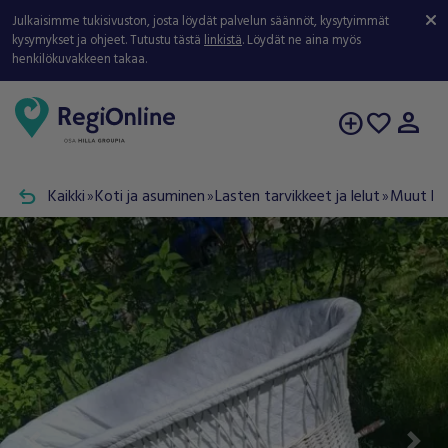
Julkaisimme tukisivuston, josta löydät palvelun säännöt, kysytyimmät
kysymykset ja ohjeet. Tutustu tästä
linkistä
. Löydät ne aina myös
henkilökuvakkeen takaa.
person
add_circle
favorite
undo
Kaikki
Koti ja asuminen
Lasten tarvikkeet ja lelut
Muut las
double_arrow
double_arrow
double_arrow