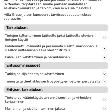
Vesi ja sähkö plussaa, ei välttämättömiä, vanhat
laitteellasi tarjotakseen sinulle parhaan mahdollisen
hirsirakennuksetkin harkittavia...tarjoa max.100km Raahesta
asiakaskokemuksen ja tarkoituksen mukaisia mainoksia.
ja max.hinta 25te.
Hilla Group ja sen kumppanit tarvitsevat suostumuksesi
Ei merenrannasta!!
seuraaviin:
Tarkoitukset
Tietojen tallentaminen laitteelle ja/tai laitteella olevien
tietojen käyttö
link
Kohdennettu mainonta ja personoitu sisältö, mainonnan ja
sisällön mittaaminen sekä yleisötutkimus
Ilmoittaja:
PK
Palvelujen kehittäminen ja parantaminen
Katso ilmoittajan kaikki ilmoitukset
(
1
)
Erityisominaisuudet
OTA YHTEYTTÄ ILMOITTAJAAN
Tarkkojen sijaintitietojen käyttäminen
Tunnista laitteet aktiivisesti pyydettyjen tietojen perusteella
Erityiset tarkoitukset
Tietoturva, väärinkäytösten ehkäiseminen ja virheiden
korjaaminen
Mainonnan ja sisällön tekninen jakelu