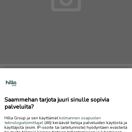
Vapaa-ajanpaikka
Ostetaan
28.5.2026, 20.28
favorite
location_on
Saammehan tarjota juuri sinulle sopivia
Vihanti Keskus
,
Raahe
,
Pohjois-Pohjanmaa
palveluita?
Ostetaan
Hilla Group ja sen käyttämät
kolmannen osapuolen
Ostetaan vapaa-ajanpaikka, mökki isolla tontilla, vanha
teknologiatoimittajat
(46) keräävät tietoja palveluiden käytöstä ja
okt+lisärakennukset, tontti+liittymät tms.
käyttäjistä (esim. IP-osoite tai laitetunniste) hyödyntäen evästeitä
tai muita teknisiä keinoja tietojen tallentamiseen ja lukemiseen