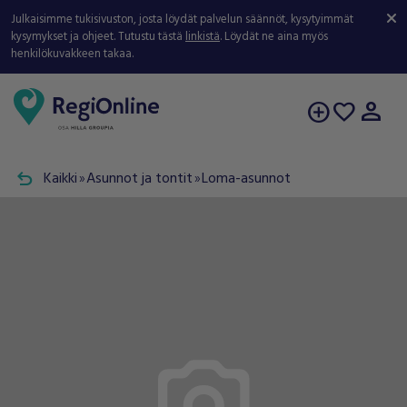
Julkaisimme tukisivuston, josta löydät palvelun säännöt, kysytyimmät
kysymykset ja ohjeet. Tutustu tästä
linkistä
. Löydät ne aina myös
henkilökuvakkeen takaa.
person
add_circle
favorite
undo
Kaikki
Asunnot ja tontit
Loma-asunnot
double_arrow
double_arrow