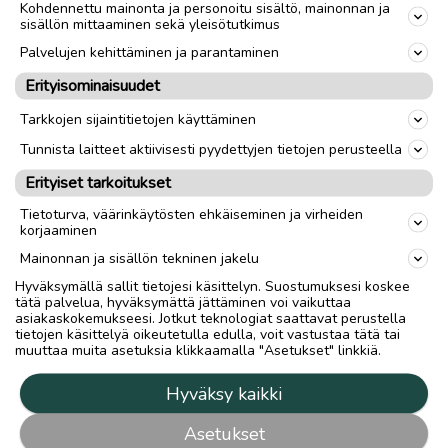
Kohdennettu mainonta ja personoitu sisältö, mainonnan ja
sisällön mittaaminen sekä yleisötutkimus
Palvelujen kehittäminen ja parantaminen
Erityisominaisuudet
Tarkkojen sijaintitietojen käyttäminen
Tunnista laitteet aktiivisesti pyydettyjen tietojen perusteella
Erityiset tarkoitukset
Tietoturva, väärinkäytösten ehkäiseminen ja virheiden
korjaaminen
Mainonnan ja sisällön tekninen jakelu
Hyväksymällä sallit tietojesi käsittelyn. Suostumuksesi koskee
tätä palvelua, hyväksymättä jättäminen voi vaikuttaa
asiakaskokemukseesi. Jotkut teknologiat saattavat perustella
tietojen käsittelyä oikeutetulla edulla, voit vastustaa tätä tai
muuttaa muita asetuksia klikkaamalla "Asetukset" linkkiä.
Hyväksy kaikki
Asetukset