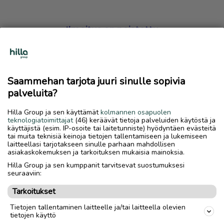
Ilmoitus on poistettu
Harmillista, mutta hakemasi ilmoitus on valitettavasti
poistettu palvelusta.
Saammehan tarjota juuri sinulle sopivia
Siirry etusivulle
palveluita?
Hilla Group ja sen käyttämät
kolmannen osapuolen
teknologiatoimittajat
(46) keräävät tietoja palveluiden käytöstä ja
käyttäjistä (esim. IP-osoite tai laitetunniste) hyödyntäen evästeitä
tai muita teknisiä keinoja tietojen tallentamiseen ja lukemiseen
laitteellasi tarjotakseen sinulle parhaan mahdollisen
asiakaskokemuksen ja tarkoituksen mukaisia mainoksia.
Hilla Group ja sen kumppanit tarvitsevat suostumuksesi
seuraaviin:
Tarkoitukset
Tietojen tallentaminen laitteelle ja/tai laitteella olevien
tietojen käyttö