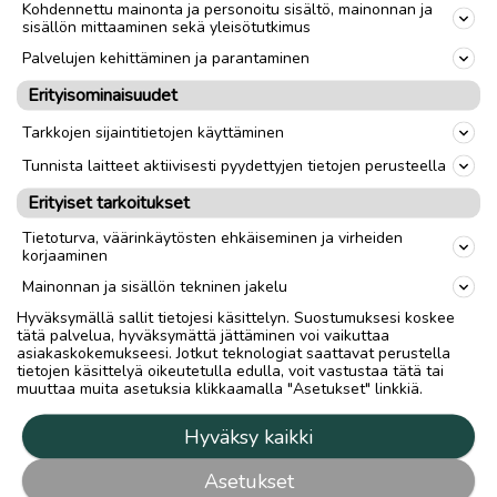
Kohdennettu mainonta ja personoitu sisältö, mainonnan ja
sisällön mittaaminen sekä yleisötutkimus
Palvelujen kehittäminen ja parantaminen
Erityisominaisuudet
Tarkkojen sijaintitietojen käyttäminen
Tunnista laitteet aktiivisesti pyydettyjen tietojen perusteella
Erityiset tarkoitukset
Tietoturva, väärinkäytösten ehkäiseminen ja virheiden
korjaaminen
Mainonnan ja sisällön tekninen jakelu
Hyväksymällä sallit tietojesi käsittelyn. Suostumuksesi koskee
tätä palvelua, hyväksymättä jättäminen voi vaikuttaa
asiakaskokemukseesi. Jotkut teknologiat saattavat perustella
tietojen käsittelyä oikeutetulla edulla, voit vastustaa tätä tai
muuttaa muita asetuksia klikkaamalla "Asetukset" linkkiä.
Hyväksy kaikki
Asetukset