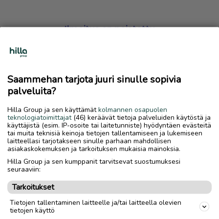
Ilmoitus on poistettu
Harmillista, mutta hakemasi ilmoitus on valitettavasti
poistettu palvelusta.
Saammehan tarjota juuri sinulle sopivia
Siirry etusivulle
palveluita?
Hilla Group ja sen käyttämät
kolmannen osapuolen
teknologiatoimittajat
(46) keräävät tietoja palveluiden käytöstä ja
käyttäjistä (esim. IP-osoite tai laitetunniste) hyödyntäen evästeitä
tai muita teknisiä keinoja tietojen tallentamiseen ja lukemiseen
laitteellasi tarjotakseen sinulle parhaan mahdollisen
asiakaskokemuksen ja tarkoituksen mukaisia mainoksia.
Hilla Group ja sen kumppanit tarvitsevat suostumuksesi
seuraaviin:
Tarkoitukset
Tietojen tallentaminen laitteelle ja/tai laitteella olevien
tietojen käyttö