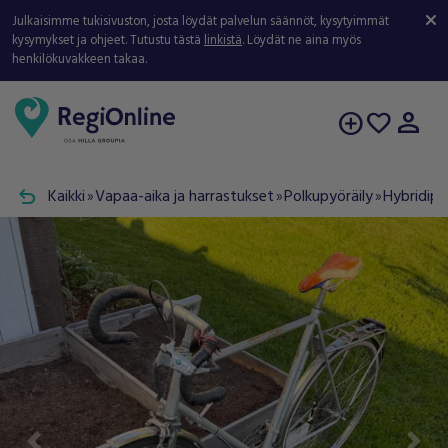
Julkaisimme tukisivuston, josta löydät palvelun säännöt, kysytyimmät
kysymykset ja ohjeet. Tutustu tästä
linkistä
. Löydät ne aina myös
henkilökuvakkeen takaa.
person
add_circle
favorite
undo
Kaikki
Vapaa-aika ja harrastukset
Polkupyöräily
Hybridipy
double_arrow
double_arrow
double_arrow