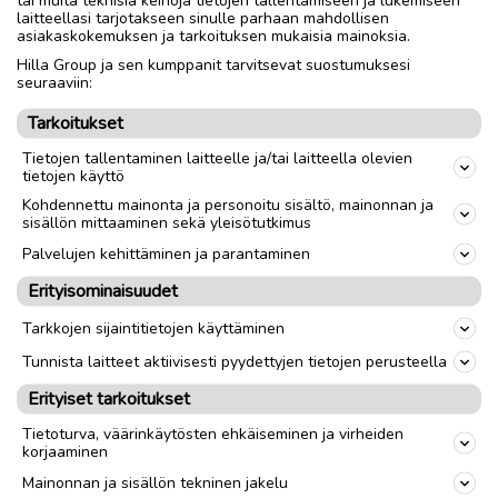
tai muita teknisiä keinoja tietojen tallentamiseen ja lukemiseen
laitteellasi tarjotakseen sinulle parhaan mahdollisen
Nouto
Toimitus
asiakaskokemuksen ja tarkoituksen mukaisia mainoksia.
Hilla Group ja sen kumppanit tarvitsevat suostumuksesi
Tuumakoko
28"
seuraaviin:
Sukupuoli
Unisex
Tarkoitukset
Tietojen tallentaminen laitteelle ja/tai laitteella olevien
tietojen käyttö
link
Kohdennettu mainonta ja personoitu sisältö, mainonnan ja
sisällön mittaaminen sekä yleisötutkimus
Ilmoittaja:
Jani Soininen
Palvelujen kehittäminen ja parantaminen
Katso ilmoittajan kaikki ilmoitukset
(
2
)
Erityisominaisuudet
OTA YHTEYTTÄ ILMOITTAJAAN
Tarkkojen sijaintitietojen käyttäminen
Tunnista laitteet aktiivisesti pyydettyjen tietojen perusteella
Erityiset tarkoitukset
Tietoturva, väärinkäytösten ehkäiseminen ja virheiden
korjaaminen
Mainonnan ja sisällön tekninen jakelu