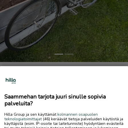
Previous
Next
Vanha retkipyörä
90 €
28.5.2026, 22.03
favorite
location_on
Saammehan tarjota juuri sinulle sopivia
Linnusperä-Kaustari
,
Kokkola
,
Keski-Pohjanmaa
palveluita?
Myydään
Hilla Group ja sen käyttämät
kolmannen osapuolen
Vanha, kaipaa pientä huoltoa mutta toimiva
teknologiatoimittajat
(46) keräävät tietoja palveluiden käytöstä ja
käyttäjistä (esim. IP-osoite tai laitetunniste) hyödyntäen evästeitä