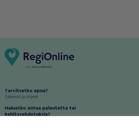
Tarvitsetko apua?
Säännöt ja ohjeet
Haluatko antaa palautetta tai
kehitysehdotuksia?
Palautteet ja kehitysehdotukset
Mainosta RegiOnlinessa