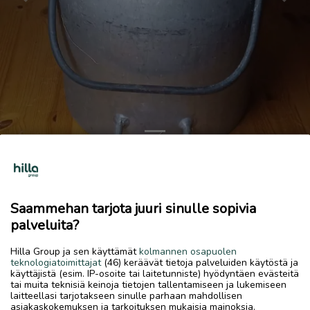
Previous
Next
Vanha maitotonkka
10 €
Saammehan tarjota juuri sinulle sopivia
16.6.2026, 09.39
favorite
palveluita?
location_on
Kokkola Keskus
,
Kokkola
,
Keski-Pohjanmaa
Hilla Group ja sen käyttämät
kolmannen osapuolen
Myydään
teknologiatoimittajat
(46) keräävät tietoja palveluiden käytöstä ja
käyttäjistä (esim. IP-osoite tai laitetunniste) hyödyntäen evästeitä
Maitotonkka ilman kantta. Korkeus 37 cm, halkaisija 30 cm.
tai muita teknisiä keinoja tietojen tallentamiseen ja lukemiseen
laitteellasi tarjotakseen sinulle parhaan mahdollisen
asiakaskokemuksen ja tarkoituksen mukaisia mainoksia.