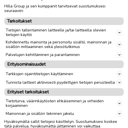
Hilla Group ja sen kumppanit tarvitsevat suostumuksesi
Nouto
Toimitus
seuraaviin:
Tarkoitukset
link
Tietojen tallentaminen laitteelle ja/tai laitteella olevien
tietojen käyttö
Ilmoittaja:
Lemari
Kohdennettu mainonta ja personoitu sisältö, mainonnan ja
sisällön mittaaminen sekä yleisötutkimus
Katso ilmoittajan kaikki ilmoitukset
(
3
)
Palvelujen kehittäminen ja parantaminen
OTA YHTEYTTÄ ILMOITTAJAAN
Erityisominaisuudet
Tarkkojen sijaintitietojen käyttäminen
Tunnista laitteet aktiivisesti pyydettyjen tietojen perusteella
Erityiset tarkoitukset
Tietoturva, väärinkäytösten ehkäiseminen ja virheiden
korjaaminen
Mainonnan ja sisällön tekninen jakelu
Hyväksymällä sallit tietojesi käsittelyn. Suostumuksesi koskee
tätä palvelua, hyväksymättä jättäminen voi vaikuttaa