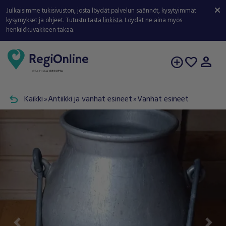
Julkaisimme tukisivuston, josta löydät palvelun säännöt, kysytyimmät
kysymykset ja ohjeet. Tutustu tästä
linkistä
. Löydät ne aina myös
henkilökuvakkeen takaa.
person
add_circle
favorite
undo
Kaikki
Antiikki ja vanhat esineet
Vanhat esineet
double_arrow
double_arrow