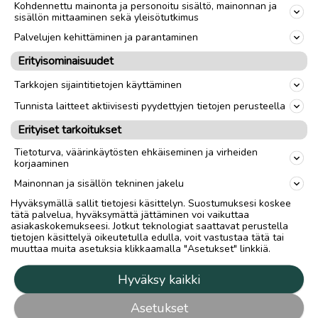
Kohdennettu mainonta ja personoitu sisältö, mainonnan ja
sisällön mittaaminen sekä yleisötutkimus
Palvelujen kehittäminen ja parantaminen
Erityisominaisuudet
Tarkkojen sijaintitietojen käyttäminen
Tunnista laitteet aktiivisesti pyydettyjen tietojen perusteella
Erityiset tarkoitukset
Tietoturva, väärinkäytösten ehkäiseminen ja virheiden
korjaaminen
Mainonnan ja sisällön tekninen jakelu
Hyväksymällä sallit tietojesi käsittelyn. Suostumuksesi koskee
tätä palvelua, hyväksymättä jättäminen voi vaikuttaa
asiakaskokemukseesi. Jotkut teknologiat saattavat perustella
tietojen käsittelyä oikeutetulla edulla, voit vastustaa tätä tai
muuttaa muita asetuksia klikkaamalla "Asetukset" linkkiä.
Hyväksy kaikki
Asetukset