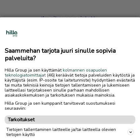
Ilmoitus on poistettu
Harmillista, mutta hakemasi ilmoitus on valitettavasti
poistettu palvelusta.
Saammehan tarjota juuri sinulle sopivia
Siirry etusivulle
palveluita?
Hilla Group ja sen käyttämät
kolmannen osapuolen
teknologiatoimittajat
(46) keräävät tietoja palveluiden käytöstä ja
käyttäjistä (esim. IP-osoite tai laitetunniste) hyödyntäen evästeitä
tai muita teknisiä keinoja tietojen tallentamiseen ja lukemiseen
laitteellasi tarjotakseen sinulle parhaan mahdollisen
asiakaskokemuksen ja tarkoituksen mukaisia mainoksia.
Hilla Group ja sen kumppanit tarvitsevat suostumuksesi
seuraaviin:
Tarkoitukset
Tietojen tallentaminen laitteelle ja/tai laitteella olevien
tietojen käyttö