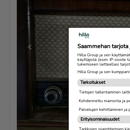
Saammehan tarjota ju
Previous
Hilla Group ja sen käyttämä
käyttäjistä (esim. IP-osoite 
lukemiseen laitteellasi tar
Hilla Group ja sen kumppanit
Tarkoitukset
Tietojen tallentaminen laitte
Kohdennettu mainonta ja pe
Palvelujen kehittäminen ja
Erityisominaisuudet
Tarkkojen sijaintitietojen k