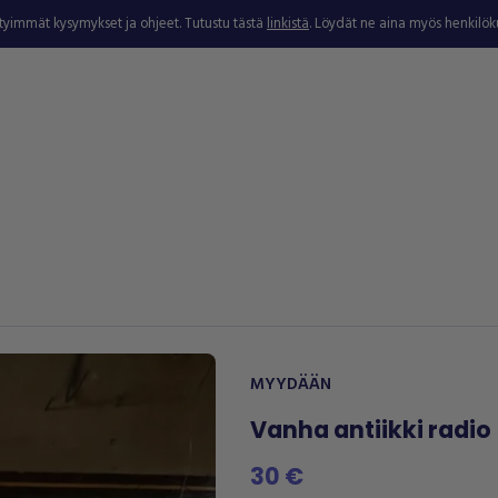
ytyimmät kysymykset ja ohjeet. Tutustu tästä
linkistä
. Löydät ne aina myös henkilö
MYYDÄÄN
Vanha antiikki radio
30 €