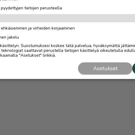
i pyydettyjen tietojen perusteella
n ehkäiseminen ja virheiden korjaaminen
nen jakelu
i käsittelyn. Suostumuksesi koskee tätä palvelua, hyväksymättä jättämi
eknologiat saattavat perustella tietojen käsittelyä oikeutetulla edulla
kaamalla "Asetukset" linkkiä.
Asetukset