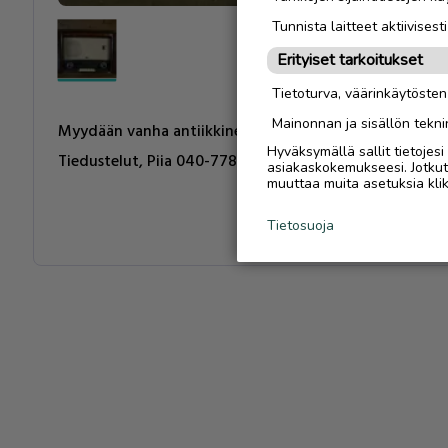
Tunnista laitteet aktiivisest
Erityiset tarkoitukset
Tietoturva, väärinkäytöste
Mainonnan ja sisällön tekni
Myydään vanha antiikkinen radio 30€ hintaan.
Hyväksymällä sallit tietojes
Tiedustelut, Piia 040-7780041
asiakaskokemukseesi. Jotkut t
muuttaa muita asetuksia klik
Tietosuoja