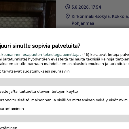
schedule
5.8.2026, 17.54
location_on
Kirkonmäki-Isokylä
,
Kokkola
,
Pohjanmaa
Nouto
Toimitus
uri sinulle sopivia palveluita?
Next
t
kolmannen osapuolen teknologiatoimittajat
(46) keräävät tietoja palv
Jaa kohde:
tai laitetunniste) hyödyntäen evästeitä tai muita teknisiä keinoja tietoje
jotakseen sinulle parhaan mahdollisen asiakaskokemuksen ja tarkoituks
link
 tarvitsevat suostumuksesi seuraaviin:
Ilmoittaja:
Jori Pohjonen
elle ja/tai laitteella olevien tietojen käyttö
Katso ilmoittajan kaikki
rsonoitu sisältö, mainonnan ja sisällön mittaaminen sekä yleisötutkim
ilmoitukset
(
9
)
 parantaminen
OTA YHTEYTTÄ ILMOITTAJ
äyttäminen