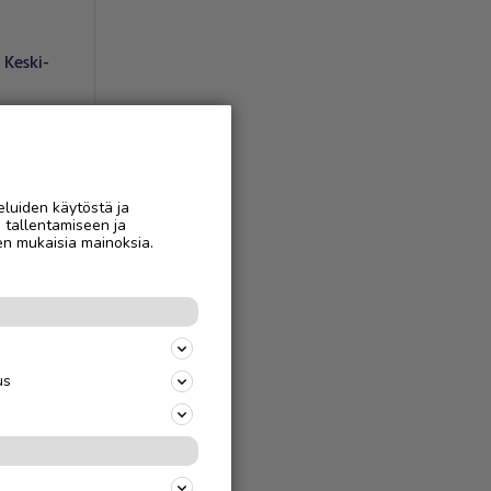
Keski-
eluiden käytöstä ja
n tallentamiseen ja
en mukaisia mainoksia.
us
AAN