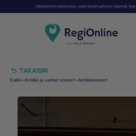
Julkaisimme tukisivuston, josta löydät palvelun säännöt, kys
undo
TAKAISIN
Kaikki
Antiikki ja vanhat esineet
Antiikkiesineet
double_arrow
double_arrow