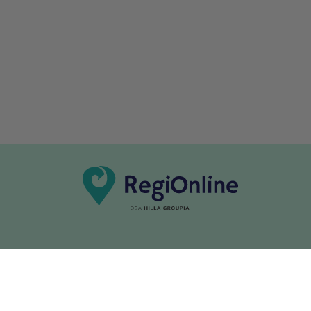
Tarvitsetko apua?
Säännöt ja ohjeet
Haluatko antaa palautetta tai