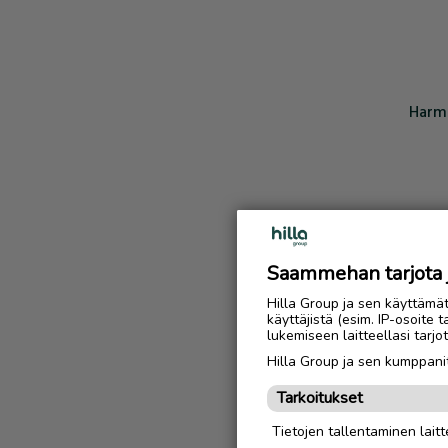
Harmi
Saammehan tarjota ju
Hilla Group ja sen käyttämä
käyttäjistä (esim. IP-osoite 
lukemiseen laitteellasi tar
Hilla Group ja sen kumppanit
Tarkoitukset
Tietojen tallentaminen laitte