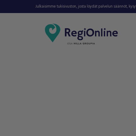
Julkaisimme tukisivuston, josta löydät palvelun säännöt, kys