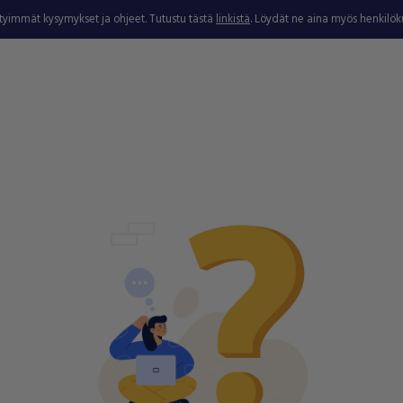
ytyimmät kysymykset ja ohjeet. Tutustu tästä
linkistä
. Löydät ne aina myös henkilö