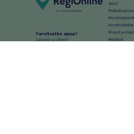
Autot
Matkailuajone
Moottoripyörä
Moottorikelkat
Mopot ja mop
Tarvitsetko apua?
Säännöt ja ohjeet
Mönkijät
Peräkärryt
Haluatko antaa palautetta tai
Raskas kalusto
kehitysehdotuksia?
Veneet
Palautteet ja kehitysehdotukset
Vanteet ja renk
Mainosta RegiOnlinessa
Varaosat ja tar
Käyttöehdot
Palvelut
Tietosuoja-asetukset
Antiikki ja
Tietoa Turvamaksu -palvelusta
Antiikkiesineet
Antiikkihuonek
Vanhat esineet
Vanhat huonek
Palvelut
Asunnot ja 