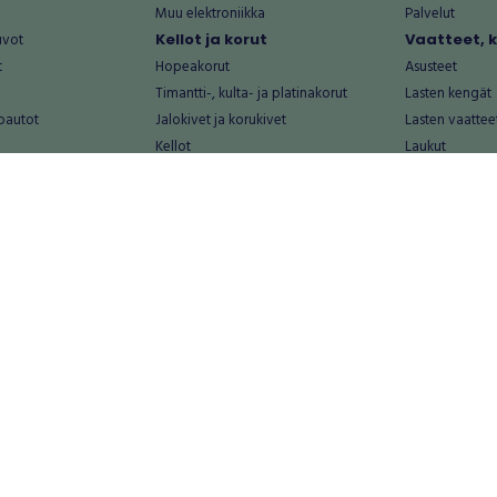
Muu elektroniikka
Palvelut
uvot
Kellot ja korut
Vaatteet, 
t
Hopeakorut
Asusteet
Timantti-, kulta- ja platinakorut
Lasten kengät
oautot
Jalokivet ja korukivet
Lasten vaattee
Kellot
Laukut
Muut kellot ja korut
Miesten kengä
Palvelut
Miesten vaatte
Koti ja asuminen
Naisten kengä
aat
Huonekalut ja säilytys
Naisten vaatte
vikkeet
Keittiötarvikkeet ja astiat
Nuorten kengä
Kodinkoneet ja tarvikkeet
Nuorten vaatt
 vanhat esineet
Kotitoimisto
Palvelut
Kylpyhuone ja sauna
Vapaa-aika
alut
Lasten tarvikkeet ja lelut
Airsoft
Luonnonvaraiset tuotteet
Askartelu ja kä
alut
Piha ja puutarha
Eläintarvikkeet
Sisustaminen ja design
Kirjat ja lehdet
tontit
Muu koti ja asuminen
Leffat