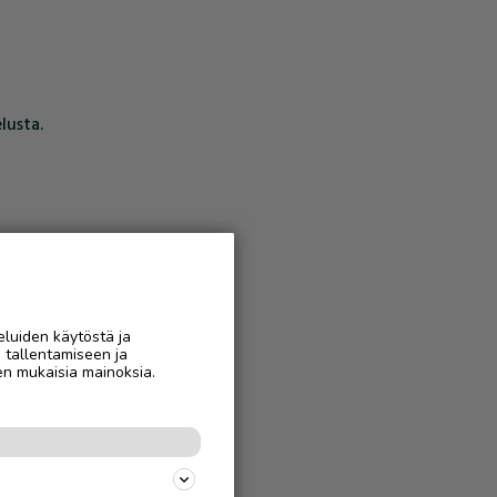
lusta.
eluiden käytöstä ja
n tallentamiseen ja
en mukaisia mainoksia.