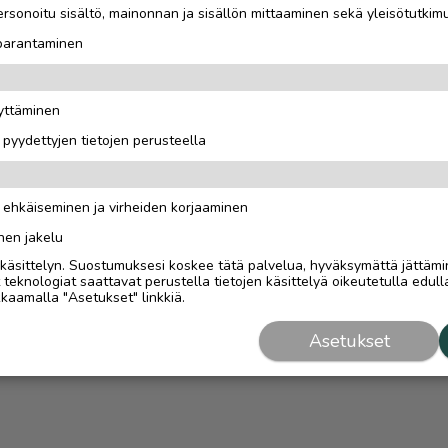
rsonoitu sisältö, mainonnan ja sisällön mittaaminen sekä yleisötutkim
 parantaminen
äyttäminen
i pyydettyjen tietojen perusteella
n ehkäiseminen ja virheiden korjaaminen
nen jakelu
i käsittelyn. Suostumuksesi koskee tätä palvelua, hyväksymättä jättämi
eknologiat saattavat perustella tietojen käsittelyä oikeutetulla edulla
kaamalla "Asetukset" linkkiä.
Asetukset