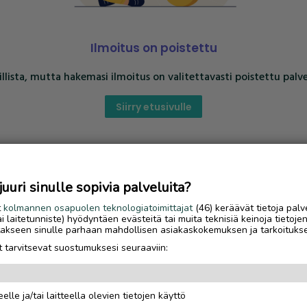
Ilmoitus on poistettu
llista, mutta hakemasi ilmoitus on valitettavasti poistettu palve
Siirry etusivulle
uri sinulle sopivia palveluita?
t
kolmannen osapuolen teknologiatoimittajat
(46) keräävät tietoja palv
tai laitetunniste) hyödyntäen evästeitä tai muita teknisiä keinoja tietoje
jotakseen sinulle parhaan mahdollisen asiakaskokemuksen ja tarkoituks
 tarvitsevat suostumuksesi seuraaviin:
elle ja/tai laitteella olevien tietojen käyttö