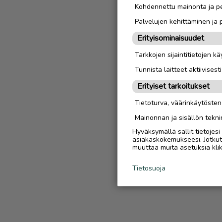
Kohdennettu mainonta ja pe
Palvelujen kehittäminen ja
Erityisominaisuudet
Tarkkojen sijaintitietojen k
Tunnista laitteet aktiivisest
Erityiset tarkoitukset
Tietoturva, väärinkäytöste
Mainonnan ja sisällön tekni
Hyväksymällä sallit tietojes
asiakaskokemukseesi. Jotkut t
muuttaa muita asetuksia klik
Tietosuoja