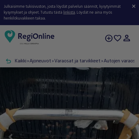
Julkaisimme tukisivuston, josta löydät palvelun säännöt, kysytyimmät
kysymykset ja ohjeet. Tutustu tästä
linkistä
. Löydät ne aina myös
henkilökuvakkeen takaa.
person
add_circle
favorite
undo
Kaikki
Ajoneuvot
Varaosat ja tarvikkeet
Autojen varaosat
double_arrow
double_arrow
double_arrow