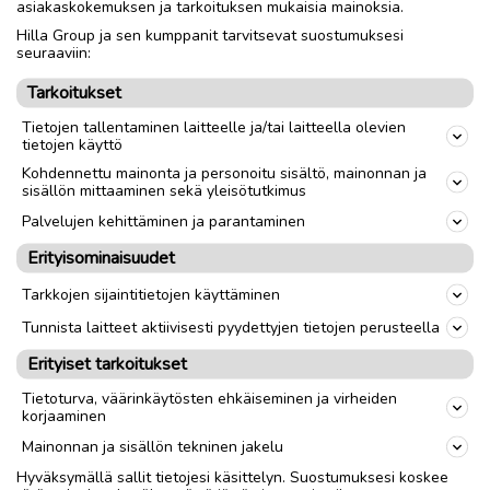
asiakaskokemuksen ja tarkoituksen mukaisia mainoksia.
Hilla Group ja sen kumppanit tarvitsevat suostumuksesi
Nouto
Toimitus
seuraaviin:
Tarkoitukset
link
Tietojen tallentaminen laitteelle ja/tai laitteella olevien
tietojen käyttö
Kohdennettu mainonta ja personoitu sisältö, mainonnan ja
Ilmoittaja:
Juuso Joensuu
sisällön mittaaminen sekä yleisötutkimus
Katso ilmoittajan kaikki ilmoitukset
(
3
)
Palvelujen kehittäminen ja parantaminen
Erityisominaisuudet
OTA YHTEYTTÄ ILMOITTAJAAN
Tarkkojen sijaintitietojen käyttäminen
Tunnista laitteet aktiivisesti pyydettyjen tietojen perusteella
Erityiset tarkoitukset
Tietoturva, väärinkäytösten ehkäiseminen ja virheiden
korjaaminen
Mainonnan ja sisällön tekninen jakelu
Hyväksymällä sallit tietojesi käsittelyn. Suostumuksesi koskee