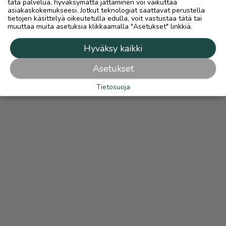
tätä palvelua, hyväksymättä jättäminen voi vaikuttaa
asiakaskokemukseesi. Jotkut teknologiat saattavat perustella
tietojen käsittelyä oikeutetulla edulla, voit vastustaa tätä tai
muuttaa muita asetuksia klikkaamalla "Asetukset" linkkiä.
Hyväksy kaikki
Asetukset
Tietosuoja