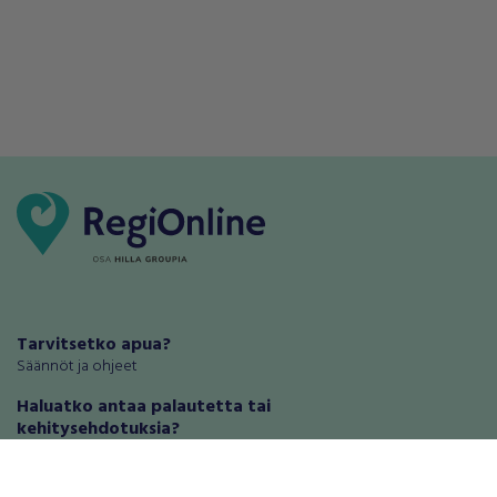
Tarvitsetko apua?
Säännöt ja ohjeet
Haluatko antaa palautetta tai
kehitysehdotuksia?
Palautteet ja kehitysehdotukset
Mainosta RegiOnlinessa