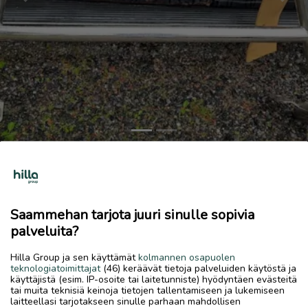
Previous
Next
Valorauta
50 €
Saammehan tarjota juuri sinulle sopivia
12.6.2026, 23.17
favorite
palveluita?
location_on
Himanka Keskus
,
Kalajoki
,
Pohjois-Pohjanmaa
Hilla Group ja sen käyttämät
kolmannen osapuolen
Myydään
teknologiatoimittajat
(46) keräävät tietoja palveluiden käytöstä ja
käyttäjistä (esim. IP-osoite tai laitetunniste) hyödyntäen evästeitä
Valorauta ehkä t4 transporteriin? Saa varmasti soviteltua
tai muita teknisiä keinoja tietojen tallentamiseen ja lukemiseen
melkein mihin vaan.
laitteellasi tarjotakseen sinulle parhaan mahdollisen