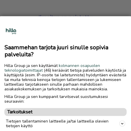
Ilmoitus on poistettu
Harmillista, mutta hakemasi ilmoitus on valitettavasti
poistettu palvelusta.
Saammehan tarjota juuri sinulle sopivia
Siirry etusivulle
palveluita?
Hilla Group ja sen käyttämät
kolmannen osapuolen
teknologiatoimittajat
(46) keräävät tietoja palveluiden käytöstä ja
käyttäjistä (esim. IP-osoite tai laitetunniste) hyödyntäen evästeitä
tai muita teknisiä keinoja tietojen tallentamiseen ja lukemiseen
laitteellasi tarjotakseen sinulle parhaan mahdollisen
asiakaskokemuksen ja tarkoituksen mukaisia mainoksia.
Hilla Group ja sen kumppanit tarvitsevat suostumuksesi
seuraaviin:
Tarkoitukset
Tietojen tallentaminen laitteelle ja/tai laitteella olevien
tietojen käyttö