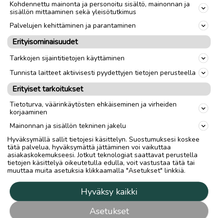
Kohdennettu mainonta ja personoitu sisältö, mainonnan ja
sisällön mittaaminen sekä yleisötutkimus
Palvelujen kehittäminen ja parantaminen
Erityisominaisuudet
Tarkkojen sijaintitietojen käyttäminen
Tunnista laitteet aktiivisesti pyydettyjen tietojen perusteella
Erityiset tarkoitukset
Tietoturva, väärinkäytösten ehkäiseminen ja virheiden
korjaaminen
Mainonnan ja sisällön tekninen jakelu
Hyväksymällä sallit tietojesi käsittelyn. Suostumuksesi koskee
tätä palvelua, hyväksymättä jättäminen voi vaikuttaa
asiakaskokemukseesi. Jotkut teknologiat saattavat perustella
tietojen käsittelyä oikeutetulla edulla, voit vastustaa tätä tai
muuttaa muita asetuksia klikkaamalla "Asetukset" linkkiä.
Hyväksy kaikki
Asetukset