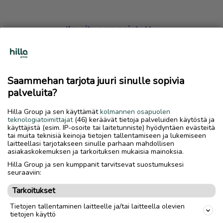
Ilmoitus on poistettu
Harmillista, mutta hakemasi ilmoitus on valitettavasti
poistettu palvelusta.
Saammehan tarjota juuri sinulle sopivia
Siirry etusivulle
palveluita?
Hilla Group ja sen käyttämät
kolmannen osapuolen
teknologiatoimittajat
(46) keräävät tietoja palveluiden käytöstä ja
käyttäjistä (esim. IP-osoite tai laitetunniste) hyödyntäen evästeitä
tai muita teknisiä keinoja tietojen tallentamiseen ja lukemiseen
laitteellasi tarjotakseen sinulle parhaan mahdollisen
asiakaskokemuksen ja tarkoituksen mukaisia mainoksia.
Hilla Group ja sen kumppanit tarvitsevat suostumuksesi
seuraaviin:
Tarkoitukset
Tietojen tallentaminen laitteelle ja/tai laitteella olevien
tietojen käyttö