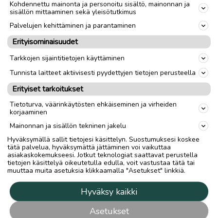
Kohdennettu mainonta ja personoitu sisältö, mainonnan ja
sisällön mittaaminen sekä yleisötutkimus
Palvelujen kehittäminen ja parantaminen
Erityisominaisuudet
Tarkkojen sijaintitietojen käyttäminen
Tunnista laitteet aktiivisesti pyydettyjen tietojen perusteella
Erityiset tarkoitukset
Tietoturva, väärinkäytösten ehkäiseminen ja virheiden
korjaaminen
Mainonnan ja sisällön tekninen jakelu
Hyväksymällä sallit tietojesi käsittelyn. Suostumuksesi koskee
tätä palvelua, hyväksymättä jättäminen voi vaikuttaa
asiakaskokemukseesi. Jotkut teknologiat saattavat perustella
tietojen käsittelyä oikeutetulla edulla, voit vastustaa tätä tai
muuttaa muita asetuksia klikkaamalla "Asetukset" linkkiä.
Hyväksy kaikki
Asetukset