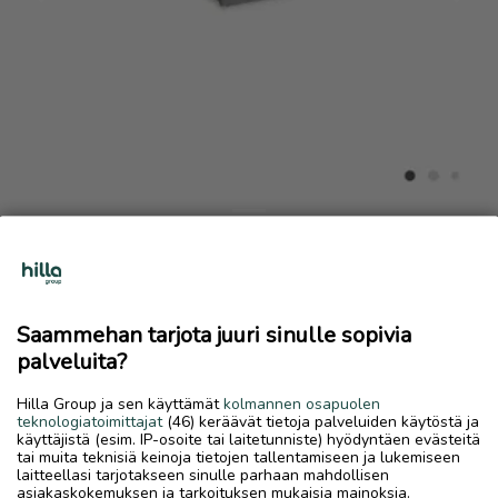
Previous
Next
Vähän käytetty 90cm×200 kuvan sänky jyskistä
38 €
Saammehan tarjota juuri sinulle sopivia
30.5.2026, 04.19
favorite
palveluita?
location_on
Pietarsaari Keskus
,
Pietarsaari
,
Pohjanmaa
Hilla Group ja sen käyttämät
kolmannen osapuolen
Myydään
teknologiatoimittajat
(46) keräävät tietoja palveluiden käytöstä ja
käyttäjistä (esim. IP-osoite tai laitetunniste) hyödyntäen evästeitä
Sänkyrunko alhaalla 2 vedettävää säilytyslaatikkoa
tai muita teknisiä keinoja tietojen tallentamiseen ja lukemiseen
laitteellasi tarjotakseen sinulle parhaan mahdollisen
asiakaskokemuksen ja tarkoituksen mukaisia mainoksia.