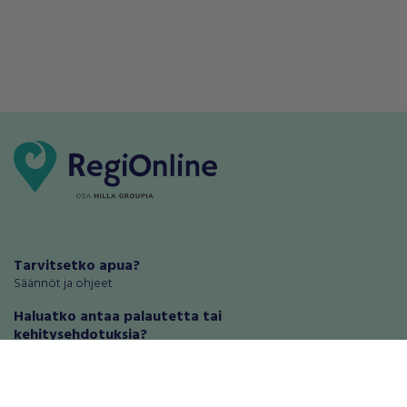
Tarvitsetko apua?
Säännöt ja ohjeet
Haluatko antaa palautetta tai
kehitysehdotuksia?
Palautteet ja kehitysehdotukset
Mainosta RegiOnlinessa