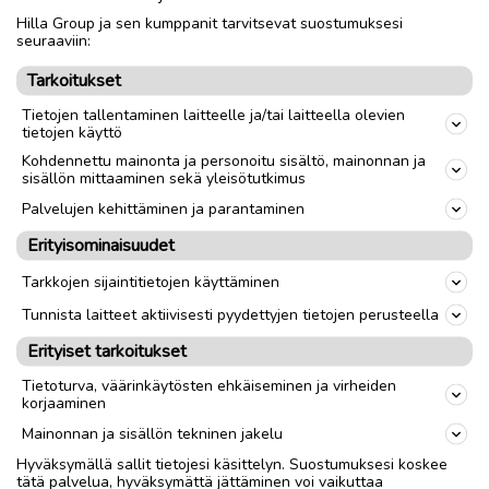
Hilla Group ja sen kumppanit tarvitsevat suostumuksesi
Nouto
Toimitus
seuraaviin:
Tarkoitukset
link
Tietojen tallentaminen laitteelle ja/tai laitteella olevien
tietojen käyttö
Ilmoittaja:
Henna Rudasoja
Kohdennettu mainonta ja personoitu sisältö, mainonnan ja
sisällön mittaaminen sekä yleisötutkimus
Katso ilmoittajan kaikki ilmoitukset
(
2
)
Palvelujen kehittäminen ja parantaminen
OTA YHTEYTTÄ ILMOITTAJAAN
Erityisominaisuudet
Tarkkojen sijaintitietojen käyttäminen
Tunnista laitteet aktiivisesti pyydettyjen tietojen perusteella
Erityiset tarkoitukset
Tietoturva, väärinkäytösten ehkäiseminen ja virheiden
korjaaminen
Mainonnan ja sisällön tekninen jakelu
Hyväksymällä sallit tietojesi käsittelyn. Suostumuksesi koskee
tätä palvelua, hyväksymättä jättäminen voi vaikuttaa