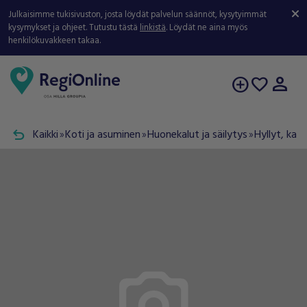
Julkaisimme tukisivuston, josta löydät palvelun säännöt, kysytyimmät
kysymykset ja ohjeet. Tutustu tästä
linkistä
. Löydät ne aina myös
henkilökuvakkeen takaa.
person
add_circle
favorite
undo
Kaikki
Koti ja asuminen
Huonekalut ja säilytys
Hyllyt, kaap
double_arrow
double_arrow
double_arrow