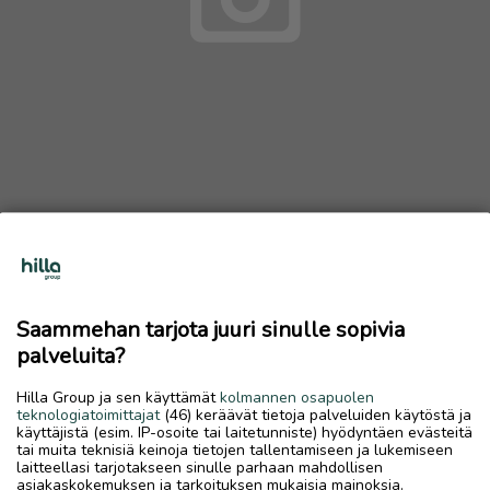
Vaatekaappi
Ostetaan
Saammehan tarjota juuri sinulle sopivia
12.6.2026, 21.32
favorite
palveluita?
location_on
Rytimäki
,
Kokkola
,
Keski-Pohjanmaa
Hilla Group ja sen käyttämät
kolmannen osapuolen
Ostetaan
teknologiatoimittajat
(46) keräävät tietoja palveluiden käytöstä ja
käyttäjistä (esim. IP-osoite tai laitetunniste) hyödyntäen evästeitä
Hyllyjä pitäisi olla ei tarvitse henkaritilaa
tai muita teknisiä keinoja tietojen tallentamiseen ja lukemiseen
laitteellasi tarjotakseen sinulle parhaan mahdollisen
asiakaskokemuksen ja tarkoituksen mukaisia mainoksia.