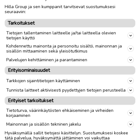
Hilla Group ja sen kumppanit tarvitsevat suostumuksesi
Nouto
Toimitus
seuraaviin:
Tarkoitukset
link
Tietojen tallentaminen laitteelle ja/tai laitteella olevien
tietojen käyttö
Ilmoittaja:
Maija Viiperi
Kohdennettu mainonta ja personoitu sisältö, mainonnan ja
sisällön mittaaminen sekä yleisötutkimus
Katso ilmoittajan kaikki ilmoitukset
(
3
)
Palvelujen kehittäminen ja parantaminen
OTA YHTEYTTÄ ILMOITTAJAAN
Erityisominaisuudet
Tarkkojen sijaintitietojen käyttäminen
Tunnista laitteet aktiivisesti pyydettyjen tietojen perusteella
Erityiset tarkoitukset
Tietoturva, väärinkäytösten ehkäiseminen ja virheiden
korjaaminen
Mainonnan ja sisällön tekninen jakelu
Hyväksymällä sallit tietojesi käsittelyn. Suostumuksesi koskee
tätä palvelua, hyväksymättä jättäminen voi vaikuttaa