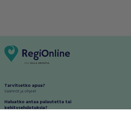
Tarvitsetko apua?
Säännöt ja ohjeet
Haluatko antaa palautetta tai
kehitysehdotuksia?
Palautteet ja kehitysehdotukset
Mainosta RegiOnlinessa