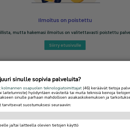
Ilmoitus on poistettu
llista, mutta hakemasi ilmoitus on valitettavasti poistettu palve
Siirry etusivulle
uri sinulle sopivia palveluita?
t
kolmannen osapuolen teknologiatoimittajat
(46) keräävät tietoja palv
tai laitetunniste) hyödyntäen evästeitä tai muita teknisiä keinoja tietoje
jotakseen sinulle parhaan mahdollisen asiakaskokemuksen ja tarkoituks
 tarvitsevat suostumuksesi seuraaviin:
elle ja/tai laitteella olevien tietojen käyttö