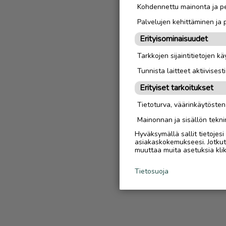
Kohdennettu mainonta ja pe
Palvelujen kehittäminen ja
Erityisominaisuudet
Tarkkojen sijaintitietojen k
Tunnista laitteet aktiivisest
Erityiset tarkoitukset
Tietoturva, väärinkäytöste
Mainonnan ja sisällön tekni
Hyväksymällä sallit tietojes
asiakaskokemukseesi. Jotkut t
muuttaa muita asetuksia klik
Tietosuoja