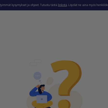
ytyimmät kysymykset ja ohjeet. Tutustu tästä
linkistä
. Löydät ne aina myös henkilö