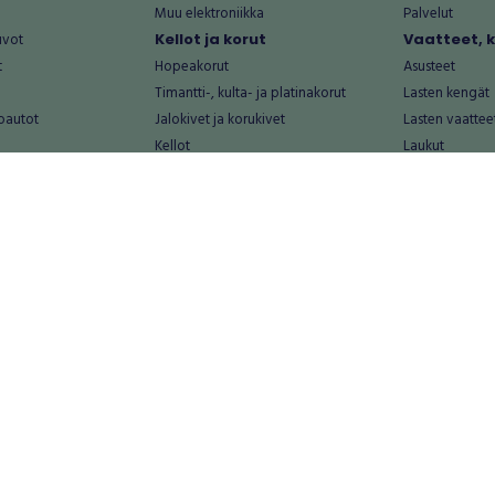
Muu elektroniikka
Palvelut
uvot
Kellot ja korut
Vaatteet, 
t
Hopeakorut
Asusteet
Timantti-, kulta- ja platinakorut
Lasten kengät
oautot
Jalokivet ja korukivet
Lasten vaattee
Kellot
Laukut
Muut kellot ja korut
Miesten kengä
Palvelut
Miesten vaatte
Koti ja asuminen
Naisten kengä
aat
Huonekalut ja säilytys
Naisten vaatte
vikkeet
Keittiötarvikkeet ja astiat
Nuorten kengä
Kodinkoneet ja tarvikkeet
Nuorten vaatt
 vanhat esineet
Kotitoimisto
Palvelut
Kylpyhuone ja sauna
Vapaa-aika
alut
Lasten tarvikkeet ja lelut
Airsoft
Luonnonvaraiset tuotteet
Askartelu ja kä
alut
Piha ja puutarha
Eläintarvikkeet
Sisustaminen ja design
Kirjat ja lehdet
tontit
Muu koti ja asuminen
Leffat