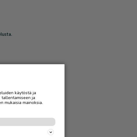
lusta.
eluiden käytöstä ja
n tallentamiseen ja
en mukaisia mainoksia.