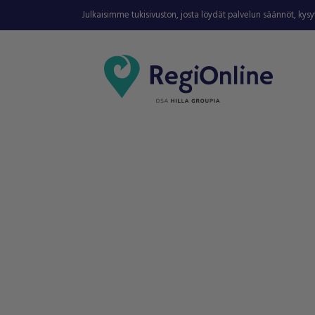
Julkaisimme tukisivuston, josta löydät palvelun säännöt, kys