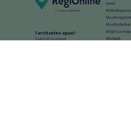
Autot
Matkailuajone
Moottoripyörä
Moottorikelkat
Mopot ja mop
Tarvitsetko apua?
Säännöt ja ohjeet
Mönkijät
Peräkärryt
Haluatko antaa palautetta tai
Raskas kalusto
kehitysehdotuksia?
Veneet
Palautteet ja kehitysehdotukset
Vanteet ja renk
Mainosta RegiOnlinessa
Varaosat ja tar
Käyttöehdot
Palvelut
Tietosuoja-asetukset
Antiikki ja
Tietoa Turvamaksu -palvelusta
Antiikkiesineet
Antiikkihuonek
Vanhat esineet
Vanhat huonek
Palvelut
Asunnot ja 