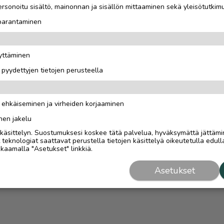
rsonoitu sisältö, mainonnan ja sisällön mittaaminen sekä yleisötutkim
 parantaminen
äyttäminen
i pyydettyjen tietojen perusteella
n ehkäiseminen ja virheiden korjaaminen
nen jakelu
i käsittelyn. Suostumuksesi koskee tätä palvelua, hyväksymättä jättämi
eknologiat saattavat perustella tietojen käsittelyä oikeutetulla edulla
kaamalla "Asetukset" linkkiä.
Asetukset