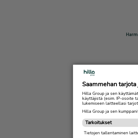
Harmi
Saammehan tarjota ju
Hilla Group ja sen käyttämä
käyttäjistä (esim. IP-osoite 
lukemiseen laitteellasi tar
Hilla Group ja sen kumppanit
Tarkoitukset
Tietojen tallentaminen laitte