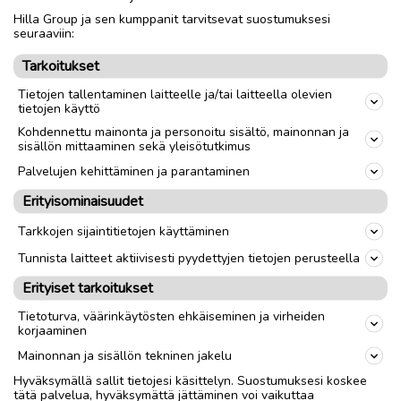
Hilla Group ja sen kumppanit tarvitsevat suostumuksesi
Nouto
Toimitus
seuraaviin:
Tarkoitukset
link
Tietojen tallentaminen laitteelle ja/tai laitteella olevien
tietojen käyttö
Ilmoittaja:
Aila- -Wikström
Kohdennettu mainonta ja personoitu sisältö, mainonnan ja
sisällön mittaaminen sekä yleisötutkimus
Katso ilmoittajan kaikki ilmoitukset
(
3
)
Palvelujen kehittäminen ja parantaminen
OTA YHTEYTTÄ ILMOITTAJAAN
Erityisominaisuudet
Tarkkojen sijaintitietojen käyttäminen
Tunnista laitteet aktiivisesti pyydettyjen tietojen perusteella
Erityiset tarkoitukset
Tietoturva, väärinkäytösten ehkäiseminen ja virheiden
korjaaminen
Mainonnan ja sisällön tekninen jakelu
Hyväksymällä sallit tietojesi käsittelyn. Suostumuksesi koskee
tätä palvelua, hyväksymättä jättäminen voi vaikuttaa