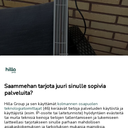
Previous
Next
Uusi infrapuna lamppu
20 €
Saammehan tarjota juuri sinulle sopivia
6.7.2026, 14.17
favorite
palveluita?
location_on
Rytimäki
,
Kokkola
,
Keski-Pohjanmaa
Hilla Group ja sen käyttämät
kolmannen osapuolen
Myydään
teknologiatoimittajat
(46) keräävät tietoja palveluiden käytöstä ja
käyttäjistä (esim. IP-osoite tai laitetunniste) hyödyntäen evästeitä
Uusi ei ollut käytössä
tai muita teknisiä keinoja tietojen tallentamiseen ja lukemiseen
laitteellasi tarjotakseen sinulle parhaan mahdollisen
asiakaskokemuksen ja tarkoituksen mukaisia mainoksia.