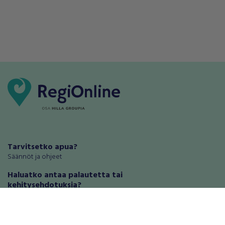
Tarvitsetko apua?
Säännöt ja ohjeet
Haluatko antaa palautetta tai
kehitysehdotuksia?
Palautteet ja kehitysehdotukset
Mainosta RegiOnlinessa