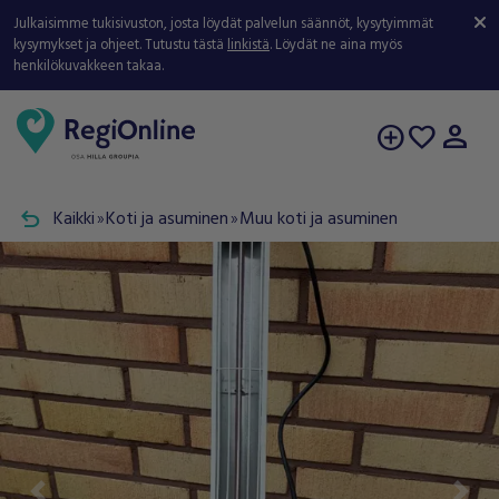
Julkaisimme tukisivuston, josta löydät palvelun säännöt, kysytyimmät
kysymykset ja ohjeet. Tutustu tästä
linkistä
. Löydät ne aina myös
henkilökuvakkeen takaa.
person
add_circle
favorite
undo
Kaikki
Koti ja asuminen
Muu koti ja asuminen
double_arrow
double_arrow