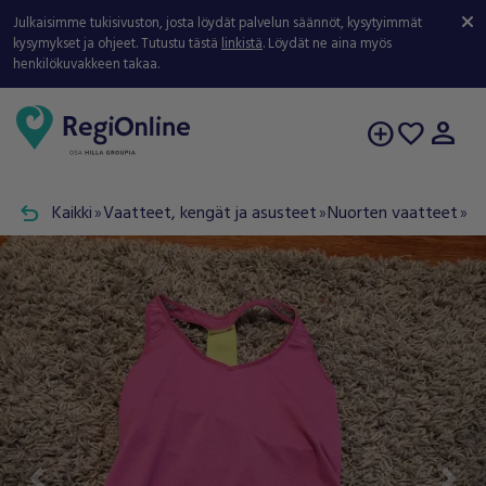
Julkaisimme tukisivuston, josta löydät palvelun säännöt, kysytyimmät
kysymykset ja ohjeet. Tutustu tästä
linkistä
. Löydät ne aina myös
henkilökuvakkeen takaa.
person
add_circle
favorite
undo
Kaikki
Vaatteet, kengät ja asusteet
Nuorten vaatteet
To
double_arrow
double_arrow
double_arrow