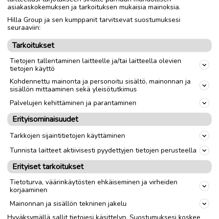
asiakaskokemuksen ja tarkoituksen mukaisia mainoksia.
Nouto
Toimitus
Hilla Group ja sen kumppanit tarvitsevat suostumuksesi
seuraaviin:
Koko
S
Tarkoitukset
Tietojen tallentaminen laitteelle ja/tai laitteella olevien
link
tietojen käyttö
Kohdennettu mainonta ja personoitu sisältö, mainonnan ja
sisällön mittaaminen sekä yleisötutkimus
Ilmoittaja:
S.V
Katso ilmoittajan kaikki ilmoitukset
(
24
)
Palvelujen kehittäminen ja parantaminen
Erityisominaisuudet
OTA YHTEYTTÄ ILMOITTAJAAN
Tarkkojen sijaintitietojen käyttäminen
Tunnista laitteet aktiivisesti pyydettyjen tietojen perusteella
Erityiset tarkoitukset
Tietoturva, väärinkäytösten ehkäiseminen ja virheiden
korjaaminen
Mainonnan ja sisällön tekninen jakelu
Hyväksymällä sallit tietojesi käsittelyn. Suostumuksesi koskee