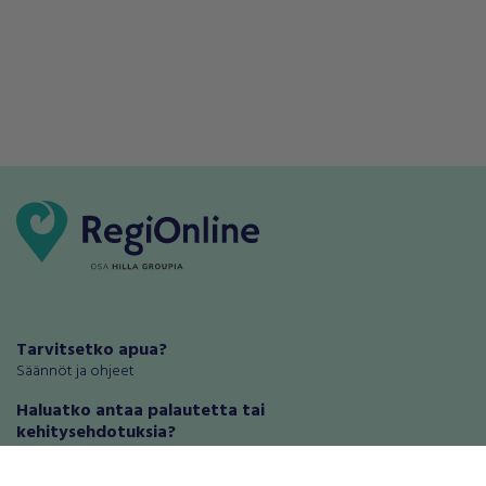
Tarvitsetko apua?
Säännöt ja ohjeet
Haluatko antaa palautetta tai
kehitysehdotuksia?
Palautteet ja kehitysehdotukset