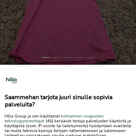
Previous
Next
Urheilu toppi
1 €
28.5.2026, 11.35
favorite
Saammehan tarjota juuri sinulle sopivia
location_on
Linnusperä-Kaustari
,
Kokkola
,
Keski-Pohjanmaa
palveluita?
Myydään
Hilla Group ja sen käyttämät
kolmannen osapuolen
teknologiatoimittajat
(46) keräävät tietoja palveluiden käytöstä ja
Topissa alla jo valmiiksi rintaliivit
käyttäjistä (esim. IP-osoite tai laitetunniste) hyödyntäen evästeitä
tai muita teknisiä keinoja tietojen tallentamiseen ja lukemiseen
laitteellasi tarjotakseen sinulle parhaan mahdollisen