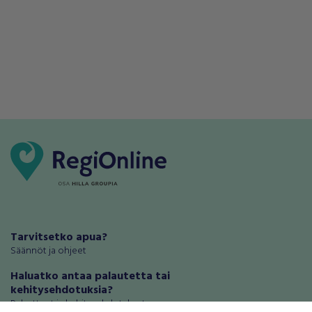
Tarvitsetko apua?
Säännöt ja ohjeet
Haluatko antaa palautetta tai
kehitysehdotuksia?
Palautteet ja kehitysehdotukset