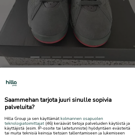
Previous
Next
Urheilu- ja ulkoilukengät
120 €
30.5.2026, 19.31
favorite
Saammehan tarjota juuri sinulle sopivia
location_on
Kokkola Keskus
,
Kokkola
,
Keski-Pohjanmaa
palveluita?
Myydään
Hilla Group ja sen käyttämät
kolmannen osapuolen
Myydään vähäisen käytön vuoksi Jordan air mvp
teknologiatoimittajat
(46) keräävät tietoja palveluiden käytöstä ja
käyttäjistä (esim. IP-osoite tai laitetunniste) hyödyntäen evästeitä
urheilukengät/ulkokengät.
tai muita teknisiä keinoja tietojen tallentamiseen ja lukemiseen