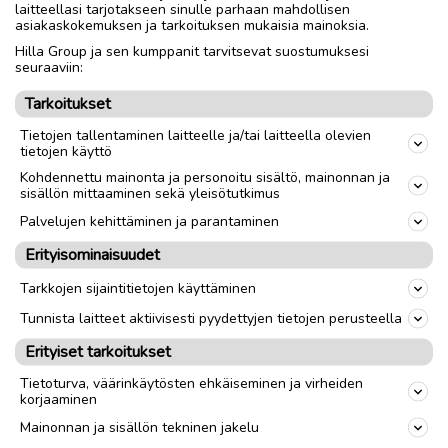
laitteellasi tarjotakseen sinulle parhaan mahdollisen
asiakaskokemuksen ja tarkoituksen mukaisia mainoksia.
Nouto
Toimitus
Hilla Group ja sen kumppanit tarvitsevat suostumuksesi
seuraaviin:
Koko
38
Tarkoitukset
Tietojen tallentaminen laitteelle ja/tai laitteella olevien
link
tietojen käyttö
Kohdennettu mainonta ja personoitu sisältö, mainonnan ja
sisällön mittaaminen sekä yleisötutkimus
Ilmoittaja:
Alsatin
Palvelujen kehittäminen ja parantaminen
Katso ilmoittajan kaikki ilmoitukset
(
2
)
Erityisominaisuudet
OTA YHTEYTTÄ ILMOITTAJAAN
Tarkkojen sijaintitietojen käyttäminen
Tunnista laitteet aktiivisesti pyydettyjen tietojen perusteella
Erityiset tarkoitukset
Tietoturva, väärinkäytösten ehkäiseminen ja virheiden
korjaaminen
Mainonnan ja sisällön tekninen jakelu