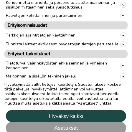
Kohdennettu mainonta ja personoitu sisältö, mainonnan ja
sisällön mittaaminen sekä yleisötutkimus
Palvelujen kehittäminen ja parantaminen
Erityisominaisuudet
Tarkkojen sijaintitietojen käyttäminen
Tunnista laitteet aktiivisesti pyydettyjen tietojen perusteella
Erityiset tarkoitukset
Tietoturva, väärinkäytösten ehkäiseminen ja virheiden
korjaaminen
Mainonnan ja sisällön tekninen jakelu
Hyväksymällä sallit tietojesi käsittelyn. Suostumuksesi koskee
tätä palvelua, hyväksymättä jättäminen voi vaikuttaa
asiakaskokemukseesi. Jotkut teknologiat saattavat perustella
tietojen käsittelyä oikeutetulla edulla, voit vastustaa tätä tai
muuttaa muita asetuksia klikkaamalla "Asetukset" linkkiä.
Hyväksy kaikki
Asetukset