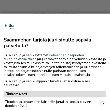
Ilmoitus on poistettu
Harmillista, mutta hakemasi ilmoitus on valitettavasti
poistettu palvelusta.
Saammehan tarjota juuri sinulle sopivia
Siirry etusivulle
palveluita?
Hilla Group ja sen käyttämät
kolmannen osapuolen
teknologiatoimittajat
(46) keräävät tietoja palveluiden käytöstä ja
käyttäjistä (esim. IP-osoite tai laitetunniste) hyödyntäen evästeitä
tai muita teknisiä keinoja tietojen tallentamiseen ja lukemiseen
laitteellasi tarjotakseen sinulle parhaan mahdollisen
asiakaskokemuksen ja tarkoituksen mukaisia mainoksia.
Hilla Group ja sen kumppanit tarvitsevat suostumuksesi
seuraaviin:
Tarkoitukset
Tietojen tallentaminen laitteelle ja/tai laitteella olevien
tietojen käyttö