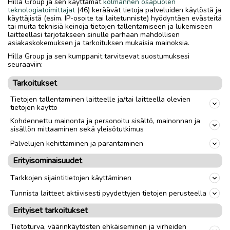
Hilla Group ja sen käyttämät
kolmannen osapuolen
650e/tarjous.
teknologiatoimittajat
(46) keräävät tietoja palveluiden käytöstä ja
Vaihdossa voi tarjota Xl koon kuivapukua.
käyttäjistä (esim. IP-osoite tai laitetunniste) hyödyntäen evästeitä
tai muita teknisiä keinoja tietojen tallentamiseen ja lukemiseen
laitteellasi tarjotakseen sinulle parhaan mahdollisen
Nouto seinäjoelta tai mh/posti
asiakaskokemuksen ja tarkoituksen mukaisia mainoksia.
Hilla Group ja sen kumppanit tarvitsevat suostumuksesi
Parhaiten olen tavoitettavissa viestillä päivisin klo 8-20.
seuraaviin:
Nolla neljäsataa 677-171
Tarkoitukset
Tietojen tallentaminen laitteelle ja/tai laitteella olevien
Merkki
Typhoon ps440
tietojen käyttö
Kohdennettu mainonta ja personoitu sisältö, mainonnan ja
sisällön mittaaminen sekä yleisötutkimus
link
Palvelujen kehittäminen ja parantaminen
Erityisominaisuudet
Ilmoittaja:
Jussi
Katso ilmoittajan kaikki ilmoitukset
(
21
)
Tarkkojen sijaintitietojen käyttäminen
Tunnista laitteet aktiivisesti pyydettyjen tietojen perusteella
OTA YHTEYTTÄ ILMOITTAJAAN
Erityiset tarkoitukset
Tietoturva, väärinkäytösten ehkäiseminen ja virheiden