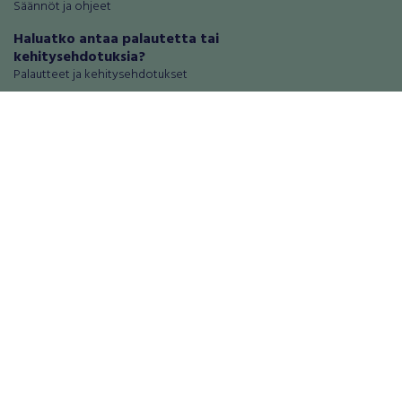
Säännöt ja ohjeet
Haluatko antaa palautetta tai
kehitysehdotuksia?
Palautteet ja kehitysehdotukset
Mainosta RegiOnlinessa
Käyttöehdot
Tietosuoja-asetukset
Tietoa Turvamaksu -palvelusta
Ajoneuvot
Asunnot
Autot
Autotallit ja varastot
Matkailuajoneuvot
Loma-asunnot
Moottoripyörät
Maa- ja metsätilat
Moottorikelkat
Toimitilat
Mopot ja mopoautot
Tontit
Mönkijät
Palvelut
Peräkärryt
Elektroniikka
Raskas kalusto
Puhelimet ja puhelintarvikkeet
Veneet
Tabletit ja tablettien tarvikkeet