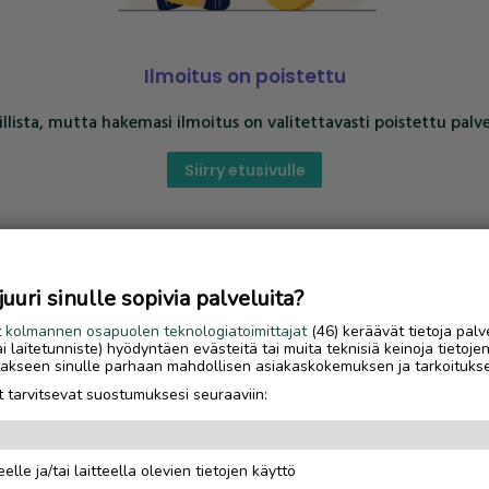
Ilmoitus on poistettu
llista, mutta hakemasi ilmoitus on valitettavasti poistettu palve
Siirry etusivulle
uri sinulle sopivia palveluita?
t
kolmannen osapuolen teknologiatoimittajat
(46) keräävät tietoja palv
tai laitetunniste) hyödyntäen evästeitä tai muita teknisiä keinoja tietoje
jotakseen sinulle parhaan mahdollisen asiakaskokemuksen ja tarkoituks
 tarvitsevat suostumuksesi seuraaviin:
elle ja/tai laitteella olevien tietojen käyttö