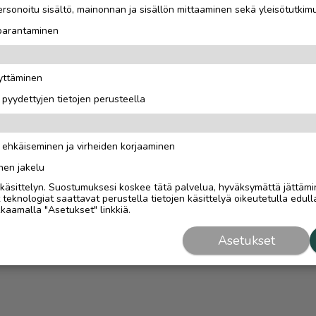
rsonoitu sisältö, mainonnan ja sisällön mittaaminen sekä yleisötutkim
 parantaminen
äyttäminen
i pyydettyjen tietojen perusteella
n ehkäiseminen ja virheiden korjaaminen
nen jakelu
i käsittelyn. Suostumuksesi koskee tätä palvelua, hyväksymättä jättämi
eknologiat saattavat perustella tietojen käsittelyä oikeutetulla edulla
kaamalla "Asetukset" linkkiä.
Asetukset