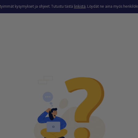
ytyimmät kysymykset ja ohjeet. Tutustu tästä
linkistä
. Löydät ne aina myös henkilö