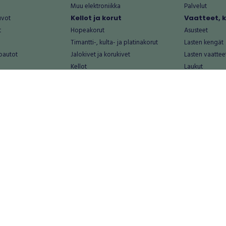
Muu elektroniikka
Palvelut
uvot
Kellot ja korut
Vaatteet, 
t
Hopeakorut
Asusteet
Timantti-, kulta- ja platinakorut
Lasten kengät
oautot
Jalokivet ja korukivet
Lasten vaattee
Kellot
Laukut
Muut kellot ja korut
Miesten kengä
Palvelut
Miesten vaatte
Koti ja asuminen
Naisten kengä
aat
Huonekalut ja säilytys
Naisten vaatte
vikkeet
Keittiötarvikkeet ja astiat
Nuorten kengä
Kodinkoneet ja tarvikkeet
Nuorten vaatt
 vanhat esineet
Kotitoimisto
Palvelut
Kylpyhuone ja sauna
Vapaa-aika
alut
Lasten tarvikkeet ja lelut
Airsoft
Luonnonvaraiset tuotteet
Askartelu ja kä
alut
Piha ja puutarha
Eläintarvikkeet
Sisustaminen ja design
Kirjat ja lehdet
tontit
Muu koti ja asuminen
Leffat