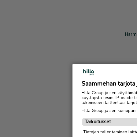
Harmi
Saammehan tarjota ju
Hilla Group ja sen käyttämä
käyttäjistä (esim. IP-osoite 
lukemiseen laitteellasi tar
Hilla Group ja sen kumppanit
Tarkoitukset
Tietojen tallentaminen laitte