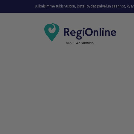
Julkaisimme tukisivuston, josta löydät palvelun säännöt, kys