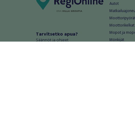
Autot
Matkailuajone
Moottoripyörä
Moottorikelkat
Mopot ja mop
Tarvitsetko apua?
Säännöt ja ohjeet
Mönkijät
Peräkärryt
Haluatko antaa palautetta tai
Raskas kalusto
kehitysehdotuksia?
Veneet
Palautteet ja kehitysehdotukset
Vanteet ja renk
Mainosta RegiOnlinessa
Varaosat ja tar
Käyttöehdot
Palvelut
Tietosuoja-asetukset
Antiikki ja
Tietoa Turvamaksu -palvelusta
Antiikkiesineet
Antiikkihuonek
Vanhat esineet
Vanhat huonek
Palvelut
Asunnot ja 