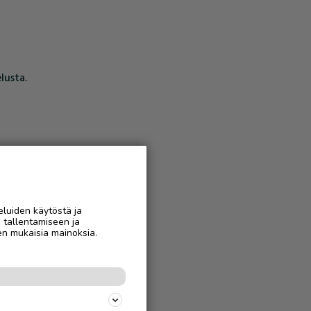
lusta.
eluiden käytöstä ja
n tallentamiseen ja
en mukaisia mainoksia.