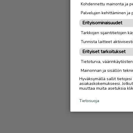
Kohdennettu mainonta ja pe
Palvelujen kehittäminen ja
Erityisominaisuudet
Tarkkojen sijaintitietojen k
Tunnista laitteet aktiivisest
Erityiset tarkoitukset
Tietoturva, väärinkäytöste
Mainonnan ja sisällön tekni
Hyväksymällä sallit tietojes
asiakaskokemukseesi. Jotkut t
muuttaa muita asetuksia klik
Tietosuoja