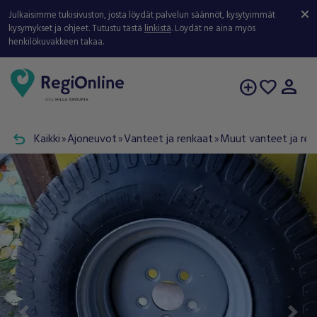
Julkaisimme tukisivuston, josta löydät palvelun säännöt, kysytyimmät
kysymykset ja ohjeet. Tutustu tästä
linkistä
. Löydät ne aina myös
henkilökuvakkeen takaa.
person
add_circle
favorite
undo
Kaikki
Ajoneuvot
Vanteet ja renkaat
Muut vanteet ja ren
double_arrow
double_arrow
double_arrow