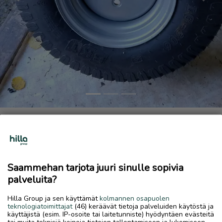
Previous
Next
Työkoneen rengas
245 €
3.8.2026, 11.08
favorite
location_on
Saammehan tarjota juuri sinulle sopivia
Halkokari
,
Kokkola
,
Keski-Pohjanmaa
palveluita?
Myydään
Hilla Group ja sen käyttämät
kolmannen osapuolen
Koko 26 x12 x12
teknologiatoimittajat
(46) keräävät tietoja palveluiden käytöstä ja
käyttäjistä (esim. IP-osoite tai laitetunniste) hyödyntäen evästeitä