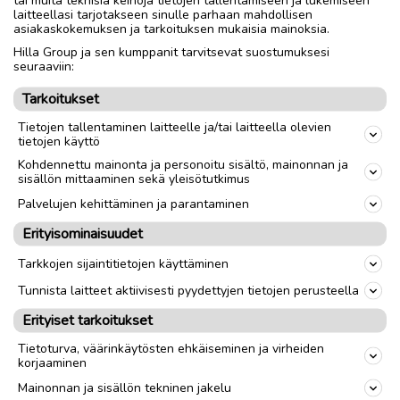
tai muita teknisiä keinoja tietojen tallentamiseen ja lukemiseen
laitteellasi tarjotakseen sinulle parhaan mahdollisen
Nouto
Toimitus
asiakaskokemuksen ja tarkoituksen mukaisia mainoksia.
Hilla Group ja sen kumppanit tarvitsevat suostumuksesi
Vanteet / renkaat
Vanteet ja renkaat
seuraaviin:
Tuumakoko
26
"
Tarkoitukset
Tietojen tallentaminen laitteelle ja/tai laitteella olevien
tietojen käyttö
link
Kohdennettu mainonta ja personoitu sisältö, mainonnan ja
sisällön mittaaminen sekä yleisötutkimus
Ilmoittaja:
KJ KJ
Palvelujen kehittäminen ja parantaminen
Katso ilmoittajan kaikki ilmoitukset
(
8
)
Erityisominaisuudet
OTA YHTEYTTÄ ILMOITTAJAAN
Tarkkojen sijaintitietojen käyttäminen
Tunnista laitteet aktiivisesti pyydettyjen tietojen perusteella
Erityiset tarkoitukset
Tietoturva, väärinkäytösten ehkäiseminen ja virheiden
korjaaminen
Mainonnan ja sisällön tekninen jakelu