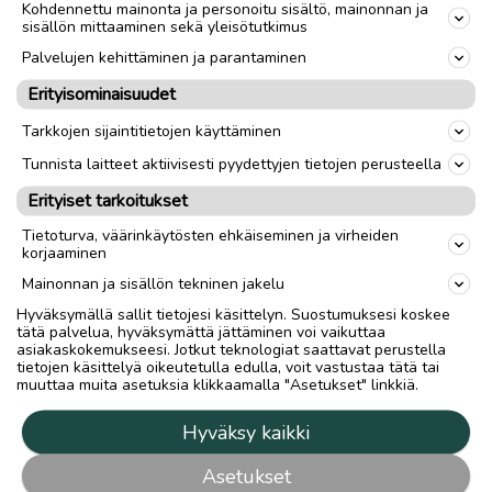
Kohdennettu mainonta ja personoitu sisältö, mainonnan ja
sisällön mittaaminen sekä yleisötutkimus
Palvelujen kehittäminen ja parantaminen
Erityisominaisuudet
Tarkkojen sijaintitietojen käyttäminen
Tunnista laitteet aktiivisesti pyydettyjen tietojen perusteella
Erityiset tarkoitukset
Tietoturva, väärinkäytösten ehkäiseminen ja virheiden
korjaaminen
Mainonnan ja sisällön tekninen jakelu
Hyväksymällä sallit tietojesi käsittelyn. Suostumuksesi koskee
tätä palvelua, hyväksymättä jättäminen voi vaikuttaa
asiakaskokemukseesi. Jotkut teknologiat saattavat perustella
tietojen käsittelyä oikeutetulla edulla, voit vastustaa tätä tai
muuttaa muita asetuksia klikkaamalla "Asetukset" linkkiä.
Hyväksy kaikki
Asetukset