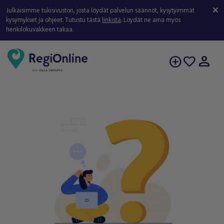
Julkaisimme tukisivuston, josta löydät palvelun säännöt, kysytyimmät
kysymykset ja ohjeet. Tutustu tästä
linkistä
. Löydät ne aina myös
henkilökuvakkeen takaa.
person
add_circle
favorite